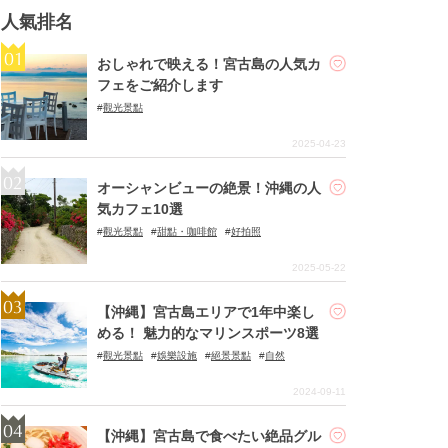
人氣排名
おしゃれで映える！宮古島の人気カ
フェをご紹介します
觀光景點
2025-04-23
オーシャンビューの絶景！沖縄の人
気カフェ10選
觀光景點
甜點・咖啡館
好拍照
2025-05-22
【沖縄】宮古島エリアで1年中楽し
める！ 魅力的なマリンスポーツ8選
觀光景點
娛樂設施
絕景景點
自然
2024-09-11
【沖縄】宮古島で食べたい絶品グル