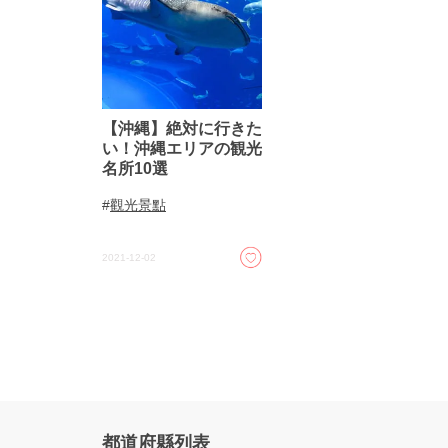
【沖縄】絶対に行きた
い！沖縄エリアの観光
名所10選
觀光景點
2021-12-02
都道府縣列表