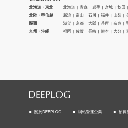
北海道・東北
北海道
青森
岩手
宫城
秋田
北陸・甲信越
新潟
富山
石川
福井
山梨
關西
滋贺
京都
大阪
兵库
奈良
九州・沖繩
福岡
佐賀
長崎
熊本
大分
關於DEEPLOG
網站營運企業
招募