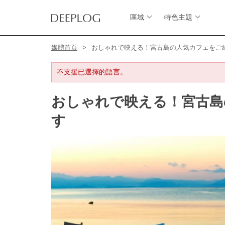
區域
特色主題
媒體首頁
おしゃれで映える！宮古島の人気カフェをご
不支援已選擇的語言。
おしゃれで映える！宮古島
す