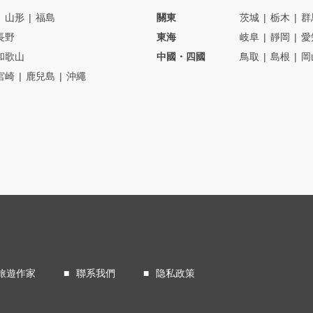
山形
福島
關東
茨城
栃木
群
長野
東海
岐阜
靜岡
愛
和歌山
中國・四國
鳥取
島根
岡
宮崎
鹿兒島
沖繩
旅遊作家
聯系我們
隐私政策