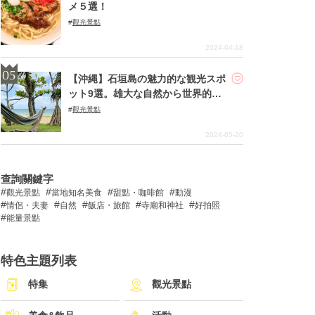
メ５選！
觀光景點
2024-04-18
【沖縄】石垣島の魅力的な観光スポ
ット9選。雄大な自然から世界的に
希少な生物も
觀光景點
2024-05-20
查詢關鍵字
觀光景點
當地知名美食
甜點・咖啡館
動漫
情侶・夫妻
自然
飯店・旅館
寺廟和神社
好拍照
能量景點
特色主題列表
特集
觀光景點