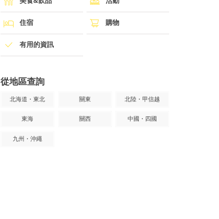
美食&飲品
活動
住宿
購物
有用的資訊
從地區查詢
北海道・東北
關東
北陸・甲信越
東海
關西
中國・四國
九州・沖繩