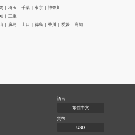
馬
埼玉
千葉
東京
神奈川
知
三重
山
廣島
山口
德島
香川
爱媛
高知
語言
繁體中文
貨幣
USD