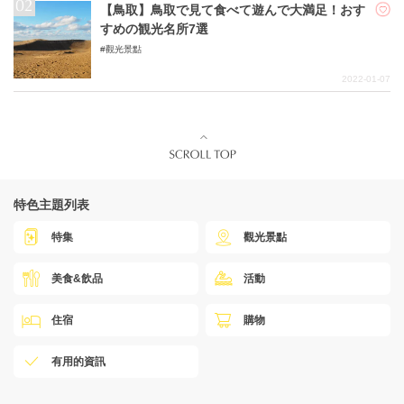
【鳥取】鳥取で見て食べて遊んで大満足！おす
すめの観光名所7選
觀光景點
2022-01-07
特色主題列表
特集
觀光景點
美食&飲品
活動
住宿
購物
有用的資訊