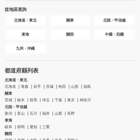
從地區查詢
北海道・東北
關東
北陸・甲信越
東海
關西
中國・四國
九州・沖繩
都道府縣列表
北海道・東北
北海道
青森
岩手
宫城
秋田
山形
福島
關東
茨城
栃木
群馬
埼玉
千葉
東京
神奈川
北陸・甲信越
新潟
富山
石川
福井
山梨
長野
東海
岐阜
靜岡
愛知
三重
關西