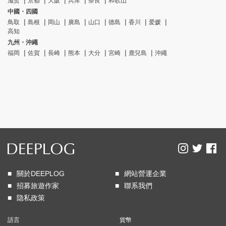
滋贺
京都
大阪
兵库
奈良
和歌山
中國・四國
鳥取
島根
岡山
廣島
山口
德島
香川
爱媛
高知
九州・沖繩
福岡
佐賀
長崎
熊本
大分
宮崎
鹿兒島
沖繩
關於DEEPLOG
網站營運企業
招募旅遊作家
聯系我們
隐私政策
語言
貨幣