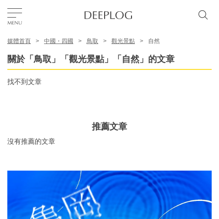
媒體首頁
中國・四國
鳥取
觀光景點
自然
我的最愛
關於「鳥取」「觀光景點」「自然」的文章
TOP
找不到文章
區域
推薦文章
特色主題
沒有推薦的文章
繁體中文
USD