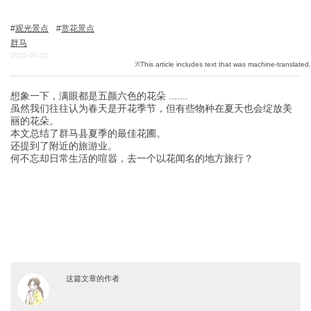
观光景点
赏花景点
群马
关於DEEPLOG
2023-07-25
隐私政策
联系我们
想象一下，满眼都是五颜六色的花朵 .......
虽然我们往往认为春天是开花季节，但有些物种在夏天也会绽放美
网站营运公司
丽的花朵。
本文总结了群马县夏季的最佳花圃。
招募旅游作家
还提到了附近的旅游业。
何不忘却日常生活的喧嚣，去一个以花闻名的地方旅行？
这篇文章的作者