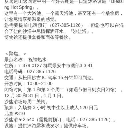
从鸢尾山返回途中的一个好去处是一日游沐浴设施『Blessi
ng Hot Spring』。
这里有一个大浴池、一个露天浴池，甚至还有一个桑拿房，
让您尽情享受温泉的感觉。
您需要提前电话预订（027-385-1126），但您也可以在混
合了盐的沙浴中尽情挥洒汗水，『沙盐浴』。
博物馆还提供套餐和面条等餐饮。
＜聚焦。＞
景点名称： 祝福热水
住所：〒379-0127 群馬県安中市磯部3-3-41
电话号码：027-385-1126
交通：从松田妙吉 IC 驾车 15 分钟即可到达。
开放时间：10:00~21:00
闭馆时间：第 1 和第 3 个周二（如遇节假日则次日闭馆），
12 月 30 和 31 日，1 月 1 日。
沙盐浴场每周二关闭。
预算：入场费 3 小时 初中生以上成人 520 日元
儿童 ¥310
沙盐浴 ¥ 2,540（需提前预订，电话：027-385-1126）。
设施：提供沐浴露和洗发水；提供停车场。