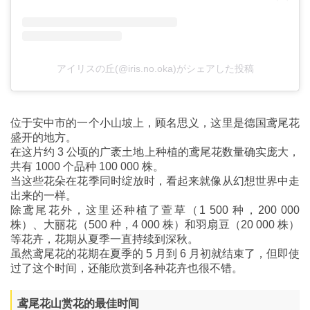
アイリスの丘(@iris.no.oka)がシェアした投稿
位于安中市的一个小山坡上，顾名思义，这里是德国鸢尾花
盛开的地方。
在这片约 3 公顷的广袤土地上种植的鸢尾花数量确实庞大，
共有 1000 个品种 100 000 株。
当这些花朵在花季同时绽放时，看起来就像从幻想世界中走
出来的一样。
除鸢尾花外，这里还种植了萱草（1 500 种，200 000
株）、大丽花（500 种，4 000 株）和羽扇豆（20 000 株）
等花卉，花期从夏季一直持续到深秋。
虽然鸢尾花的花期在夏季的 5 月到 6 月初就结束了，但即使
过了这个时间，还能欣赏到各种花卉也很不错。
鸢尾花山赏花的最佳时间