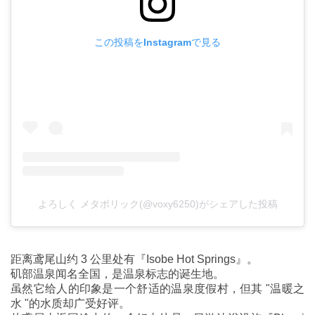
この投稿をInstagramで見る
よろしく メタボリック(@voxy6250)がシェアした投稿
距离鸢尾山约 3 公里处有『Isobe Hot Springs』。
矶部温泉闻名全国，是温泉标志的诞生地。
虽然它给人的印象是一个舒适的温泉度假村，但其 "温暖之
水 "的水质却广受好评。