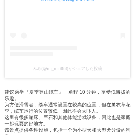
みみ(@mi_mi.888)がシェアした投稿
建议乘坐『夏季登山缆车』，单程 10 分钟，享受低海拔的
乐趣。
为方便滑雪者，缆车通常设置在较高的位置，但在薰衣草花
季，缆车运行的位置较低，因此不会太吓人。
这里有很多蹦床、巨石和其他体能游戏设备，因此也是家庭
一起玩耍的好地方。
该景点提供各种设施，包括一个为小型犬和大型犬分设的狗