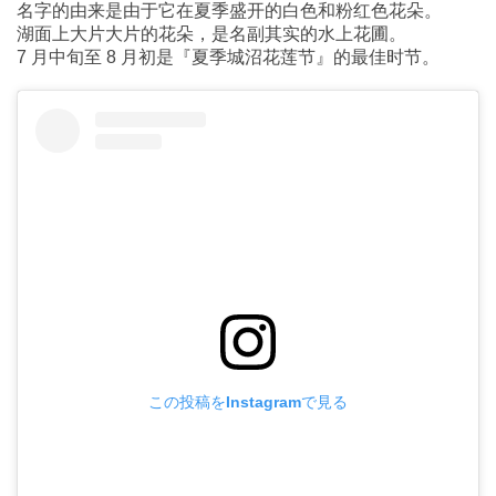
名字的由来是由于它在夏季盛开的白色和粉红色花朵。
湖面上大片大片的花朵，是名副其实的水上花圃。
7 月中旬至 8 月初是『夏季城沼花莲节』的最佳时节。
この投稿をInstagramで見る