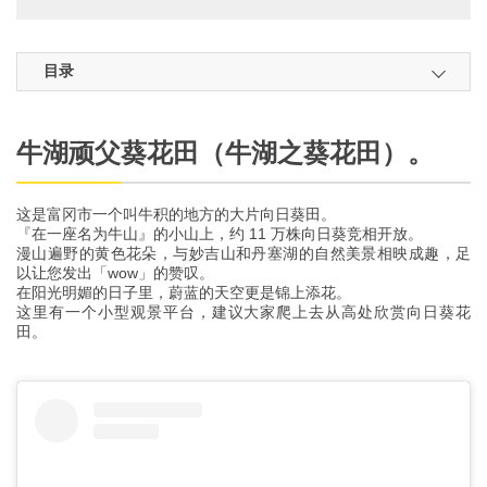
目录
牛湖顽父葵花田（牛湖之葵花田）。
这是富冈市一个叫牛积的地方的大片向日葵田。
『在一座名为牛山』的小山上，约 11 万株向日葵竞相开放。
漫山遍野的黄色花朵，与妙吉山和丹塞湖的自然美景相映成趣，足
以让您发出「wow」的赞叹。
在阳光明媚的日子里，蔚蓝的天空更是锦上添花。
这里有一个小型观景平台，建议大家爬上去从高处欣赏向日葵花
田。