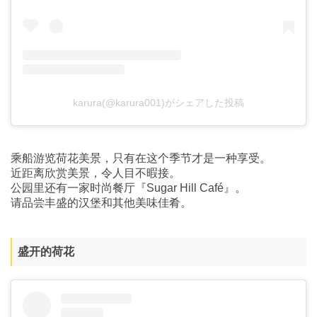
karura(@karura001)がシェアした投稿
乘船游览荷花美景，只有在这个季节才是一种享受。
近距离欣赏美景，令人目不暇接。
公园里还有一家时尚餐厅『Sugar Hill Café』。
请品尝丰盛的汉堡和其他美味佳肴。
盛开的荷花