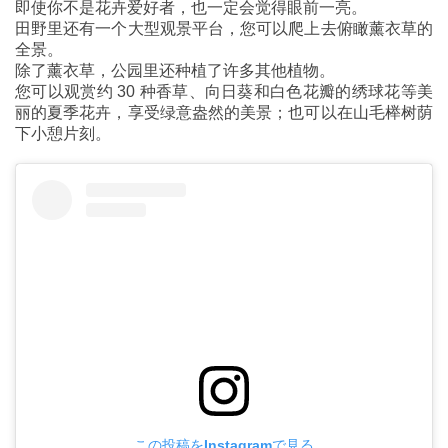
即使你不是花卉爱好者，也一定会觉得眼前一亮。
田野里还有一个大型观景平台，您可以爬上去俯瞰薰衣草的
全景。
除了薰衣草，公园里还种植了许多其他植物。
您可以观赏约 30 种香草、向日葵和白色花瓣的绣球花等美
丽的夏季花卉，享受绿意盎然的美景；也可以在山毛榉树荫
下小憩片刻。
この投稿をInstagramで見る