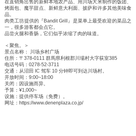
在直销角出售的新鲜本地农产品、用川场大米制作的饭团、
烤面包、魔芋甜点、新鲜意大利面、披萨和许多其他美味食
品。
肉类工坊提供的『Bandit Grill』是菜单上最受欢迎的菜品之
一，很多游客都会点它。
品尝火腿和香肠，它们似乎浓缩了肉的味道。
＜聚焦。＞
景点名称： 川场乡村广场
住所：〒378-0111 群馬県利根郡川場村大字荻室385
电话号码：0278-52-3711
交通：从沼田 IC 驾车 10 分钟即可到达川场村。
开放时间：9:00~18:00
关闭：因设施而异。
予算：¥1,000~
设施：提供停车场（免费）。
网址：https://www.denenplaza.co.jp/