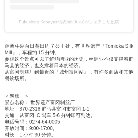
Fukushige Kobayashi(@tabi.fuku)がシェアした投稿
距离牛湖向日葵田约 7 公里处，有世界遗产『Tomioka Silk
Mill』，车程约 15 分钟。
参观这个景点可以了解丝绸业的历史，丝绸业不仅支撑着群
马县的经济，也支撑着日本的经济。
从富冈制丝厂到最近的『城州富冈站』，有许多商店和其他
餐饮场所。
＜聚焦。＞
景点名称： 世界遗产富冈制丝厂
地址：370-2316 群马县富冈市富冈 1-1
交通：从富冈 IC 驾车 5-6 分钟即可到达。
电话号码：0274-64-0005
开放时间：9:00-17:00。
时长：1 小时 30 分钟。