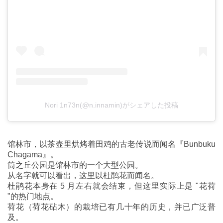
Nori 1n73n(@n.innamin)がシェアした投稿
馆林市，以茶壶里烘烤着田鸡的古老传说而闻名『Bunbuku
Chagama』。
筒之丘公园是馆林市的一个大型公园。
从名字就可以看出，这里以杜鹃花而闻名。
杜鹃花本身在 5 月左右就会结束，但这里实际上是 "花荷
"的热门地点。
荷花（荷花砧木）的栽培已有几十年的历史，并已广泛普
及。