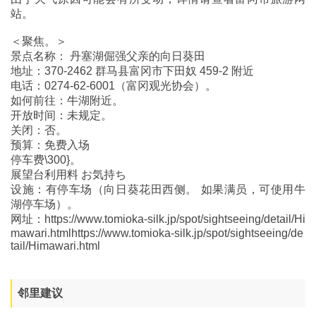
站。
＜聚焦。＞
景点名称： 丹塞湖倔强父亲的向日葵田
地址：370-2462 群马县富冈市下田奴 459-2 附近
电话：0274-62-6001（富冈观光协会）。
如何前往：牛湖附近。
开放时间：未规定。
关闭：否。
预算：免费入场
停车费\300}。
展望台利用料 お気持ち
设施：有停车场（向日葵花田西侧。 如果满员，可使用牛
湖停车场）。
网址：https://www.tomioka-silk.jp/spot/sightseeing/detail/Hi
mawari.htmlhttps://www.tomioka-silk.jp/spot/sightseeing/de
tail/Himawari.html
邻里建议