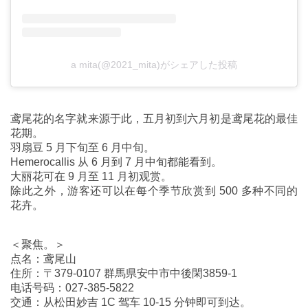
a mita(@2021_mita)がシェアした投稿
鸢尾花的名字就来源于此，五月初到六月初是鸢尾花的最佳
花期。
羽扇豆 5 月下旬至 6 月中旬。
Hemerocallis 从 6 月到 7 月中旬都能看到。
大丽花可在 9 月至 11 月初观赏。
除此之外，游客还可以在每个季节欣赏到 500 多种不同的
花卉。
＜聚焦。＞
点名：鸢尾山
住所：〒379-0107 群馬県安中市中後閑3859-1
电话号码：027-385-5822
交通：从松田妙吉 1C 驾车 10-15 分钟即可到达。