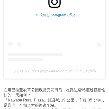
この投稿をInstagramで見る
よしはる おがわ(@ogawa0325com)がシェアした投稿
在坦巴拉薰衣草公园欣赏完花田后，在路边驿站度过轻松愉
快的一天如何？
『Kawaba Rural Plaza』距县城 19 公里，车程 35 分钟，
是县内一个相当大的路边车站。