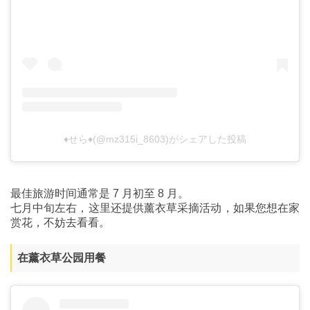
♦せら♦(@mz315i_8603)がシェアした投稿
最佳旅游时间通常是 7 月初至 8 月。
七月中旬左右，这里还提供薰衣草采摘活动，如果您想在家
赏花，不妨去看看。
在薰衣草公园用餐