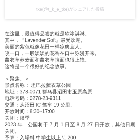
tke(@t_k_e_tke)がシェアした投稿
在这里，最值得品尝的就是软冰淇淋。
其中，『Lavender Soft』最受欢迎。
美丽的紫色就像花田一样凉爽宜人。
咬一口，一股淡淡的花香在口中弥漫开来。
薰衣草荞麦面和薰衣草拉面也很上镜。
这将是一个很好的纪念故事。
＜聚焦。＞
景点名称： 坦巴拉薰衣草公园
地址：378-0071 群马县沼田市玉原高原
电话号码：0278-23-9311
交通：从沼田 IC 驾车 19 公里。
开放时间：8:30~17:00
关闭：淡季
2023 年，公园将于 7 月 1 日至 8 月 27 日开放，其他日期
关闭。
予算：入場料 中学生以上 \1,200