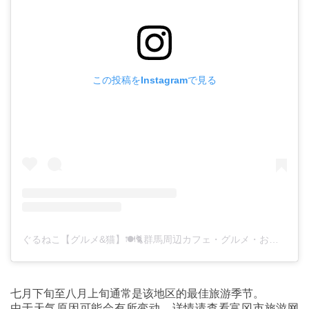
この投稿をInstagramで見る
ぐるねこ【グルメ&猫】🍽🐈群馬周辺カフェ・グルメ・お取り寄せ︎(@gunma_guruneko)がシェアした投稿
七月下旬至八月上旬通常是该地区的最佳旅游季节。
由于天气原因可能会有所变动，详情请查看富冈市旅游网