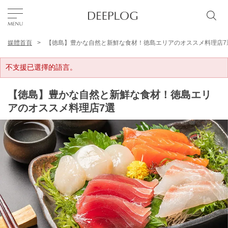
媒體首頁
【徳島】豊かな自然と新鮮な食材！徳島エリアのオススメ料理店7
我的最愛
不支援已選擇的語言。
TOP
【徳島】豊かな自然と新鮮な食材！徳島エリ
アのオススメ料理店7選
區域
特色主題
繁體中文
USD