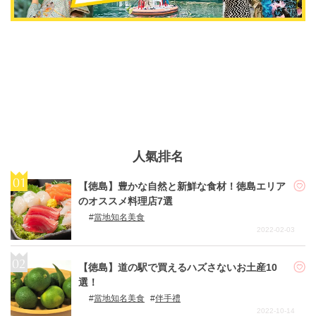
人氣排名
【徳島】豊かな自然と新鮮な食材！徳島エリア
のオススメ料理店7選
當地知名美食
2022-02-03
【徳島】道の駅で買えるハズさないお土産10
選！
當地知名美食
伴手禮
2022-10-14