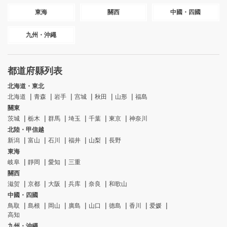
東海
關西
中國・四國
九州・沖繩
都道府縣列表
北海道・東北
北海道
青森
岩手
宫城
秋田
山形
福島
關東
茨城
栃木
群馬
埼玉
千葉
東京
神奈川
北陸・甲信越
新潟
富山
石川
福井
山梨
長野
東海
岐阜
靜岡
愛知
三重
關西
滋贺
京都
大阪
兵库
奈良
和歌山
中國・四國
鳥取
島根
岡山
廣島
山口
德島
香川
爱媛
高知
九州・沖繩