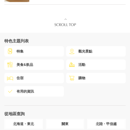
特色主題列表
特集
觀光景點
美食&飲品
活動
住宿
購物
有用的資訊
從地區查詢
北海道・東北
關東
北陸・甲信越