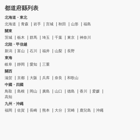
都道府縣列表
北海道・東北
北海道
青森
岩手
宫城
秋田
山形
福島
關東
茨城
栃木
群馬
埼玉
千葉
東京
神奈川
北陸・甲信越
新潟
富山
石川
福井
山梨
長野
東海
岐阜
靜岡
愛知
三重
關西
滋贺
京都
大阪
兵库
奈良
和歌山
中國・四國
鳥取
島根
岡山
廣島
山口
德島
香川
爱媛
高知
九州・沖繩
福岡
佐賀
長崎
熊本
大分
宮崎
鹿兒島
沖繩