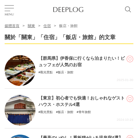
媒體首頁
關東
住宿
飯店・旅館
我的最愛
關於「關東」「住宿」「飯店・旅館」的文章
TOP
【群馬県】伊香保に行くなら泊まりたい！ビ
ュッフェが人気のお宿
區域
觀光景點
飯店・旅館
2025-01-30
特色主題
【東京】初心者でも快適！おしゃれなゲスト
ハウス・ホステル4選
繁體中文
觀光景點
飯店・旅館
青年旅館
USD
2024-10-24
【最高のいやし！看板猫がいる温泉宿4選】