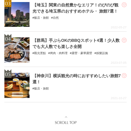
【埼玉】関東の自然豊かなエリア！のびのび観
光できる埼玉県のおすすめホテル・ 旅館7選！
飯店・旅館
自然
2022-05-27
【群馬】手ぶらOKのBBQスポット4選！少人数
でも大人数でも楽しさ全開
觀光景點
烤肉・肉料理
露營・豪華露營
娛樂設施
2023-07-05
【神奈川】横浜観光の時におすすめしたい旅館7
選！
飯店・旅館
2021-10-27