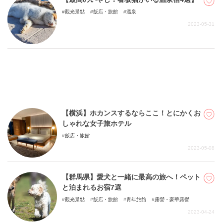
觀光景點
飯店・旅館
溫泉
2023-05-31
關於DEEPLOG
隐私政策
聯系我們
網站營運企業
招募旅遊作家
【横浜】ホカンスするならここ！とにかくお
しゃれな女子旅ホテル
飯店・旅館
2023-05-08
【群馬県】愛犬と一緒に最高の旅へ！ペット
と泊まれるお宿7選
觀光景點
飯店・旅館
青年旅館
露營・豪華露營
2023-04-24