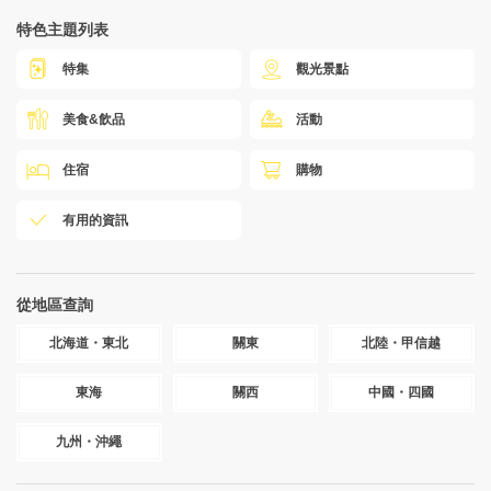
特色主題列表
特集
觀光景點
美食&飲品
活動
住宿
購物
有用的資訊
從地區查詢
北海道・東北
關東
北陸・甲信越
東海
關西
中國・四國
九州・沖繩