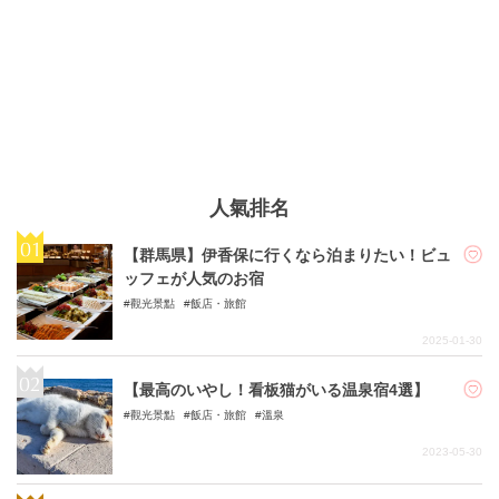
人氣排名
【群馬県】伊香保に行くなら泊まりたい！ビュ
ッフェが人気のお宿
觀光景點
飯店・旅館
2025-01-30
【最高のいやし！看板猫がいる温泉宿4選】
觀光景點
飯店・旅館
溫泉
2023-05-30