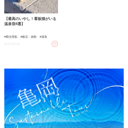
【最高のいやし！看板猫がいる
温泉宿4選】
觀光景點
飯店・旅館
溫泉
2023-05-31