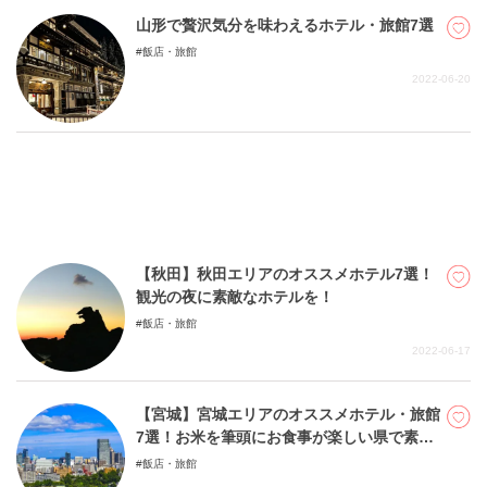
山形で贅沢気分を味わえるホテル・旅館7選
飯店・旅館
關於DEEPLOG
2022-06-20
隐私政策
聯系我們
網站營運企業
招募旅遊作家
【秋田】秋田エリアのオススメホテル7選！
観光の夜に素敵なホテルを！
飯店・旅館
2022-06-17
【宮城】宮城エリアのオススメホテル・旅館
7選！お米を筆頭にお食事が楽しい県で素敵
な旅行を！
飯店・旅館