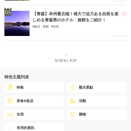
2022-06-15
【青森】本州最北端！雄大で迫力ある自然を楽
しめる青森県のホテル・旅館をご紹介！
飯店・旅館
自然
2022-06-09
特色主題列表
特集
觀光景點
美食&飲品
活動
住宿
購物
有用的資訊