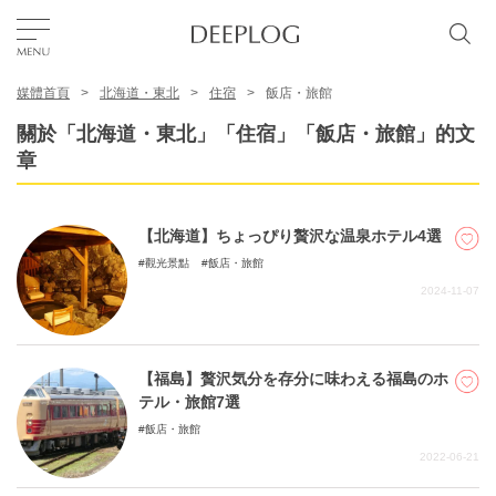
媒體首頁
北海道・東北
住宿
飯店・旅館
我的最愛
關於「北海道・東北」「住宿」「飯店・旅館」的文
章
TOP
【北海道】ちょっぴり贅沢な温泉ホテル4選
區域
觀光景點
飯店・旅館
2024-11-07
特色主題
【福島】贅沢気分を存分に味わえる福島のホ
繁體中文
テル・旅館7選
USD
飯店・旅館
2022-06-21