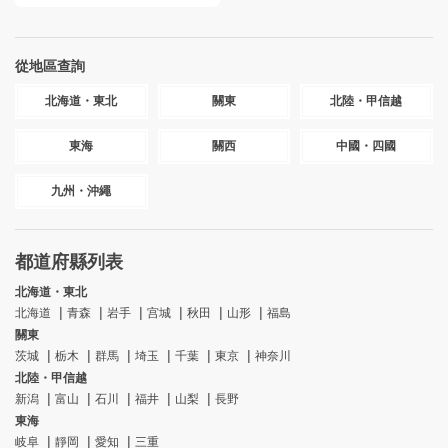
從地區查詢
北海道・東北
關東
北陸・甲信越
東海
關西
中國・四國
九州・沖繩
都道府縣列表
北海道・東北
北海道
青森
岩手
宫城
秋田
山形
福島
關東
茨城
栃木
群馬
埼玉
千葉
東京
神奈川
北陸・甲信越
新潟
富山
石川
福井
山梨
長野
東海
岐阜
靜岡
愛知
三重