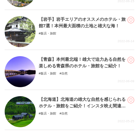
2022-06-15
【岩手】岩手エリアのオススメのホテル・旅
館7選！本州最大面積の土地と雄大な海！
飯店・旅館
2022-06-14
【青森】本州最北端！雄大で迫力ある自然を
楽しめる青森県のホテル・旅館をご紹介！
飯店・旅館
自然
2022-06-09
【北海道】北海道の雄大な自然を感じられる
ホテル・旅館をご紹介！インスタ映え間違い
なし！
飯店・旅館
自然
2022-05-25