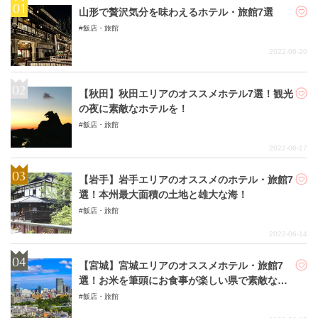
山形で贅沢気分を味わえるホテル・旅館7選
飯店・旅館
2022-06-20
【秋田】秋田エリアのオススメホテル7選！観光
の夜に素敵なホテルを！
飯店・旅館
2022-06-17
【岩手】岩手エリアのオススメのホテル・旅館7
選！本州最大面積の土地と雄大な海！
飯店・旅館
2022-06-14
【宮城】宮城エリアのオススメホテル・旅館7
選！お米を筆頭にお食事が楽しい県で素敵な旅
行を！
飯店・旅館