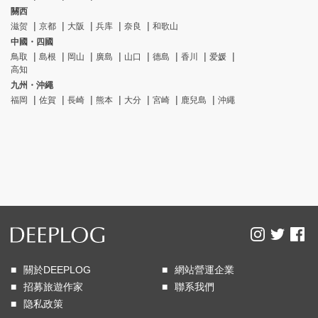
關西
滋贺
京都
大阪
兵库
奈良
和歌山
中國・四國
鳥取
島根
岡山
廣島
山口
德島
香川
爱媛
高知
九州・沖繩
福岡
佐賀
長崎
熊本
大分
宮崎
鹿兒島
沖繩
關於DEEPLOG
網站營運企業
招募旅遊作家
聯系我們
隐私政策