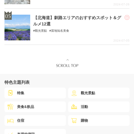
2024-07-26
【北海道】釧路エリアのおすすめスポット＆グ
ルメ12選
觀光景點
當地知名美食
2024-07-05
特色主題列表
特集
觀光景點
美食&飲品
活動
住宿
購物