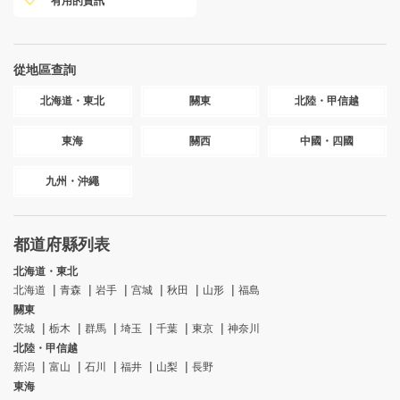
有用的資訊
從地區查詢
北海道・東北
關東
北陸・甲信越
東海
關西
中國・四國
九州・沖繩
都道府縣列表
北海道・東北
北海道
青森
岩手
宫城
秋田
山形
福島
關東
茨城
栃木
群馬
埼玉
千葉
東京
神奈川
北陸・甲信越
新潟
富山
石川
福井
山梨
長野
東海