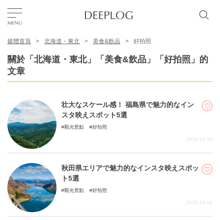
媒體首頁
北海道・東北
美食&飲品
好拍照
我的最愛
關於「北海道・東北」「美食&飲品」「好拍照」的
文章
TOP
壮大なスケール感！ 福島県で魅力的なイン
區域
スタ映えスポット5選
觀光景點
好拍照
2024-10-10
特色主題
秋田県エリアで魅力的なインスタ映えスポッ
繁體中文
ト5選
USD
觀光景點
好拍照
2024-10-09