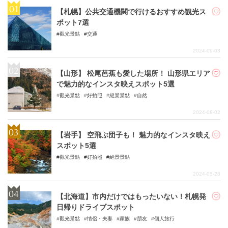
【札幌】公共交通機関で行けるおすすめ観光ス
ポット7選
觀光景點
交通
2024-09-03
【山形】 松尾芭蕉も愛した場所！ 山形県エリア
で魅力的なインスタ映えスポット5選
觀光景點
好拍照
絕景景點
自然
2024-08-02
【岩手】 空飛ぶ団子も！ 魅力的なインスタ映え
スポット5選
觀光景點
好拍照
絕景景點
2024-05-28
【北海道】市内だけではもったいない！札幌発
日帰りドライブスポット
觀光景點
情侶・夫妻
家族
朋友
個人旅行