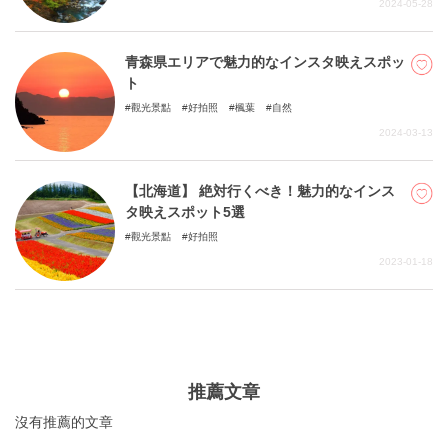
2024-05-28
青森県エリアで魅力的なインスタ映えスポッ
ト
觀光景點
好拍照
楓葉
自然
2024-03-13
【北海道】 絶対行くべき！魅力的なインス
タ映えスポット5選
觀光景點
好拍照
2023-01-18
推薦文章
沒有推薦的文章