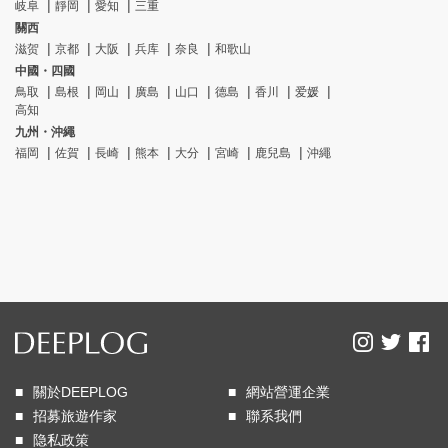
岐阜
靜岡
愛知
三重
關西
滋贺
京都
大阪
兵库
奈良
和歌山
中國・四國
鳥取
島根
岡山
廣島
山口
德島
香川
爱媛
高知
九州・沖繩
福岡
佐賀
長崎
熊本
大分
宮崎
鹿兒島
沖繩
關於DEEPLOG
網站營運企業
招募旅遊作家
聯系我們
隐私政策