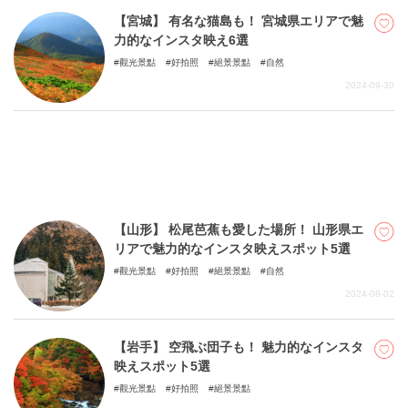
【宮城】 有名な猫島も！ 宮城県エリアで魅
力的なインスタ映え6選
觀光景點
好拍照
絕景景點
自然
關於DEEPLOG
2024-09-30
隐私政策
聯系我們
網站營運企業
招募旅遊作家
【山形】 松尾芭蕉も愛した場所！ 山形県エ
リアで魅力的なインスタ映えスポット5選
觀光景點
好拍照
絕景景點
自然
2024-08-02
【岩手】 空飛ぶ団子も！ 魅力的なインスタ
映えスポット5選
觀光景點
好拍照
絕景景點