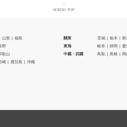
山形
福島
關東
茨城
栃木
群
長野
東海
岐阜
靜岡
愛
和歌山
中國・四國
鳥取
島根
岡
宮崎
鹿兒島
沖繩