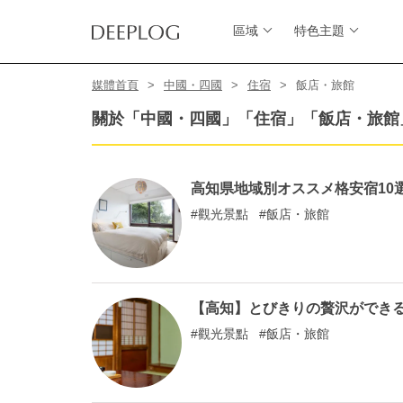
區域
特色主題
媒體首頁
中國・四國
住宿
飯店・旅館
關於「中國・四國」「住宿」「飯店・旅館
高知県地域別オススメ格安宿10
觀光景點
飯店・旅館
【高知】とびきりの贅沢ができ
觀光景點
飯店・旅館