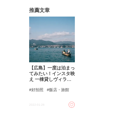
推薦文章
【広島】一度は泊まっ
てみたい！インスタ映
え 一棟貸しヴィラ・
ホテル おすすめ5選！
好拍照
飯店・旅館
2022-01-26