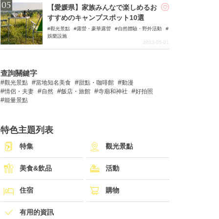
【愛媛県】家族みんなで楽しめるお
すすめのキャンプスポット10選
觀光景點
露營・豪華露營
自然體驗・野外活動
娛樂設施
2023-05-01
查詢關鍵字
觀光景點
當地知名美食
甜點・咖啡館
動漫
情侶・夫妻
自然
飯店・旅館
寺廟和神社
好拍照
能量景點
特色主題列表
特集
觀光景點
美食&飲品
活動
住宿
購物
有用的資訊