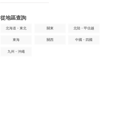
從地區查詢
北海道・東北
關東
北陸・甲信越
東海
關西
中國・四國
九州・沖繩