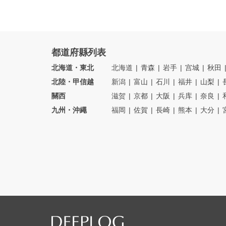
都道府縣列表
北海道・東北
北海道
青森
岩手
宫城
秋田
北陸・甲信越
新潟
富山
石川
福井
山梨
關西
滋贺
京都
大阪
兵库
奈良
九州・沖繩
福岡
佐賀
長崎
熊本
大分