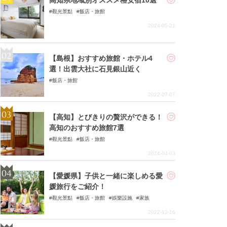
觀光景點
飯店・旅館
2024-05-21
【島根】おすすめ旅館・ホテル4
選！出雲大社に石見銀山近く
飯店・旅館
2022-07-07
【高知】とびきりの贅沢ができる！
高知のおすすめ旅館7選
觀光景點
飯店・旅館
2024-04-03
【愛媛県】子供と一緒に楽しめる愛
媛旅行をご紹介！
觀光景點
飯店・旅館
娛樂設施
家族
2022-12-16