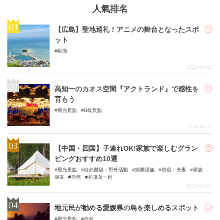
人氣排名
【広島】聖地巡礼！アニメの舞台となったスポ
ット
動漫
2022-04-13
高知一のカオス空間『アクトランド』で感性を
育もう
觀光景點
B級景點
2024-08-30
【中国・四国】子連れOK!家族で楽しむグラン
ピングおすすめ10選
觀光景點
自然體驗・野外活動
娛樂設施
情侶・夫妻
家族
朋友
自然
和孩童一起
2024-04-22
地元民が勧める愛媛県の島を楽しめるスポット
觀光景點
自然