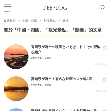
媒體首頁
中國・四國
觀光景點
動漫
我的最愛
關於「中國・四國」「觀光景點」「動漫」的文章
TOP
香川県が舞台の映画といえばこれ！その聖地
を紹介
區域
觀光景點
動漫
2023-08-08
特色主題
高知県が舞台！有名な映画のロケ地2選
觀光景點
動漫
繁體中文
2023-04-03
USD
瀬戸内海の島行くならここ！自然豊かな島、