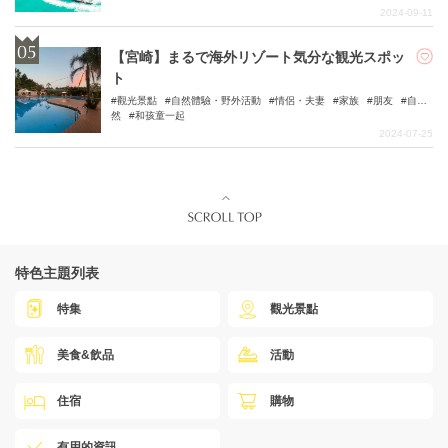
2024-09-11
【宮崎】まるで海外リゾート気分な観光スポッ
ト
觀光景點
自然體驗・野外活動
情侶・夫妻
家族
朋友
自
然
和孩童一起
2024-07-25
特色主題列表
特集
觀光景點
美食&飲品
活動
住宿
購物
有用的資訊