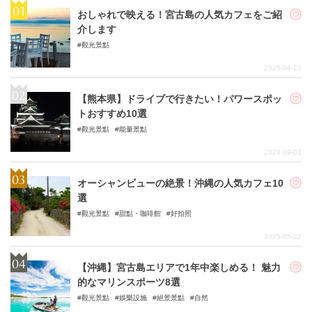
おしゃれで映える！宮古島の人気カフェをご紹
介します
觀光景點
2025-04-23
【熊本県】ドライブで行きたい！パワースポッ
トおすすめ10選
觀光景點
能量景點
2024-09-02
オーシャンビューの絶景！沖縄の人気カフェ10
選
觀光景點
甜點・咖啡館
好拍照
2025-05-22
【沖縄】宮古島エリアで1年中楽しめる！ 魅力
的なマリンスポーツ8選
觀光景點
娛樂設施
絕景景點
自然