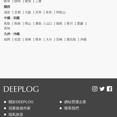
岐阜
靜岡
愛知
三重
關西
滋贺
京都
大阪
兵库
奈良
和歌山
中國・四國
鳥取
島根
岡山
廣島
山口
德島
香川
爱媛
高知
九州・沖繩
福岡
佐賀
長崎
熊本
大分
宮崎
鹿兒島
沖繩
關於DEEPLOG
網站營運企業
招募旅遊作家
聯系我們
隐私政策