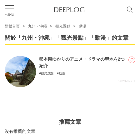
媒體首頁
九州・沖繩
觀光景點
動漫
我的最愛
關於「九州・沖繩」「觀光景點」「動漫」的文章
TOP
熊本県ゆかりのアニメ・ドラマの聖地を2つ
紹介
區域
觀光景點
動漫
2023-02-01
特色主題
繁體中文
USD
推薦文章
沒有推薦的文章