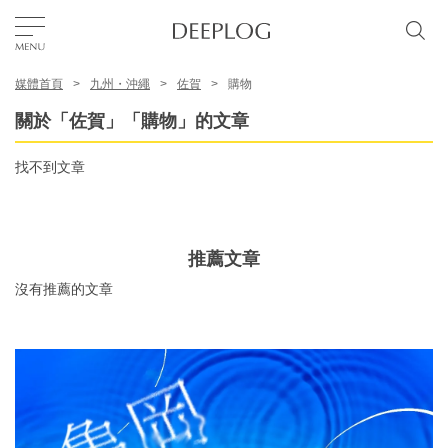
媒體首頁
九州・沖繩
佐賀
購物
我的最愛
關於「佐賀」「購物」的文章
TOP
找不到文章
區域
推薦文章
特色主題
沒有推薦的文章
繁體中文
USD