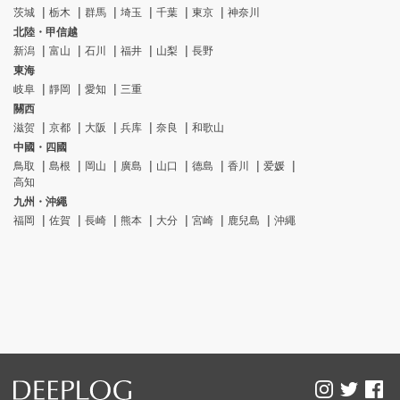
茨城
栃木
群馬
埼玉
千葉
東京
神奈川
北陸・甲信越
新潟
富山
石川
福井
山梨
長野
東海
岐阜
靜岡
愛知
三重
關西
滋贺
京都
大阪
兵库
奈良
和歌山
中國・四國
鳥取
島根
岡山
廣島
山口
德島
香川
爱媛
高知
九州・沖繩
福岡
佐賀
長崎
熊本
大分
宮崎
鹿兒島
沖繩