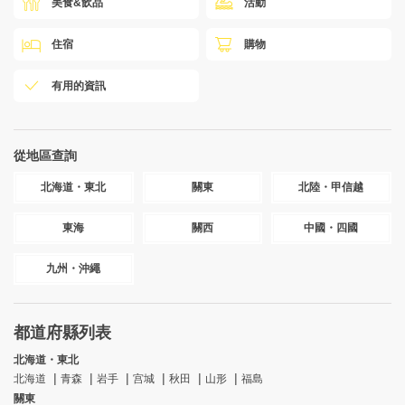
美食&飲品
活動
住宿
購物
有用的資訊
從地區查詢
北海道・東北
關東
北陸・甲信越
東海
關西
中國・四國
九州・沖繩
都道府縣列表
北海道・東北
北海道
青森
岩手
宫城
秋田
山形
福島
關東