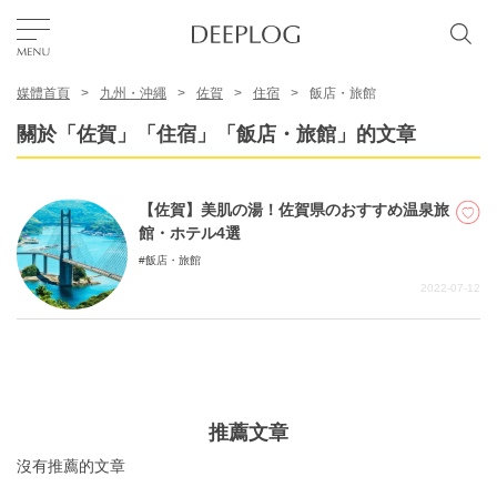
媒體首頁
九州・沖繩
佐賀
住宿
飯店・旅館
我的最愛
關於「佐賀」「住宿」「飯店・旅館」的文章
TOP
【佐賀】美肌の湯！佐賀県のおすすめ温泉旅
館・ホテル4選
區域
飯店・旅館
2022-07-12
特色主題
繁體中文
USD
推薦文章
沒有推薦的文章