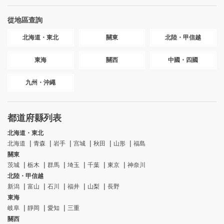
從地區查詢
北海道・東北
關東
北陸・甲信越
東海
關西
中國・四國
九州・沖繩
都道府縣列表
北海道・東北
北海道
青森
岩手
宫城
秋田
山形
福島
關東
茨城
栃木
群馬
埼玉
千葉
東京
神奈川
北陸・甲信越
新潟
富山
石川
福井
山梨
長野
東海
岐阜
靜岡
愛知
三重
關西