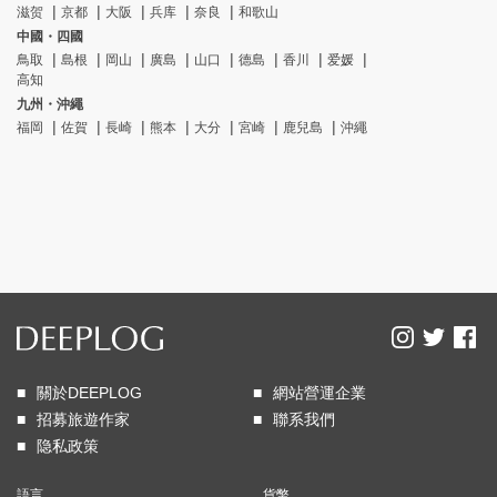
滋贺
京都
大阪
兵库
奈良
和歌山
中國・四國
鳥取
島根
岡山
廣島
山口
德島
香川
爱媛
高知
九州・沖繩
福岡
佐賀
長崎
熊本
大分
宮崎
鹿兒島
沖繩
關於DEEPLOG
網站營運企業
招募旅遊作家
聯系我們
隐私政策
語言
貨幣