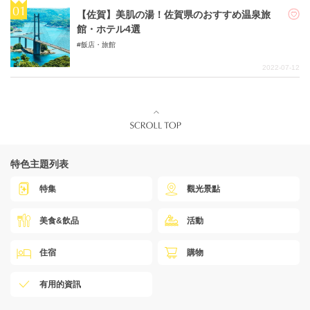
【佐賀】美肌の湯！佐賀県のおすすめ温泉旅
館・ホテル4選
飯店・旅館
2022-07-12
特色主題列表
特集
觀光景點
美食&飲品
活動
住宿
購物
有用的資訊