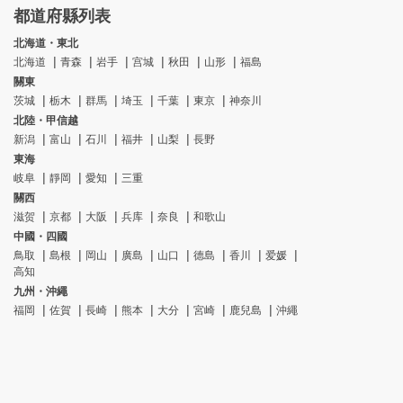
都道府縣列表
北海道・東北
北海道
青森
岩手
宫城
秋田
山形
福島
關東
茨城
栃木
群馬
埼玉
千葉
東京
神奈川
北陸・甲信越
新潟
富山
石川
福井
山梨
長野
東海
岐阜
靜岡
愛知
三重
關西
滋贺
京都
大阪
兵库
奈良
和歌山
中國・四國
鳥取
島根
岡山
廣島
山口
德島
香川
爱媛
高知
九州・沖繩
福岡
佐賀
長崎
熊本
大分
宮崎
鹿兒島
沖繩