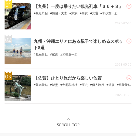
【九州】一度は乗りたい観光列車『３６＋３』
觀光景點
情侶・夫妻
家族
朋友
交通
和孩童一起
2023-07-06
九州・沖縄エリアにある親子で楽しめるスポッ
ト8選
觀光景點
家族
和孩童一起
2023-05-25
【佐賀】ひとり旅だから楽しい佐賀
觀光景點
城堡
寺廟和神社
歷史
個人旅行
溫泉
絕景景點
2023-11-20