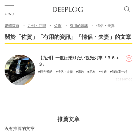
媒體首頁
九州・沖繩
佐賀
有用的資訊
情侶・夫妻
我的最愛
關於「佐賀」「有用的資訊」「情侶・夫妻」的文章
TOP
【九州】一度は乗りたい観光列車『３６＋
３』
區域
觀光景點
情侶・夫妻
家族
朋友
交通
和孩童一起
2023-07-06
特色主題
繁體中文
USD
推薦文章
沒有推薦的文章