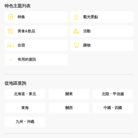
特色主題列表
特集
觀光景點
美食&飲品
活動
住宿
購物
有用的資訊
從地區查詢
北海道・東北
關東
北陸・甲信越
東海
關西
中國・四國
九州・沖繩