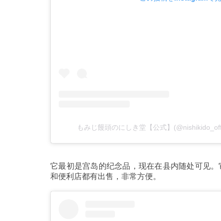
もみじ饅頭のにしき堂【公式】(@nishikido_of
它最初是宫岛的纪念品，现在在县内随处可见。
和便利店都有出售，非常方便。