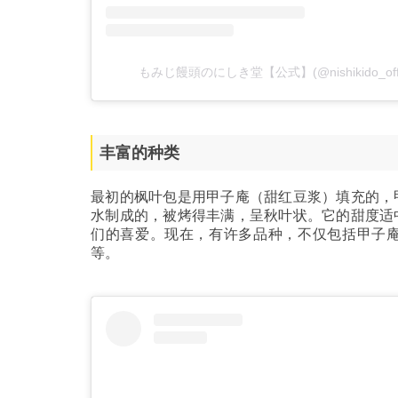
もみじ饅頭のにしき堂【公式】(@nishikido_of
丰富的种类
最初的枫叶包是用甲子庵（甜红豆浆）填充的，
水制成的，被烤得丰满，呈秋叶状。它的甜度适
们的喜爱。现在，有许多品种，不仅包括甲子
等。