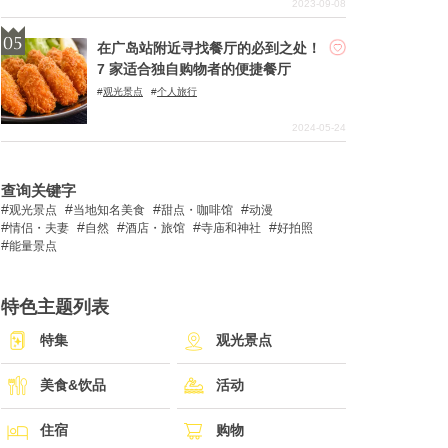
2023-09-08
在广岛站附近寻找餐厅的必到之处！
7 家适合独自购物者的便捷餐厅
观光景点
个人旅行
2024-05-24
查询关键字
观光景点
当地知名美食
甜点・咖啡馆
动漫
情侣・夫妻
自然
酒店・旅馆
寺庙和神社
好拍照
能量景点
特色主题列表
特集
观光景点
美食&饮品
活动
住宿
购物