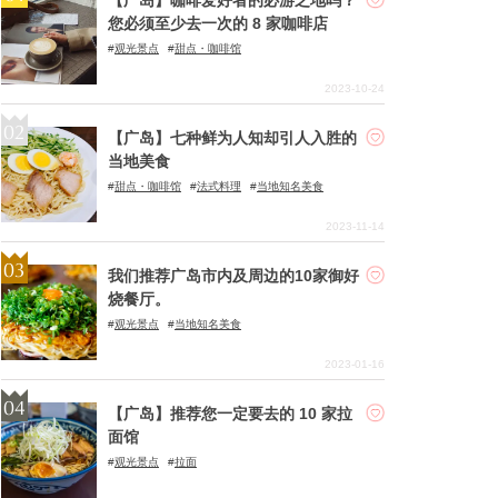
您必须至少去一次的 8 家咖啡店
观光景点
甜点・咖啡馆
2023-10-24
【广岛】七种鲜为人知却引人入胜的
当地美食
甜点・咖啡馆
法式料理
当地知名美食
2023-11-14
我们推荐广岛市内及周边的10家御好
烧餐厅。
观光景点
当地知名美食
2023-01-16
【广岛】推荐您一定要去的 10 家拉
面馆
观光景点
拉面