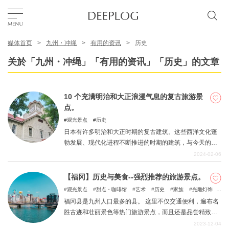
媒体首页
九州・冲绳
有用的资讯
历史
我的最爱
关於「九州・冲绳」「有用的资讯」「历史」的文章
TOP
10 个充满明治和大正浪漫气息的复古旅游景
点。
区域
观光景点
历史
日本有许多明治和大正时期的复古建筑。这些西洋文化蓬
勃发展、现代化进程不断推进的时期的建筑，与今天的建
特色主题
筑有着不同的氛围。何不在这些由人工保存下来的复古风
2024-02-06
格建筑中体验明治和大正时代的浪漫呢？
【福冈】历史与美食--强烈推荐的旅游景点。
简体中文
观光景点
甜点・咖啡馆
艺术
历史
家族
光雕灯饰
USD
自然
福冈县是九州人口最多的县。 这里不仅交通便利，遍布名
胜古迹和壮丽景色等热门旅游景点，而且还是品尝精致美
食的绝佳去处。 本文将按地区介绍福冈县这一热门旅游胜
2023-12-04