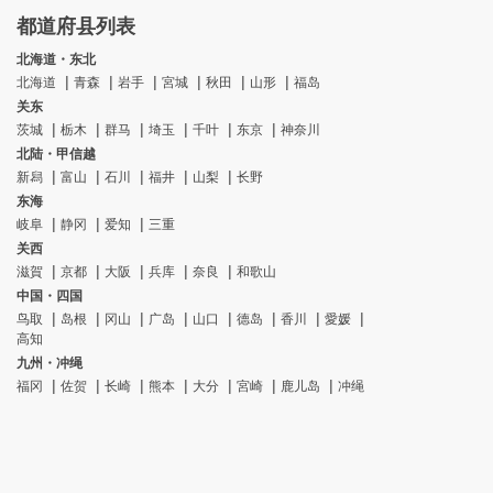
都道府县列表
北海道・东北
北海道
青森
岩手
宮城
秋田
山形
福岛
关东
茨城
栃木
群马
埼玉
千叶
东京
神奈川
北陆・甲信越
新舄
富山
石川
福井
山梨
长野
东海
岐阜
静冈
爱知
三重
关西
滋賀
京都
大阪
兵库
奈良
和歌山
中国・四国
鸟取
岛根
冈山
广岛
山口
德岛
香川
愛媛
高知
九州・冲绳
福冈
佐贺
长崎
熊本
大分
宮崎
鹿儿岛
冲绳