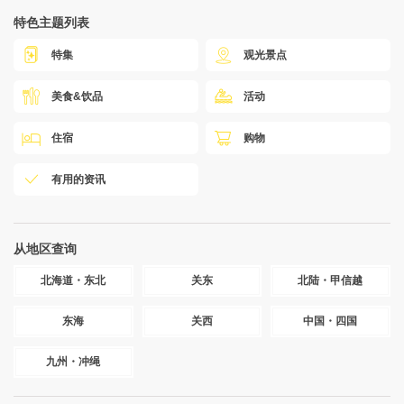
特色主题列表
特集
观光景点
美食&饮品
活动
住宿
购物
有用的资讯
从地区查询
北海道・东北
关东
北陆・甲信越
东海
关西
中国・四国
九州・冲绳