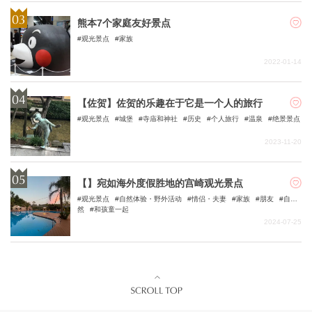
熊本7个家庭友好景点
观光景点
家族
2022-01-14
【佐贺】佐贺的乐趣在于它是一个人的旅行
观光景点
城堡
寺庙和神社
历史
个人旅行
温泉
绝景景点
2023-11-20
【】宛如海外度假胜地的宫崎观光景点
观光景点
自然体验・野外活动
情侣・夫妻
家族
朋友
自
然
和孩童一起
2024-07-25