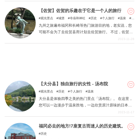
地的精华景点。 请在计划福冈之旅时将其作为参考。
【佐贺】佐贺的乐趣在于它是一个人的旅行
观光景点
城堡
寺庙和神社
历史
个人旅行
温泉
绝
关於DEEPLOG
景景点
九州之旅遍布福冈和长崎等热门旅游目的地，老实说，您
隐私政策
可能不会为了去佐贺县而计划去佐贺旅行。 不过，佐贺县
也有很多吸引人的旅游景点，包括以陶器闻名的唐津、伊
2023-11-28
联系我们
万里和有田，可以品尝到美味鱿鱼的汤布子，以及可以享
网站营运公司
受日本三大美肤浴之一的嬉野！ 每年秋天，这里都会举办
亚洲最大的热气球节之一，天空中五彩缤纷的热气球蔚为
招募旅游作家
壮观。 本文将介绍佐贺的一些必游景点。 通过本文，您可
以计划前往佐贺的旅行，在这座城市享受只有女性独自旅
行时才能感受到的氛围。
【大分县】独自旅行的女性 - 汤布院
观光景点
历史
个人旅行
温泉
大分县是体验四季之美的热门景点「汤布院」。 在这里，
您可以一边漫步于温泉胜地，一边欣赏原汁原味的日本风
景，享受可爱而时尚的氛围，在女性旅行者中享有盛誉。
2023-11-17
虽然这里是热门旅游目的地，但轻松惬意的氛围使其成为
独行女性游客的理想去处，因为她们可以在这里放松身
福冈必去的地方!7座复古而迷人的历史建筑。
心，养精蓄锐，而不必担心被人发现。 本文介绍了适合独
历史
行女性游客的各种旅游景点。 享受由布院的独特体验，忘