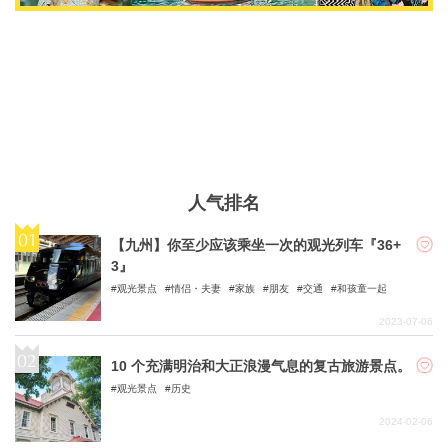
人气排名
【九州】你至少应该乘坐一次的观光列车『36+
3』
观光景点
情侣・夫妻
家族
朋友
交通
和孩童一起
2023-07-06
10 个充满明治和大正浪漫气息的复古旅游景点。
观光景点
历史
2024-02-06