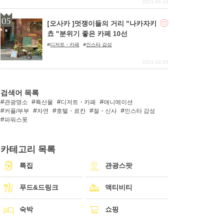
2021-04-14
[오사카 ]멋쟁이들의 거리 "나카자키
쵸 "분위기 좋은 카페 10선
디저트・카페
인스타 감성
2021-02-25
검색어 목록
관광명소
특산물
디저트・카페
애니메이션
커플/부부
자연
호텔・료칸
절・신사
인스타 감성
파워스폿
카테고리 목록
특집
관광스팟
푸드&드링크
액티비티
숙박
쇼핑