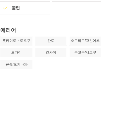
꿀팁
에리어
홋카이도・도호쿠
간토
호쿠리쿠/고신에쓰
도카이
간사이
주고쿠/시코쿠
규슈/오키나와