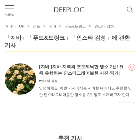
미디어 TOP
간토
지바
푸드&드링크
인스타 감성
좋아요
「지바」「푸드&드링크」「인스타 감성」에 관한
기사
TOP
[지바 ]지바 지역의 포토제닉한 명소 7선! 요
에리어
즘 유행하는 인스타그래머블한 사진 찍기!
인스타 감성
안녕하세요. 이번 기사에서는 지바현 내에서도 추천할 만
카테고리
한 인스타그래머블한 명소를 7곳 정도 소개하고자 한다. 치
바현은 도쿄도의 그늘에 가려져 있는 경우가 많지만, 도심
2021-11-08
적인 곳도 있지만, 풍부한 자연을 느낄 수 있는 매력적인 장
한국어
소가 있는 것도 특징입니다. 치바현의 풍요로운 자연은 많
USD
은 사람들의 마음을 치유해주고, 도시 생활에 지친 사람들
에게도 마음의 안정을 주는 지역 특성상 그런 풍토를 전면
에 내세운 사진은 찍는 재미가 쏠쏠하다. 이번 기사를 참고
추천 기사