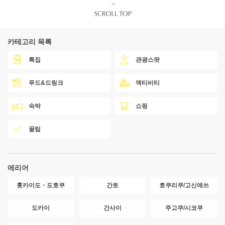
카테고리 목록
특집
관광스팟
푸드&드링크
액티비티
숙박
쇼핑
꿀팁
에리어
홋카이도・도호쿠
간토
호쿠리쿠/고신에쓰
도카이
간사이
주고쿠/시코쿠