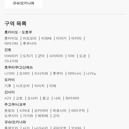
규슈/오키나와
구역 목록
홋카이도・도호쿠
홋카이도
아오모리
이와테
미야기
아키타
야마가타
후쿠시마
간토
이바라키
도치기
군마
사이타마
지바
도쿄
가나가와
호쿠리쿠/고신에쓰
니가타
도야마
이시카와
후쿠이
야마나시
나가노
도카이
기후
시즈오카
아이치
미에
간사이
시가
교토
오사카
효고
나라
와카야마
주고쿠/시코쿠
돗토리
시마네
오카야마
히로시마
야마구치
도쿠시마
가가와
에히메
고치
규슈/오키나와
후쿠오카
사가
나가사키
구마모토
오이타