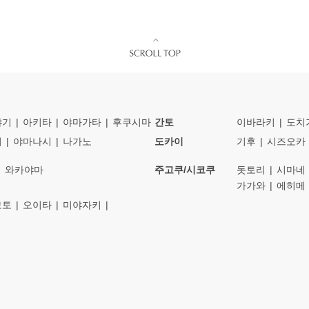
야기
아키타
야마가타
후쿠시마
간토
이바라키
도치
이
야마나시
나가노
도카이
기후
시즈오카
와카야마
주고쿠/시코쿠
돗토리
시마네
가가와
에히메
모토
오이타
미야자키