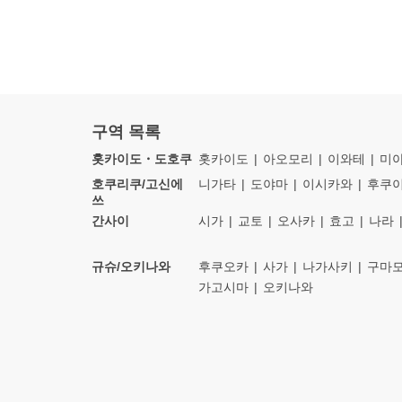
구역 목록
홋카이도・도호쿠
홋카이도
아오모리
이와테
미
호쿠리쿠/고신에
니가타
도야마
이시카와
후쿠
쓰
간사이
시가
교토
오사카
효고
나라
규슈/오키나와
후쿠오카
사가
나가사키
구마
가고시마
오키나와