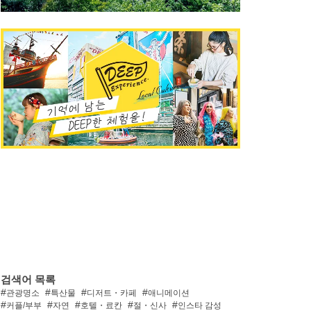
검색어 목록
관광명소
특산물
디저트・카페
애니메이션
커플/부부
자연
호텔・료칸
절・신사
인스타 감성