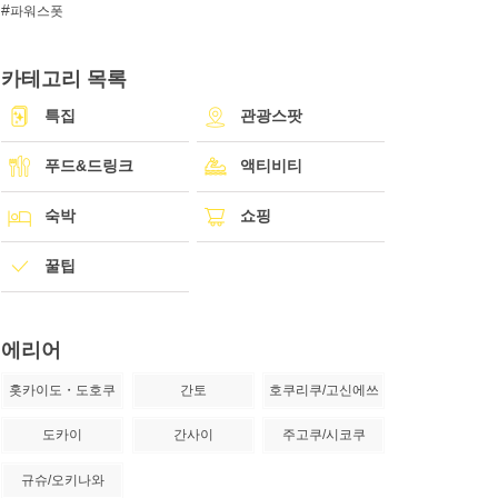
파워스폿
카테고리 목록
특집
관광스팟
푸드&드링크
액티비티
숙박
쇼핑
꿀팁
에리어
홋카이도・도호쿠
간토
호쿠리쿠/고신에쓰
도카이
간사이
주고쿠/시코쿠
규슈/오키나와