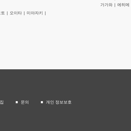
가가와
에히메
모토
오이타
미야자키
모집
문의
개인 정보보호