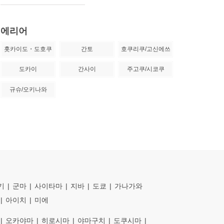
에리어
홋카이도・도호쿠
간토
호쿠리쿠/고신에쓰
도카이
간사이
주고쿠/시코쿠
규슈/오키나와
기
군마
사이타마
지바
도쿄
가나가와
아이치
미에
오카야마
히로시마
야마구치
도쿠시마