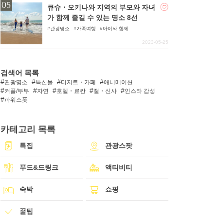
큐슈・오키나와 지역의 부모와 자녀
가 함께 즐길 수 있는 명소 8선
관광명소
가족여행
아이와 함께
2023-05-25
검색어 목록
관광명소
특산물
디저트・카페
애니메이션
커플/부부
자연
호텔・료칸
절・신사
인스타 감성
파워스폿
카테고리 목록
특집
관광스팟
푸드&드링크
액티비티
숙박
쇼핑
꿀팁