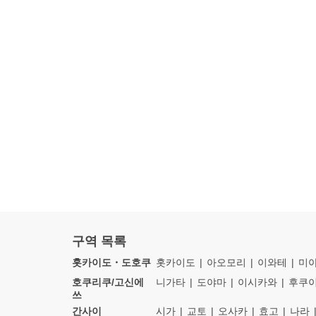
구역 목록
홋카이도・도호쿠
홋카이도
아오모리
이와테
미
호쿠리쿠/고신에
니가타
도야마
이시카와
후쿠
쓰
간사이
시가
교토
오사카
효고
나라