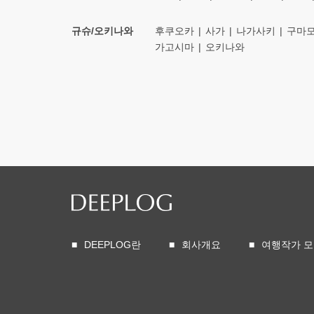
규슈/오키나와
후쿠오카
사가
나가사키
구마
가고시마
오키나와
DEEPLOG란
회사개요
여행작가 