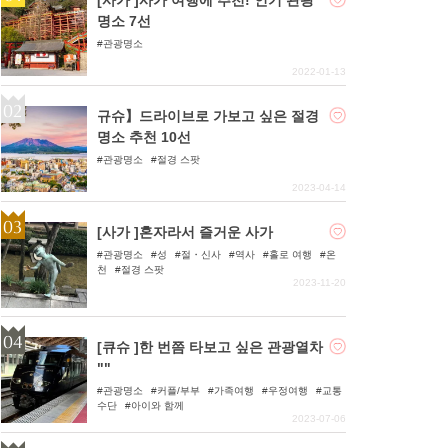
명소 7선
관광명소
2022-01-13
규슈】드라이브로 가보고 싶은 절경
명소 추천 10선
관광명소
절경 스팟
2023-04-14
[사가 ]혼자라서 즐거운 사가
관광명소
성
절・신사
역사
홀로 여행
온
천
절경 스팟
2023-11-20
[큐슈 ]한 번쯤 타보고 싶은 관광열차
""
관광명소
커플/부부
가족여행
우정여행
교통
수단
아이와 함께
2023-07-06