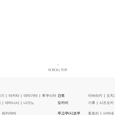
야기
아키타
야마가타
후쿠시마
간토
이바라키
도치
이
야마나시
나가노
도카이
기후
시즈오카
와카야마
주고쿠/시코쿠
돗토리
시마네