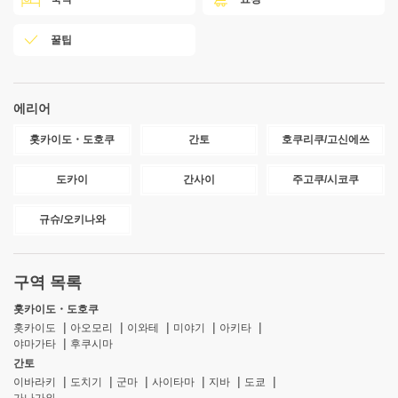
꿀팁
에리어
홋카이도・도호쿠
간토
호쿠리쿠/고신에쓰
도카이
간사이
주고쿠/시코쿠
규슈/오키나와
구역 목록
홋카이도・도호쿠
홋카이도
아오모리
이와테
미야기
아키타
야마가타
후쿠시마
간토
이바라키
도치기
군마
사이타마
지바
도쿄