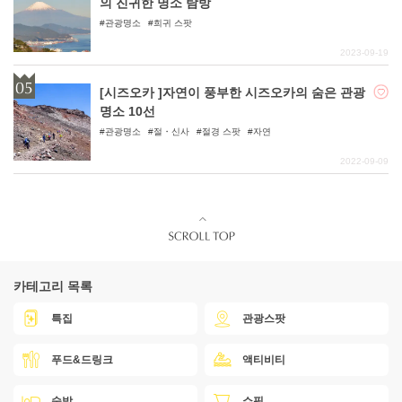
의 진귀한 명소 탐방
관광명소
희귀 스팟
2023-09-19
[시즈오카 ]자연이 풍부한 시즈오카의 숨은 관광
명소 10선
관광명소
절・신사
절경 스팟
자연
2022-09-09
카테고리 목록
특집
관광스팟
푸드&드링크
액티비티
숙박
쇼핑