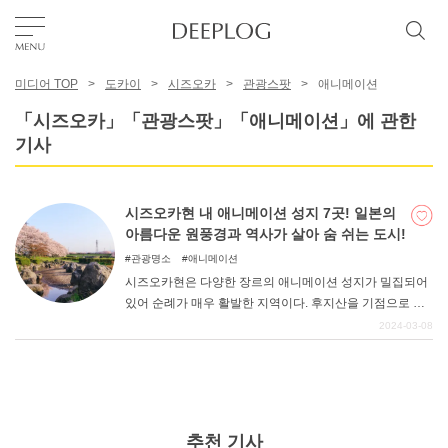
미디어 TOP
도카이
시즈오카
관광스팟
애니메이션
좋아요
「시즈오카」「관광스팟」「애니메이션」에 관한
기사
TOP
시즈오카현 내 애니메이션 성지 7곳! 일본의
에리어
아름다운 원풍경과 역사가 살아 숨 쉬는 도시!
관광명소
애니메이션
시즈오카현은 다양한 장르의 애니메이션 성지가 밀집되어
카테고리
있어 순례가 매우 활발한 지역이다. 후지산을 기점으로 하
면서도 넓은 부지가 장점이며, 관동권에서도 방어 가능한
2024-03-08
범위에 있는 것이 인기의 비결이다. 풍요롭고 아름다운 자
한국어
연은 많은 사람들의 마음을 감동시키고, 이곳에서만 느낄
USD
수 있는 만족감이 있는 지역이다.
추천 기사