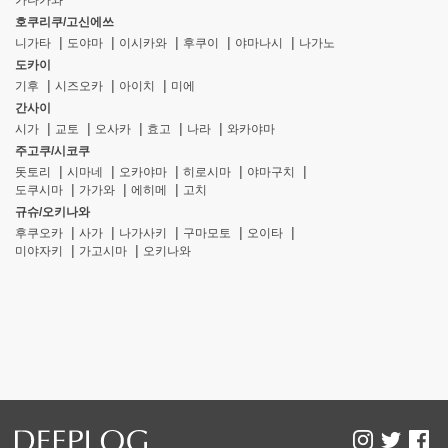
가나가와
호쿠리쿠/고신에쓰
니가타
도야마
이시카와
후쿠이
야마나시
나가노
도카이
기후
시즈오카
아이치
미에
간사이
시가
교토
오사카
효고
나라
와카야마
주고쿠/시코쿠
돗토리
시마네
오카야마
히로시마
야마구치
도쿠시마
가가와
에히메
고치
규슈/오키나와
후쿠오카
사가
나가사키
구마모토
오이타
미야자키
가고시마
오키나와