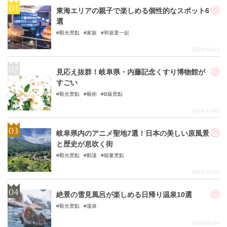
東海エリアの親子で楽しめる個性的なスポット6
選
觀光景點
家族
和孩童一起
2024-03-13
見応え抜群！岐阜県・内藤記念くすり博物館が
すごい
觀光景點
藝術
B級景點
2022-12-01
岐阜県内のアニメ聖地7選！日本の美しい原風景
と歴史が息吹く街
觀光景點
動漫
能量景點
2024-07-17
絶景の雪見風呂が楽しめる日帰り温泉10選
觀光景點
溫泉
2023-01-24