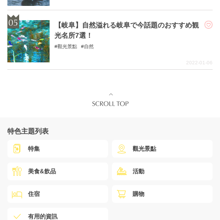
【岐阜】自然溢れる岐阜で今話題のおすすめ観
光名所7選！
觀光景點
自然
2022-01-06
特色主題列表
特集
觀光景點
美食&飲品
活動
住宿
購物
有用的資訊