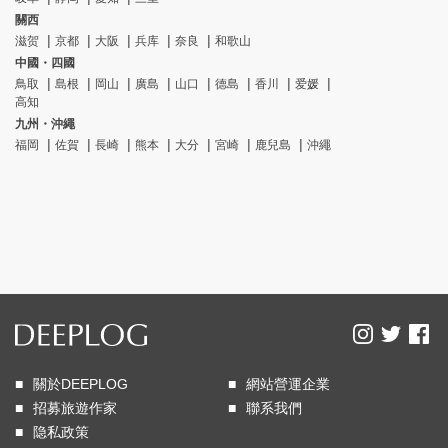
關西
滋贺
京都
大阪
兵库
奈良
和歌山
中國・四國
鳥取
島根
岡山
廣島
山口
德島
香川
爱媛
高知
九州・沖繩
福岡
佐賀
長崎
熊本
大分
宮崎
鹿兒島
沖繩
關於DEEPLOG
網站營運企業
招募旅遊作家
聯系我們
隐私政策