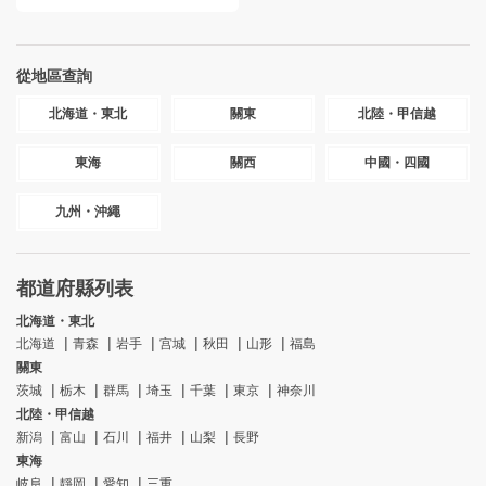
從地區查詢
北海道・東北
關東
北陸・甲信越
東海
關西
中國・四國
九州・沖繩
都道府縣列表
北海道・東北
北海道
青森
岩手
宫城
秋田
山形
福島
關東
茨城
栃木
群馬
埼玉
千葉
東京
神奈川
北陸・甲信越
新潟
富山
石川
福井
山梨
長野
東海
岐阜
靜岡
愛知
三重