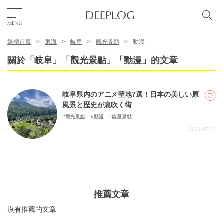
媒體首頁
東海
岐阜
觀光景點
動漫
我的最愛
關於「岐阜」「觀光景點」「動漫」的文章
TOP
岐阜県内のアニメ聖地7選！日本の美しい原
風景と歴史が息吹く街
區域
觀光景點
動漫
能量景點
2024-07-17
特色主題
繁體中文
USD
推薦文章
沒有推薦的文章