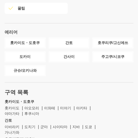
꿀팁
에리어
홋카이도・도호쿠
간토
호쿠리쿠/고신에쓰
도카이
간사이
주고쿠/시코쿠
규슈/오키나와
구역 목록
홋카이도・도호쿠
홋카이도
아오모리
이와테
미야기
아키타
야마가타
후쿠시마
간토
이바라키
도치기
군마
사이타마
지바
도쿄
가나가와