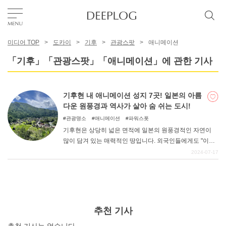
미디어 TOP
도카이
기후
관광스팟
애니메이션
좋아요
「기후」「관광스팟」「애니메이션」에 관한 기사
TOP
기후현 내 애니메이션 성지 7곳! 일본의 아름
다운 원풍경과 역사가 살아 숨 쉬는 도시!
에리어
관광명소
애니메이션
파워스폿
기후현은 상당히 넓은 면적에 일본의 원풍경적인 자연이
많이 담겨 있는 매력적인 땅입니다. 외국인들에게도 "이것
카테고리
이 바로 일본 "이라고 생각하게 만드는 힘이 있으며, 특히
2024-07-17
히다 지역 등은 방일 외국인 관광객으로 붐빈다. 이러한 인
기의 요인은 무엇보다도 옛날 그대로의 고즈넉한 풍경이
한국어
일본인으로서의 자부심을 자극한다. 창작자들의 심금을 울
리는 곳으로 다양한 창작물의 원천이 되는 곳이기도 하다.
USD
추천 기사