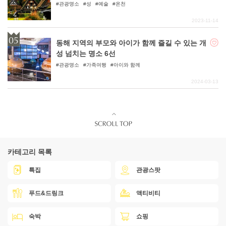
관광명소
성
예술
온천
2023-11-14
동해 지역의 부모와 아이가 함께 즐길 수 있는 개
성 넘치는 명소 6선
관광명소
가족여행
아이와 함께
2024-03-13
카테고리 목록
특집
관광스팟
푸드&드링크
액티비티
숙박
쇼핑