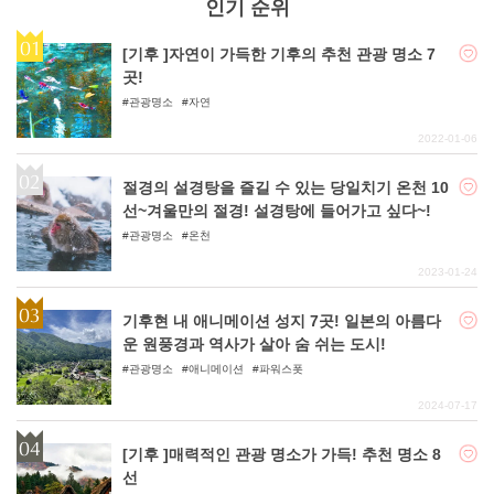
인기 순위
[기후 ]자연이 가득한 기후의 추천 관광 명소 7
곳!
관광명소
자연
2022-01-06
절경의 설경탕을 즐길 수 있는 당일치기 온천 10
선~겨울만의 절경! 설경탕에 들어가고 싶다~!
관광명소
온천
2023-01-24
기후현 내 애니메이션 성지 7곳! 일본의 아름다
운 원풍경과 역사가 살아 숨 쉬는 도시!
관광명소
애니메이션
파워스폿
2024-07-17
[기후 ]매력적인 관광 명소가 가득! 추천 명소 8
선