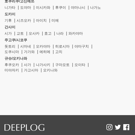
호쿠리쿠/고신에쓰
니가타
도야마
이시카와
후쿠이
야마나시
나가노
도카이
기후
시즈오카
아이치
미에
간사이
시가
교토
오사카
효고
나라
와카야마
주고쿠/시코쿠
돗토리
시마네
오카야마
히로시마
야마구치
도쿠시마
가가와
에히메
고치
규슈/오키나와
후쿠오카
사가
나가사키
구마모토
오이타
미야자키
가고시마
오키나와