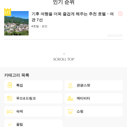
인기 순위
기후 여행을 더욱 즐겁게 해주는 추천 호텔・여
관 7선
호텔・료칸
2022-07-01
카테고리 목록
특집
관광스팟
푸드&드링크
액티비티
숙박
쇼핑
꿀팁