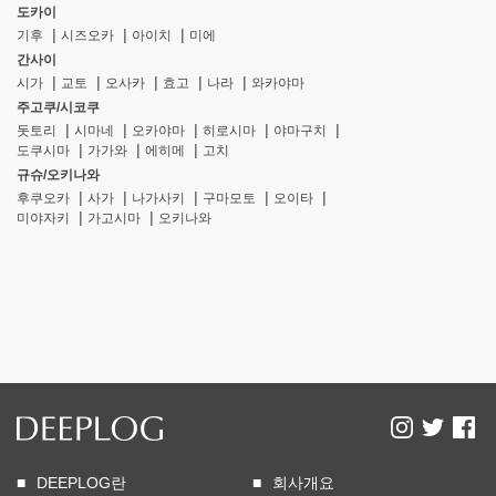
도카이
기후
시즈오카
아이치
미에
간사이
시가
교토
오사카
효고
나라
와카야마
주고쿠/시코쿠
돗토리
시마네
오카야마
히로시마
야마구치
도쿠시마
가가와
에히메
고치
규슈/오키나와
후쿠오카
사가
나가사키
구마모토
오이타
미야자키
가고시마
오키나와
DEEPLOG란
회사개요