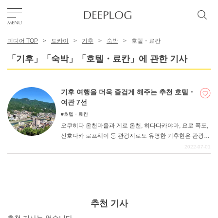
미디어 TOP
도카이
기후
숙박
호텔・료칸
좋아요
「기후」「숙박」「호텔・료칸」에 관한 기사
TOP
기후 여행을 더욱 즐겁게 해주는 추천 호텔・
여관 7선
에리어
호텔・료칸
오쿠히다 온천마을과 게로 온천, 히다다카야마, 요로 폭포,
신호다카 로프웨이 등 관광지로도 유명한 기후현은 관광객
카테고리
이 많이 찾는 곳이다. 특히 시라카와고 갓쇼즈쿠리 마을은
2022-07-01
세계문화유산으로 등록되어 있어 볼만한 가치가 있는 관광
지다. 그리고 맛있는 음식도 많이 있으며, 히다규와 박잎 된
한국어
장국도 유명합니다. 그런 기후현을 관광할 때 기후 여행을
더욱 즐겁게 해줄 추천 호텔과 료칸을 소개합니다.
USD
추천 기사