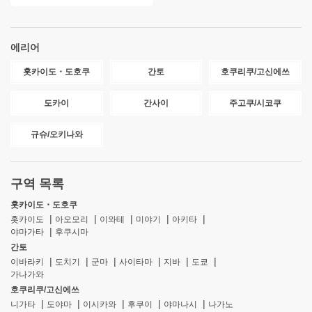
에리어
홋카이도・도호쿠
간토
호쿠리쿠/고신에쓰
도카이
간사이
주고쿠/시코쿠
규슈/오키나와
구역 목록
홋카이도・도호쿠
홋카이도
아오모리
이와테
미야기
아키타
야마가타
후쿠시마
간토
이바라키
도치기
군마
사이타마
지바
도쿄
가나가와
호쿠리쿠/고신에쓰
니가타
도야마
이시카와
후쿠이
야마나시
나가노