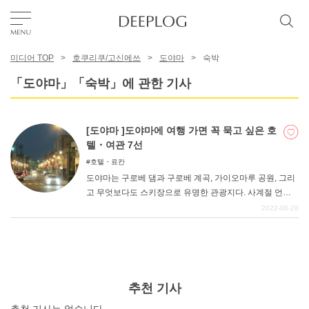
미디어 TOP
호쿠리쿠/고신에쓰
도야마
숙박
좋아요
「도야마」「숙박」에 관한 기사
TOP
[도야마 ]도야마에 여행 가면 꼭 묵고 싶은 호
텔・여관 7선
에리어
호텔・료칸
도야마는 구로베 댐과 구로베 계곡, 가이오마루 공원, 그리
고 무엇보다도 스키장으로 유명한 관광지다. 사계절 언제
카테고리
방문해도 새로운 발견이 있는 도야마현에서 숙박한다면 추
2022-06-28
천할 만한 호텔과 료칸이 있다. 도야마의 추천 호텔과 료칸
을 소개하니 참고해 보시기 바랍니다.
한국어
USD
추천 기사