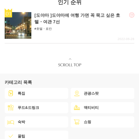
인기 순위
[도야마 ]도야마에 여행 가면 꼭 묵고 싶은 호
텔・여관 7선
호텔・료칸
2022-06-28
카테고리 목록
특집
관광스팟
푸드&드링크
액티비티
숙박
쇼핑
꿀팁