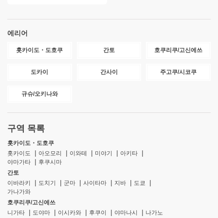
에리어
홋카이도・도호쿠
간토
호쿠리쿠/고신에쓰
도카이
간사이
주고쿠/시코쿠
규슈/오키나와
구역 목록
홋카이도・도호쿠
홋카이도
아오모리
이와테
미야기
아키타
야마가타
후쿠시마
간토
이바라키
도치기
군마
사이타마
지바
도쿄
가나가와
호쿠리쿠/고신에쓰
니가타
도야마
이시카와
후쿠이
야마나시
나가노