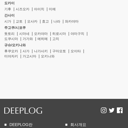
도카이
기후
시즈오카
아이치
미에
간사이
시가
교토
오사카
효고
나라
와카야마
주고쿠/시코쿠
돗토리
시마네
오카야마
히로시마
야마구치
도쿠시마
가가와
에히메
고치
규슈/오키나와
후쿠오카
사가
나가사키
구마모토
오이타
미야자키
가고시마
오키나와
DEEPLOG란
회사개요