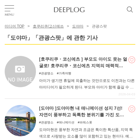
미디어 TOP
호쿠리쿠/고신에쓰
도야마
관광스팟
좋아요
「도야마」「관광스팟」에 관한 기사
TOP
[호쿠리쿠・코신에츠 ] 부모도 아이도 웃는 얼
굴로! 호쿠리쿠・코신에츠 지역의 매력적인
에리어
나들이 명소 6선
관광명소
가족여행
아이가 생기면 휴일에 외출하는 것만으로도 이전과는 다른
아이디어가 필요하게 된다. 부모와 아이가 함께 즐길 수 있
카테고리
는 곳을 잘 선택하지 못하면 "부모만 즐겁고 아이는 왠지 지
2026-04-03
루해 보이는 "상황이 벌어질 수 있다. 그렇다고 부모도 즐길
수 있는 장소가 아니라면, 소중한 휴일이 피로감과 함께 끝
[도야마 ]도야마현 내 애니메이션 성지 7선!
한국어
나버릴 수도 있다. 그런 일이 없도록 이번에는 부모와 아이
자연이 풍부하고 독특한 분위기를 가진 도야
가 함께 즐길 수 있는 나들이 장소 6곳을 선정해 보았다.
USD
마현은 다양한 작품에 등장!
관광명소
애니메이션
파워스폿
도야마현은 풍부한 자연과 조금은 특이한 특산품, 지역 특
색으로 사랑받는 요소를 많이 포함하고 있는 현이다. 예를