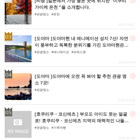
[비탕 ]일본에서 가장 높은 곳에 위치한 "미쿠리
가이케 온천 "을 소개합니다.
관광명소
온천
2022-10-27
[도야마 ]도야마현 내 애니메이션 성지 7선! 자연
이 풍부하고 독특한 분위기를 가진 도야마현은
다양한 작품에 등장!
관광명소
애니메이션
파워스폿
2023-04-20
[도야마 ]도야마에 오면 꼭 봐야 할 추천 관광 명
소 7곳!
관광명소
2021-12-28
[호쿠리쿠・코신에츠 ] 부모도 아이도 웃는 얼굴
로! 호쿠리쿠・코신에츠 지역의 매력적인 나들이
명소 6선
관광명소
가족여행
2023-01-30