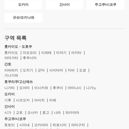
도카이
간사이
주고쿠/시코쿠
규슈/오키나와
구역 목록
홋카이도・도호쿠
홋카이도
아오모리
이와테
미야기
아키타
야마가타
후쿠시마
간토
이바라키
도치기
군마
사이타마
지바
도쿄
가나가와
호쿠리쿠/고신에쓰
니가타
도야마
이시카와
후쿠이
야마나시
나가노
도카이
기후
시즈오카
아이치
미에
간사이
시가
교토
오사카
효고
나라
와카야마
주고쿠/시코쿠
돗토리
시마네
오카야마
히로시마
야마구치