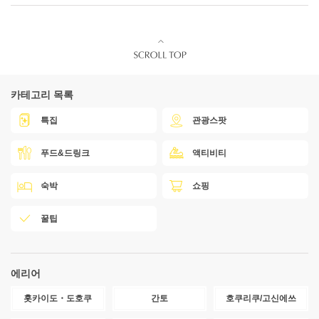
카테고리 목록
특집
관광스팟
푸드&드링크
액티비티
숙박
쇼핑
꿀팁
에리어
홋카이도・도호쿠
간토
호쿠리쿠/고신에쓰