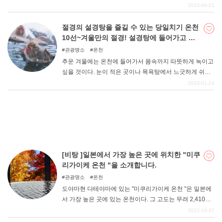
들어, 성지는 아니기 때문에 본문에서는 생략했지만, 한때
2023-04-21
는 그 유명한 스마트폰 소셜 게임 "파즈드라 "와 콜라보레이
션을 한 실적도 있습니다. 명물인 물고기가 몬스터 등으로
절경의 설경탕을 즐길 수 있는 당일치기 온천
DEEPLOG란
등장해 화제가 되기도 했다. 이러한 실적에서도 도야마현
10선~겨울만의 절경! 설경탕에 들어가고 싶
의 재미있는 애니메이션 성지에 대한 기대감을 가질 수 있
다~!
개인 정보보호
관광명소
온천
습니다. 꼭 한 번 도야마현의 성지를 방문해 보시기 바랍니
추운 겨울에는 온천에 들어가서 몸속까지 따뜻하게 녹이고
문의
다.
싶을 것이다. 눈이 적은 곳이나 목욕탕에서 느긋하게 쉬는
회사개요
것도 좋지만, 이왕이면 겨울에만 즐길 수 있는 눈썰매탕을
2023-01-24
즐겨보는 건 어떨까. 설경을 바라보며 즐기는 따뜻한 온천
여행작가 모집
은 특별하다. 숙박 없이 당일치기로 부담 없이 즐길 수 있는
눈썰매장 10곳을 소개한다.
[비탕 ]일본에서 가장 높은 곳에 위치한 "미쿠
리가이케 온천 "을 소개합니다.
관광명소
온천
도야마현 다테야마에 있는 "미쿠리가이케 온천 "은 일본에
서 가장 높은 곳에 있는 온천이다. 그 고도는 무려 2,410m
에 달한다. "등산을 할 수 없으면 갈 수 없는 것이 아닐까?
2022-10-27
"라고 걱정하지 않으시나요? 사실 대중교통으로 쉽게 갈 수