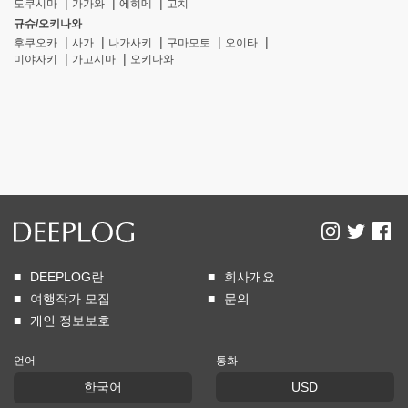
도쿠시마
가가와
에히메
고치
규슈/오키나와
후쿠오카
사가
나가사키
구마모토
오이타
미야자키
가고시마
오키나와
DEEPLOG란
회사개요
여행작가 모집
문의
개인 정보보호
언어
통화
한국어
USD