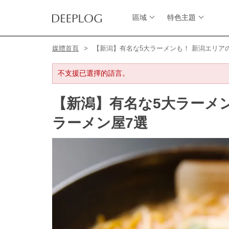
區域
特色主題
媒體首頁
【新潟】有名な5大ラーメンも！ 新潟エリア
不支援已選擇的語言。
【新潟】有名な5大ラーメ
ラーメン屋7選