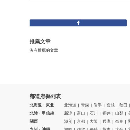
推薦文章
沒有推薦的文章
都道府縣列表
北海道・東北
北海道
青森
岩手
宫城
秋田
北陸・甲信越
新潟
富山
石川
福井
山梨
關西
滋贺
京都
大阪
兵库
奈良
九州・沖繩
福岡
佐賀
長崎
熊本
大分