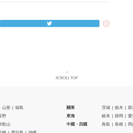
山形
福島
關東
茨城
栃木
群
長野
東海
岐阜
靜岡
愛
和歌山
中國・四國
鳥取
島根
岡
宮崎
鹿兒島
沖繩