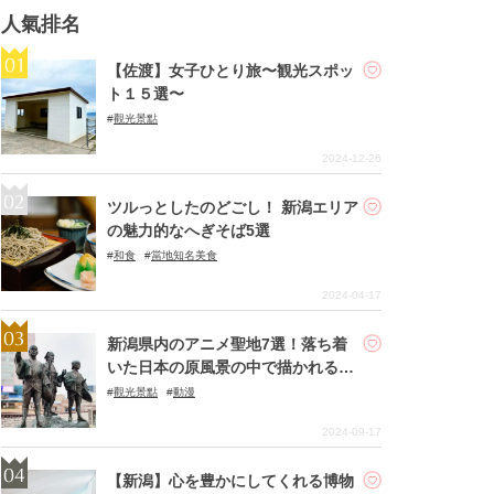
人氣排名
【佐渡】女子ひとり旅〜観光スポッ
ト１５選〜
觀光景點
2024-12-26
ツルっとしたのどごし！ 新潟エリア
の魅力的なへぎそば5選
和食
當地知名美食
2024-04-17
新潟県内のアニメ聖地7選！落ち着
いた日本の原風景の中で描かれる名
作の数々
觀光景點
動漫
2024-09-17
【新潟】心を豊かにしてくれる博物