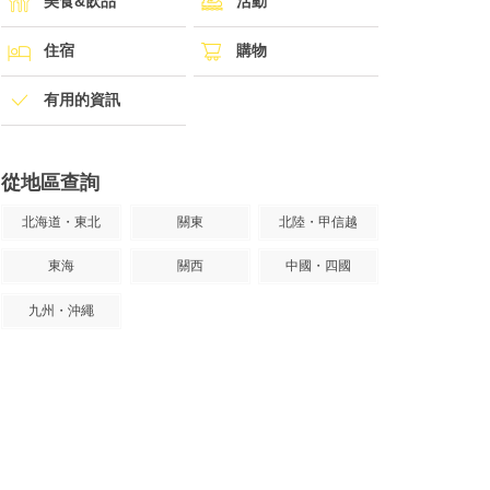
美食&飲品
活動
住宿
購物
有用的資訊
從地區查詢
北海道・東北
關東
北陸・甲信越
東海
關西
中國・四國
九州・沖繩