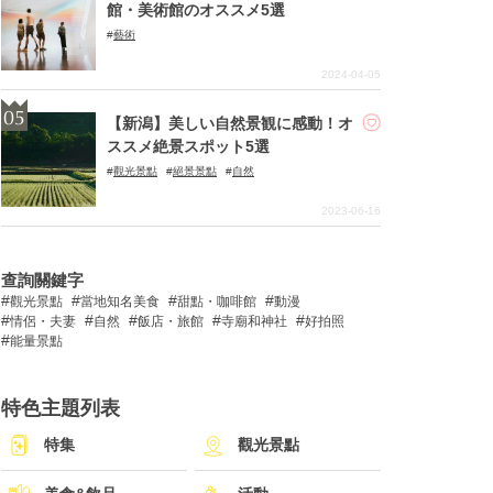
館・美術館のオススメ5選
藝術
2024-04-05
【新潟】美しい自然景観に感動！オ
ススメ絶景スポット5選
觀光景點
絕景景點
自然
2023-06-16
查詢關鍵字
觀光景點
當地知名美食
甜點・咖啡館
動漫
情侶・夫妻
自然
飯店・旅館
寺廟和神社
好拍照
能量景點
特色主題列表
特集
觀光景點