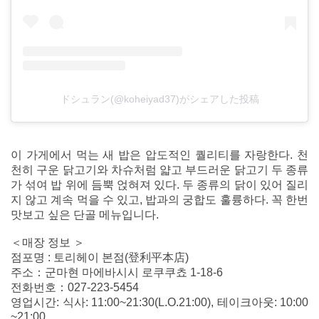
ドシュラン(@koheiyad37)がシェアした投稿
이 가게에서 먹는 새 밥은 압도적인 퀄리티를 자랑한다. 천
천히 구운 닭고기와 차슈처럼 얇고 부드러운 닭고기 두 종류
가 섞여 밥 위에 듬뿍 얹혀져 있다. 두 종류의 닭이 있어 질리
지 않고 계속 먹을 수 있고, 밥과의 궁합도 훌륭하다. 꼭 한번
맛보고 싶은 단골 메뉴입니다.
＜매장 정보 ＞
점포명 : 토리헤이 본점(登利平本店)
주소：군마현 마에바시시 로쿠쿠쵸 1-18-6
전화번호：027-223-5454
영업시간: 식사: 11:00~21:30(L.O.21:00), 테이크아웃: 10:00
~21:00