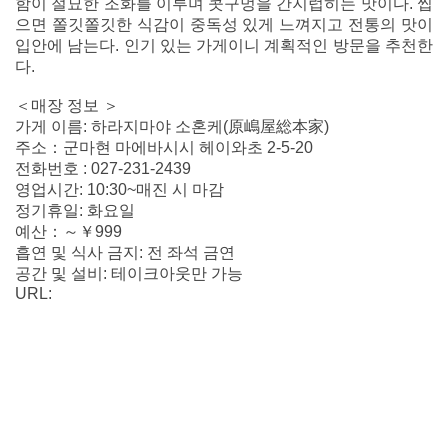
함이 절묘한 조화를 이루며 콧구멍을 간지럽히는 맛이다. 씹
으면 쫄깃쫄깃한 식감이 중독성 있게 느껴지고 전통의 맛이
입안에 남는다. 인기 있는 가게이니 계획적인 방문을 추천한
다.
＜매장 정보 ＞
가게 이름: 하라지마야 소혼케(原嶋屋総本家)
주소：군마현 마에바시시 헤이와초 2-5-20
전화번호 : 027-231-2439
영업시간: 10:30~매진 시 마감
정기휴일: 화요일
예산：～￥999
흡연 및 식사 금지: 전 좌석 금연
공간 및 설비: 테이크아웃만 가능
URL: