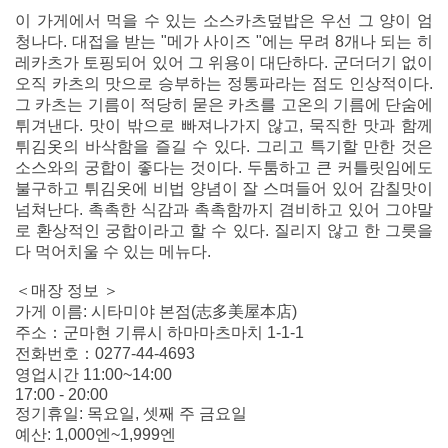
이 가게에서 먹을 수 있는 소스카츠덮밥은 우선 그 양이 엄
청나다. 대접을 받는 "메가 사이즈 "에는 무려 8개나 되는 히
레카츠가 토핑되어 있어 그 위용이 대단하다. 군더더기 없이
오직 카츠의 맛으로 승부하는 정통파라는 점도 인상적이다.
그 카츠는 기름이 적당히 묻은 카츠를 고온의 기름에 단숨에
튀겨낸다. 맛이 밖으로 빠져나가지 않고, 묵직한 맛과 함께
튀김옷의 바삭함을 즐길 수 있다. 그리고 특기할 만한 것은
소스와의 궁합이 좋다는 것이다. 두툼하고 큰 커틀릿임에도
불구하고 튀김옷에 비법 양념이 잘 스며들어 있어 감칠맛이
넘쳐난다. 촉촉한 식감과 촉촉함까지 겸비하고 있어 그야말
로 환상적인 궁합이라고 할 수 있다. 질리지 않고 한 그릇을
다 먹어치울 수 있는 메뉴다.
＜매장 정보 ＞
가게 이름: 시타미야 본점(志多美屋本店)
주소：군마현 기류시 하마마츠마치 1-1-1
전화번호：0277-44-4693
영업시간 11:00~14:00
17:00 - 20:00
정기휴일: 목요일, 셋째 주 금요일
예산: 1,000엔~1,999엔