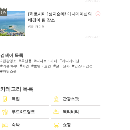
2022-03-22
[히로시마 ]성지순례! 애니메이션의
배경이 된 장소
애니메이션
2022-04-13
검색어 목록
관광명소
특산물
디저트・카페
애니메이션
커플/부부
자연
호텔・료칸
절・신사
인스타 감성
파워스폿
카테고리 목록
특집
관광스팟
푸드&드링크
액티비티
숙박
쇼핑