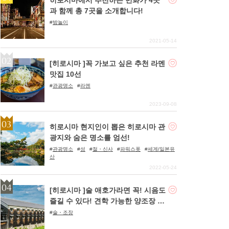
과 함께 총 7곳을 소개합니다!
밤놀이
2021-05-14
[히로시마 ]꼭 가보고 싶은 추천 라멘
맛집 10선
관광명소
라멘
2023-09-08
히로시마 현지인이 뽑은 히로시마 관
광지와 숨은 명소를 엄선!
관광명소
성
절・신사
파워스폿
세계/일본유
산
2022-05-24
[히로시마 ]술 애호가라면 꼭! 시음도
즐길 수 있다! 견학 가능한 양조장 4
곳
술・조장