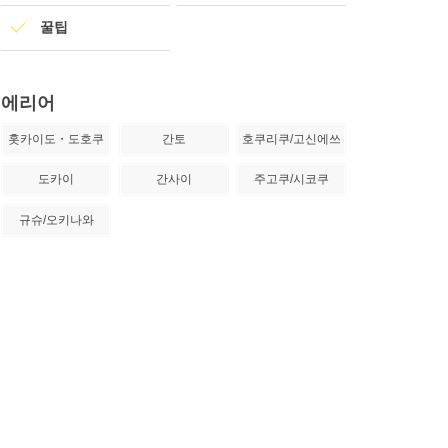
꿀팁
에리어
홋카이도・도호쿠
간토
호쿠리쿠/고신에쓰
도카이
간사이
주고쿠/시코쿠
규슈/오키나와