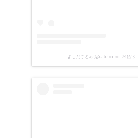
よしださとみ(@satominmin24)