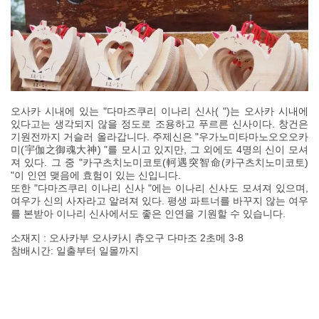
오사카 시내에 있는 "다마즈쿠리 이나리 신사( ")는 오사카 시내에
있다고는 생각되지 않을 정도로 조용하고 푸르른 신사이다. 창건은
기원전까지 거슬러 올라갑니다. 주제신은 "우가노미타마노오오오카
미(宇伽之御魂大神) "를 모시고 있지만, 그 외에도 4명의 신이 모셔
져 있다. 그 중 "카구츠치노미코토(軻遇突智命(카구츠치노미코토)
"이 인연 맺음에 효험이 있는 신입니다.
또한 "다마즈쿠리 이나리 신사 "에는 이나리 신사도 모셔져 있으며,
여우가 신의 사자라고 알려져 있다. 평생 파트너를 바꾸지 않는 여우
를 본받아 이나리 신사에서도 좋은 인연을 기원할 수 있습니다.
소재지 : 오사카부 오사카시 츄오구 다마조 2초메 3-8
참배시간: 일출부터 일몰까지