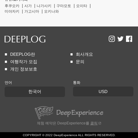
후쿠오카
사가
나가사키
구마모토
오이타
미야자키
가고시마
오키나와
DEEPLOG란
회사개요
여행작가 모집
문의
개인 정보보호
언어
통화
한국어
USD
체험 예약은 DeepExperience를
클릭
COPYRIGHT © 2022 DeepExperience ALL RIGHTS RESERVED.