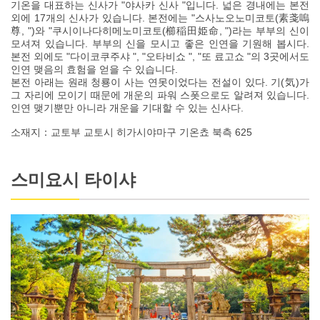
기온을 대표하는 신사가 "야사카 신사 "입니다. 넓은 경내에는 본전
외에 17개의 신사가 있습니다. 본전에는 "스사노오노미코토(素戔嗚
尊, ")와 "쿠시이나다히메노미코토(櫛稲田姫命, ")라는 부부의 신이
모셔져 있습니다. 부부의 신을 모시고 좋은 인연을 기원해 봅시다.
본전 외에도 "다이코쿠주샤 ", "오타비쇼 ", "또 료고쇼 "의 3곳에서도
인연 맺음의 효험을 얻을 수 있습니다.
본전 아래는 원래 청룡이 사는 연못이었다는 전설이 있다. 기(気)가
그 자리에 모이기 때문에 개운의 파워 스폿으로도 알려져 있습니다.
인연 맺기뿐만 아니라 개운을 기대할 수 있는 신사다.
소재지：교토부 교토시 히가시야마구 기온쵸 북측 625
스미요시 타이샤