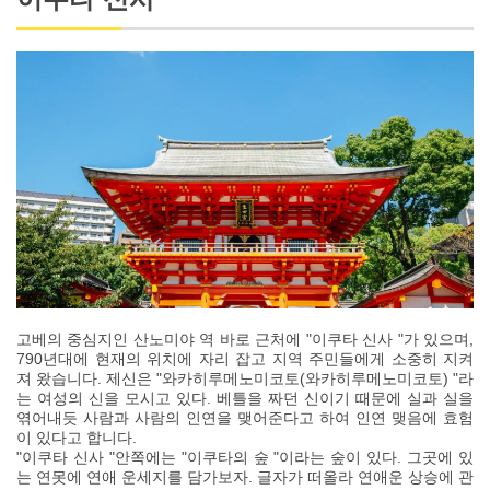
고베의 중심지인 산노미야 역 바로 근처에 "이쿠타 신사 "가 있으며,
790년대에 현재의 위치에 자리 잡고 지역 주민들에게 소중히 지켜
져 왔습니다. 제신은 "와카히루메노미코토(와카히루메노미코토) "라
는 여성의 신을 모시고 있다. 베틀을 짜던 신이기 때문에 실과 실을
엮어내듯 사람과 사람의 인연을 맺어준다고 하여 인연 맺음에 효험
이 있다고 합니다.
"이쿠타 신사 "안쪽에는 "이쿠타의 숲 "이라는 숲이 있다. 그곳에 있
는 연못에 연애 운세지를 담가보자. 글자가 떠올라 연애운 상승에 관