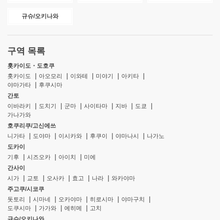
규슈/오키나와
구역 목록
홋카이도・도호쿠
홋카이도
아오모리
이와테
미야기
아키타
야마가타
후쿠시마
간토
이바라키
도치기
군마
사이타마
지바
도쿄
가나가와
호쿠리쿠/고신에쓰
니가타
도야마
이시카와
후쿠이
야마나시
나가노
도카이
기후
시즈오카
아이치
미에
간사이
시가
교토
오사카
효고
나라
와카야마
주고쿠/시코쿠
돗토리
시마네
오카야마
히로시마
야마구치
도쿠시마
가가와
에히메
고치
규슈/오키나와