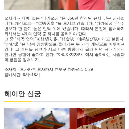
오사카 시내에 있는 "다카쓰궁 "은 866년 창건된 유서 깊은 신사입
니다. 제신으로는 "仁徳天皇 "을 모시고 있습니다. "다카쓰궁 "은 주
변보다 한 단계 높은 언덕 위에 있습니다. 따라서 본전에 참배하기
위해서는 4개의 언덕 중 하나를 올라가야 한다.
그 중 "서쪽 언덕 "이縁切り坂, "相合坂 "이縁結び坂이라고 불린다.
"상합坂 "은 남북 양방향으로 올라가는 두 개의 계단으로 이루어져
있다. 그 계단을 남녀가 서로 다른 방향에서 올라 언덕 꼭대기에서
만나면 궁합이 좋다고 한다. "아리아지자카 "에서 좋아하는 사람과
의 궁합을 점쳐보자.
소재지 : 오사카부 오사카시 츄오구 다카쓰 1-1-29
참배시간: 6시~18시
헤이안 신궁