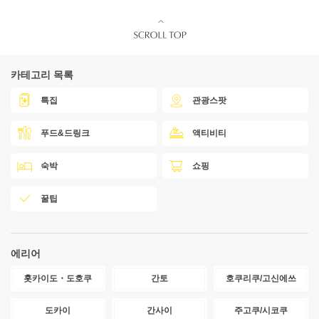
카테고리 목록
특집
관광스팟
푸드&드링크
액티비티
숙박
쇼핑
꿀팁
에리어
홋카이도・도호쿠
간토
호쿠리쿠/고신에쓰
도카이
간사이
주고쿠/시코쿠