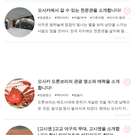
지구 특정 복합 관광시설 구역 정비에 관한 계획 "이 국토
교통성의 인가를 받았습니다. 오사카부 및 오사카시는 간
오사카에서 갈 수 있는 천문관을 소개합니다!
사이 지역의 지속적인 경제 성장의 엔진이 될 세계 최고 수
관광명소
액티비티
커플/부부
가족여행
아이와 함께
DEEPLOG란
준의 성장형 IR을 실현하고, 관광산업의 기간산업화를 통
비오는 날
어두운 밤하늘에 점점이 빛나는 별을 보며 낭만을 느끼는
해 오사카 경제의 성장을 목표로 하고 있습니다. 그러나 카
개인 정보보호
사람도 많을 것이다. 전국 각지에는 천문관을 설치해 돔으
지노, 복합리조트는 아직 일본에는 존재하지 않기 때문에
로 밤하늘을 재현하는 시설이 많이 있다. 오사카부에서는 4
2024-12-17
문의
구체적인 이미지를 만드는 것은 쉽지 않은 것 같습니다. 본
개의 시설에서 천문관을 즐길 수 있다.
기사에서는 세계의 카지노, 통합형 리조트를 예로 들어 신
회사개요
설되는 시설을 상상해 보기로 했습니다.
여행작가 모집
오사카 도톤보리의 관광 명소와 매력을 소개
합니다!
관광명소
액티비티
밤놀이
도톤보리는 에도시대에 운하가 개설된 것을 계기로 남북으
로 극장, 음식점 등이 들어서게 되었다. 현재는 오사카 미나
미의 중심지로서 연일 많은 사람들로 붐빈다. 이번 기사에
2024-05-30
서는 도톤보리를 대표하는 관광 명소 12곳을 소개합니다.
[고시엔 ]고교 야구의 무대, 고시엔을 소개합