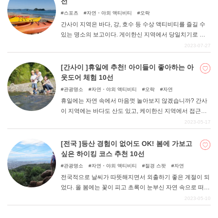
선
스포츠
자연・야외 액티비티
오락
간사이 지역은 바다, 강, 호수 등 수상 액티비티를 즐길 수
있는 명소의 보고이다. 게이한신 지역에서 당일치기로 갈
수 있는 거리에서 물놀이를 즐길 수 있다. 간사이에서 여름
2023-07-27
의 대자연을 만끽할 수 있는 수상 액티비티 10곳을 소개한
다. 여름휴가 나들이는 이것으로 결정하세요.
[간사이 ]휴일에 추천! 아이들이 좋아하는 아
웃도어 체험 10선
관광명소
자연・야외 액티비티
오락
자연
휴일에는 자연 속에서 마음껏 놀아보지 않겠습니까? 간사
이 지역에는 바다도 산도 있고, 케이한신 지역에서 접근성
이 뛰어난 아웃도어 필드가 많이 있습니다. 당일치기로 즐
2023-05-17
길 수도 있고, 여행의 한 가지 활동으로 포함시킬 수도 있
다. 가족과 함께 즐길 수 있는 아웃도어 체험 10곳을 소개한
[전국 ]등산 경험이 없어도 OK! 봄에 가보고
다.
싶은 하이킹 코스 추천 10선
관광명소
자연・야외 액티비티
절경 스팟
자연
전국적으로 날씨가 따뜻해지면서 외출하기 좋은 계절이 되
었다. 올 봄에는 꽃이 피고 초록이 눈부신 자연 속으로 떠나
보는 것은 어떨까. 1~2시간이면 산책할 수 있는 코스와 로
2023-05-10
프웨이를 타고 부담 없이 대자연을 느낄 수 있는 산이 많이