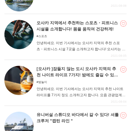
2021-08-06
오사카 지역에서 추천하는 스포츠・피트니스
시설을 소개합니다! 몸을 움직여 건강하게!
스포츠
안녕하세요. 이번 기사에서는 오사카 지역의 추천 스포
츠・피트니스 시설 7곳을 소개하고자 합니다! 오사카는 도
시인 만큼 대규모 시설이나 헬스장, 피트니스 시설도 매우
2021-08-05
많습니다. 또한 최근에는 사람들의 건강에 대한 관심이 높
아지면서 부담 없이 운동할 수 있는 시설의 존재감이 점점
[오사카 ]잠들지 않는 도시 오사카 지역의 추
커지고 있습니다. 도심에 살다 보면 외부에서 운동을 하는
천 나이트 라이프 7가지! 밤에도 즐길 수 있
것도 장소적인 측면에서 어려운 경우가 많은데, 스포츠-피
다!
밤놀이
트니스 시설을 이용하면 안심할 수 있겠죠? 이번 기사를 통
안녕하세요. 이번 기사에서는 오사카 지역의 추천 나이트
해 가까운 스포츠-피트니스 시설을 찾아 부담 없이 방문해
라이프를 7가지 정도 소개하고자 합니다. 요즘 관광업계에
보길 바란다.
서는 "나이트 라이프 "라는 단어가 눈에 띄게 많아지고 있습
2021-08-04
니다. 이 단어는 이름 그대로 "밤의 관광 "을 가리키는 말로,
낮의 관광 외에도 밤에 놀고 즐길 수 있는 장소의 수요가 증
유니버설 스튜디오 바다에서 갈 수 있다! 셔틀
가하고 있습니다. 보통 밤에는 밥을 먹거나 호텔에서 잠을
크루저 "캡틴 라인 "
자는 것이 일반적인 밤의 모습이지만, 반대로 관광을 즐기