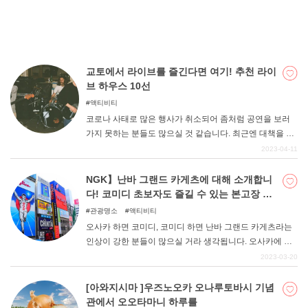
있다. 등산이 처음인 사람도 부담 없이 자연과 가까워질 수
있다. 전국의 봄에 가볼 만한 하이킹 코스 10곳을 소개한다.
교토에서 라이브를 즐긴다면 여기! 추천 라이
브 하우스 10선
액티비티
코로나 사태로 많은 행사가 취소되어 좀처럼 공연을 보러
가지 못하는 분들도 많으실 것 같습니다. 최근엔 대책을 마
련하고 소규모로 개최하는 경우도 늘어나면서 조금씩 라이
2023-04-11
브도 즐길 수 있게 되었다. 그런 가운데 밴드나 라이브를 좋
아하는 분들에게 꼭 가보고 싶은 곳이 바로 교토의 라이브
NGK】난바 그랜드 카게츠에 대해 소개합니
하우스다. 교토라고 하면 관광지의 이미지가 있지만, 여름
다! 코미디 초보자도 즐길 수 있는 본고장 오
에는 야외 페스티벌 '교토 대작전', 겨울에는 '포르노 초특급'
사카의 코미디!
관광명소
액티비티
등의 개최지로 라이브 공연을 좋아하는 사람들에게 인기
오사카 하면 코미디, 코미디 하면 난바 그랜드 카게츠라는
있는 곳이기도 하다. 그래서 이번 기사에서는 그런 라이브
인상이 강한 분들이 많으실 거라 생각됩니다. 오사카에 왔
를 좋아하는 분들에게 추천하는 '교토의 라이브 하우스'를
으니 본고장에서 코미디 무대를 보고 싶다, 그런 분들에게
2023-03-20
정리해 보았으니 꼭 참고해 보시기 바랍니다.
추천하는 것은 역시 난바 그랜드 카게츠에서 코미디를 감
상하는 것이다. 만담, 콩트, 요시모토 신희극과 코미디가 응
[아와지시마 ]우즈노오카 오나루토바시 기념
축된 즐거운 공간에서 웃으며 좋은 추억을 만들 수 있다. 오
관에서 오오타마니 하루를