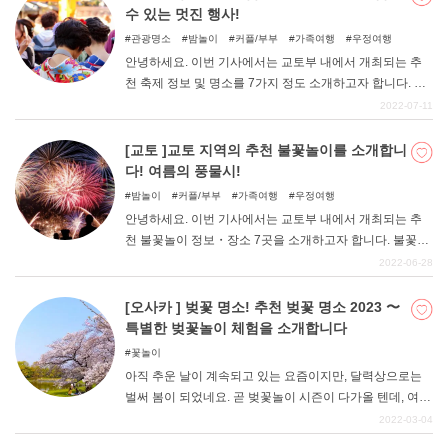
으로 이끈 일화 등은 책이나 TV에서도 많이 다뤄지고 있다.
수 있는 멋진 행사!
왕도 영화 팬부터 유행에 민감한 젊은 층까지 모두가 즐길
관광명소
밤놀이
커플/부부
가족여행
우정여행
수 있는 엔터테인먼트가 가득한 공간에서 반짝반짝 빛나는
안녕하세요. 이번 기사에서는 교토부 내에서 개최되는 추
멋진 추억을 만들어 보세요. 이번 기사에서는 그런 유니버
천 축제 정보 및 명소를 7가지 정도 소개하고자 합니다. 교
설 스튜디오 재팬의 볼거리와 주목해야 할 명소를 소개합
토부는 일본 문화를 계승하는 최전선의 지역이라 할 수 있
2022-07-11
니다.
는 만큼, 다양한 마음을 담은 축제가 일년 내내 개최됩니다.
그런 축제에 대한 정보를 알아두면 관광객들도 즐길 수 있
[교토 ]교토 지역의 추천 불꽃놀이를 소개합니
을 것이다. 단순히 즐기는 것뿐만 아니라 교토의 전통과 일
다! 여름의 풍물시!
본의 자랑스러운 문화를 접할 수 있고, 정취 있는 관광을 할
밤놀이
커플/부부
가족여행
우정여행
수 있습니다. 계절별 축제를 소개하니, 자신의 방문 시기에
안녕하세요. 이번 기사에서는 교토부 내에서 개최되는 추
맞춰 여행 일정을 고려해 보시기 바랍니다.
천 불꽃놀이 정보・장소 7곳을 소개하고자 합니다. 불꽃놀
이라고 하면 역시 여름의 풍물시라고 할 수 있는데, 교토에
2022-06-28
서는 오래전부터 전통과 역사가 깃든 재미있는 불꽃놀이가
열리고 있습니다. 일본의 풍류를 느끼고 싶은 분들에게는
[오사카 ] 벚꽃 명소! 추천 벚꽃 명소 2023 〜
잊을 수 없는 행사로 자리 잡고 있습니다. 여름에 교토를 방
특별한 벚꽃놀이 체험을 소개합니다
문할 가능성이 있는 분들은 꼭 체크해 보시기 바랍니다. 참
꽃놀이
고로 요즘은 코로나 사태의 영향으로 교토부에서는 개최를
아직 추운 날이 계속되고 있는 요즘이지만, 달력상으로는
보류하는 경우도 많다. 자세한 내용은 공식 사이트도 참고
벌써 봄이 되었네요. 곧 벚꽃놀이 시즌이 다가올 텐데, 여러
해 주시기 바랍니다.
분은 어디로 벚꽃을 보러 갈지 이미 결정하셨나요? 사실 오
2022-03-04
사카에는 만개한 벚꽃을 볼 수 있는 벚꽃 명소가 많이 있습