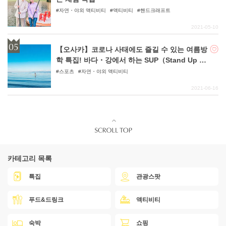
자연・야외 액티비티
액티비티
핸드크래프트
2021-05-10
【오사카】코로나 사태에도 즐길 수 있는 여름방
학 특집! 바다・강에서 하는 SUP（Stand Up Pa
ddle）체험, SUP 요가 체험
스포츠
자연・야외 액티비티
2021-06-16
카테고리 목록
특집
관광스팟
푸드&드링크
액티비티
숙박
쇼핑