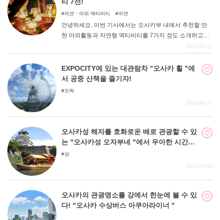
티 7선!
자연・야외 액티비티
자연
안녕하세요. 이번 기사에서는 오사카부 내에서 추천할 만
한 야외활동과 자연형 액티비티를 7가지 정도 소개하고자
합니다. 오사카는 도시의 이미지가 강해 자연을 만끽하며
2021-08-10
놀 수 있는 장소가 적다고 생각하시는 분들도 많겠지만, 도
심에서 조금만 벗어나면 풍부한 자연을 만날 수 있습니다.
EXPOCITY에 있는 대관람차 "오사카 휠 "에
아이들과 함께 야외에서 놀거나 친구들끼리 자유로운 공간
서 공중 산책을 즐기자!
에서 놀기에도 좋습니다. 일상의 피로를 풀기 위해 꼭 자연
오락
속에서 여가를 보내시길 바랍니다.
2021-08-10
오사카성 해자를 호화로운 배로 관광할 수 있
는 "오사카성 오자부네 "에서 우아한 시간을
보낼 수 있다.
성
2021-08-06
오사카의 관광명소를 강에서 한눈에 볼 수 있
다! "오사카 수상버스 아쿠아라이너 "