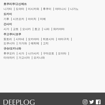
호쿠리쿠/고신에쓰
니가타
도야마
이시카와
후쿠이
야마나시
나가노
도카이
기후
시즈오카
아이치
미에
간사이
시가
교토
오사카
효고
나라
와카야마
주고쿠/시코쿠
돗토리
시마네
오카야마
히로시마
야마구치
도쿠시마
가가와
에히메
고치
규슈/오키나와
후쿠오카
사가
나가사키
구마모토
오이타
미야자키
가고시마
오키나와