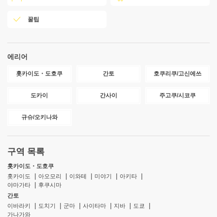
꿀팁
에리어
홋카이도・도호쿠
간토
호쿠리쿠/고신에쓰
도카이
간사이
주고쿠/시코쿠
규슈/오키나와
구역 목록
홋카이도・도호쿠
홋카이도
아오모리
이와테
미야기
아키타
야마가타
후쿠시마
간토
이바라키
도치기
군마
사이타마
지바
도쿄
가나가와