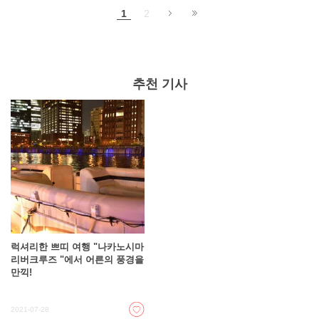
1
2
추천 기사
럭셔리한 쁘띠 여행 "나카노시마
리버크루즈 "에서 어른의 풍경을
만끽!
2021-07-28