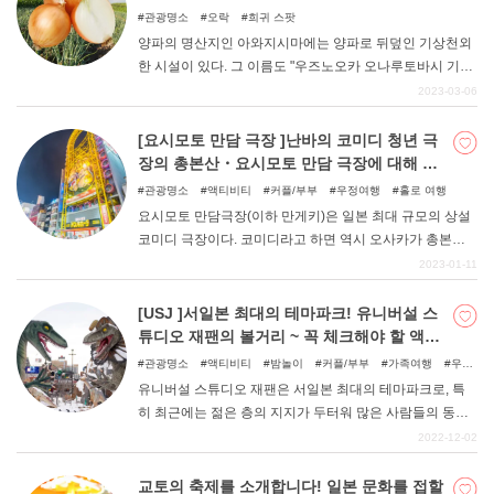
사카에 오시면 꼭 한번 가보셨으면 하는 곳입니다.
관광명소
오락
희귀 스팟
양파의 명산지인 아와지시마에는 양파로 뒤덮인 기상천외
한 시설이 있다. 그 이름도 "우즈노오카 오나루토바시 기념
관 ". 이번 기사에서는 오타마게 포인트가 가득한 고천 시
2023-03-06
설, 우즈노오카 오나루토바시 기념관의 매력을 충분히 전
해드리겠습니다.
[요시모토 만담 극장 ]난바의 코미디 청년 극
장의 총본산・요시모토 만담 극장에 대해 소
개합니다! 신선한 웃음을 보고 싶을 때는 여기
관광명소
액티비티
커플/부부
우정여행
홀로 여행
로!
요시모토 만담극장(이하 만게키)은 일본 최대 규모의 상설
코미디 극장이다. 코미디라고 하면 역시 오사카가 총본산
이지만, 그 한가운데 있는 난바 지역에서 핫하고 트렌디한
2023-01-11
코미디를 즐길 수 있는 곳이 바로 이곳이다. 인기 있는 인기
인과 주목받는 신예들이 번갈아 가며 출연하는 꿈의 개그
[USJ ]서일본 최대의 테마파크! 유니버설 스
무대, 개그 붐이 일고 있는 요즘 꼭 한 번 가보셨으면 합니
튜디오 재팬의 볼거리 ~ 꼭 체크해야 할 액티
다.
비티 ~.
관광명소
액티비티
밤놀이
커플/부부
가족여행
우정
여행
유니버설 스튜디오 재팬은 서일본 최대의 테마파크로, 특
히 최근에는 젊은 층의 지지가 두터워 많은 사람들의 동경
의 대상이 되고 있는 시설이다. 할리우드 영화 세계를 테마
2022-12-02
로 하면서도 일본 애니메이션과의 콜라보레이션을 욕심내
서 진행한 점이 특히 주목을 받고 있으며, 경영을 V자 회복
교토의 축제를 소개합니다! 일본 문화를 접할