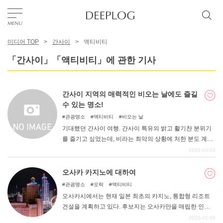
미디어 TOP
간사이
액티비티
좋아요
「간사이」「액티비티」에 관한 기사
TOP
간사이 지역의 매력적인 비오는 날에도 즐길
수 있는 명소!
에리어
관광명소
액티비티
비오는 날
기대했던 간사이 여행. 간사이 특유의 밝고 활기찬 분위기
를 즐기고 싶었는데, 비라는 최악의 상황에 처한 분도 계시
카테고리
지 않을까요? 생각했던 여행지에서 충분히 즐길 수 없어 비
2026-04-03
가 와도 즐길 수 있는 장소로 변경하고 싶다고 생각하신 분
은 이 글을 읽어보시기 바랍니다. 비가 와도 좋았던 곳을 소
오사카 카지노에 대하여
한국어
개합니다.
관광명소
오락
액티비티
USD
오사카시에서는 현재 일본 최초의 카지노, 통합형 리조트
건설을 계획하고 있다. 후보지는 오사카만을 매립한 인공
섬인 유메즈 지구이며, 2023년 4월 14일, "오사카 유메즈
2025-01-09