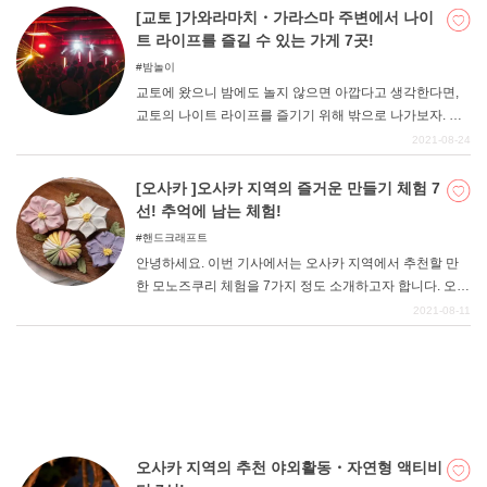
니다. 이번에는 그 중에서도 특히 추천하고 싶은 벚꽃 명소
[교토 ]가와라마치・가라스마 주변에서 나이
와 그 근처에서 체험할 수 있는 특별한 벚꽃놀이 체험을 소
트 라이프를 즐길 수 있는 가게 7곳!
개합니다. 지금까지와는 조금 다른 벚꽃놀이를 즐기고 싶
밤놀이
은 분들에게 추천합니다!
교토에 왔으니 밤에도 놀지 않으면 아깝다고 생각한다면,
교토의 나이트 라이프를 즐기기 위해 밖으로 나가보자. 이
번 기사에서는 가와라마치・가라스마 주변에서 나이트 라
2021-08-24
이프를 즐길 수 있는 가게를 소개합니다. 어느 가게도 접근
성이 좋아서 바로 갈 수 있도록 되어 있습니다. 마시고, 먹
[오사카 ]오사카 지역의 즐거운 만들기 체험 7
고, 노래하고, 춤추며 교토의 밤을 즐겨보자.
선! 추억에 남는 체험!
핸드크래프트
안녕하세요. 이번 기사에서는 오사카 지역에서 추천할 만
한 모노즈쿠리 체험을 7가지 정도 소개하고자 합니다. 오사
카부 내에는 "'모노즈쿠리의 도시 "'라고 불리는 지역이 있
2021-08-11
을 정도로 다양한 모노즈쿠리 체험이 활발하게 이루어지고
있는 지역입니다. 공장식 제조업도 물론 활발하지만, 즐기
면서 귀중한 체험을 할 수 있는 공예품 제작도 다양합니다.
소중한 추억을 만들거나 자녀의 학습에도 효과적이기 때문
에 다양한 연령층이 꼭 한번 방문해 보셨으면 합니다.
오사카 지역의 추천 야외활동・자연형 액티비