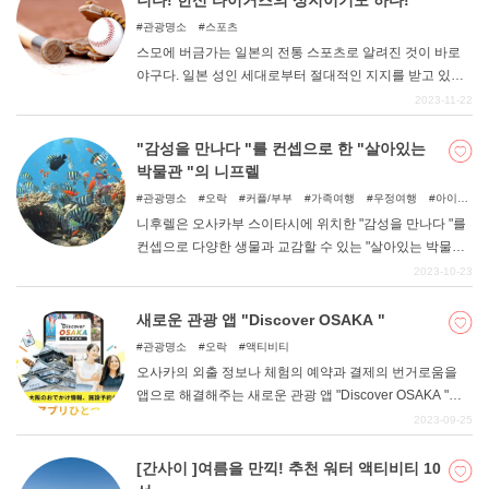
니다! 한신 타이거즈의 성지이기도 하다!
관광명소
스포츠
스모에 버금가는 일본의 전통 스포츠로 알려진 것이 바로
야구다. 일본 성인 세대로부터 절대적인 지지를 받고 있는
종목으로, 현재도 성인 세대의 공통 언어로 기능하고 있는
2023-11-22
것이 바로 야구다. 그런 야구 구장으로 가장 유명하고 권위
있는 곳이 바로 고시엔 구장이라고 해도 과언이 아니다. 매
"감성을 만나다 "를 컨셉으로 한 "살아있는
년 여름 고교 야구 전국대회가 열리는 장소이기도 하고, 일
박물관 "의 니프렐
본 최고의 인기 구단인 한신 타이거즈의 본거지이기도 해
관광명소
오락
커플/부부
가족여행
우정여행
아이와
많은 사람들이 찾는 구장이기도 하다. 야구를 좋아하는 사
함께
비오는 날
니후렐은 오사카부 스이타시에 위치한 "감성을 만나다 "를
람부터 야구에 관심이 없는 사람까지 모두가 즐길 수 있는
컨셉으로 다양한 생물과 교감할 수 있는 "살아있는 박물관
멋진 구장에서 특별한 시간을 보내세요.
"입니다. 수족관, 동물원, 미술관의 틀을 초월한 새로운 감
2023-10-23
각의 체험형 박물관이다. 이번 기사에서는 니프렐의 매력
을 소개하고자 한다.
새로운 관광 앱 "Discover OSAKA "
관광명소
오락
액티비티
오사카의 외출 정보나 체험의 예약과 결제의 번거로움을
앱으로 해결해주는 새로운 관광 앱 "Discover OSAKA "일
본 최초의 애니메이션 캐릭터가 활약하는 체험도 즐길 수
2023-09-25
있다!
[간사이 ]여름을 만끽! 추천 워터 액티비티 10