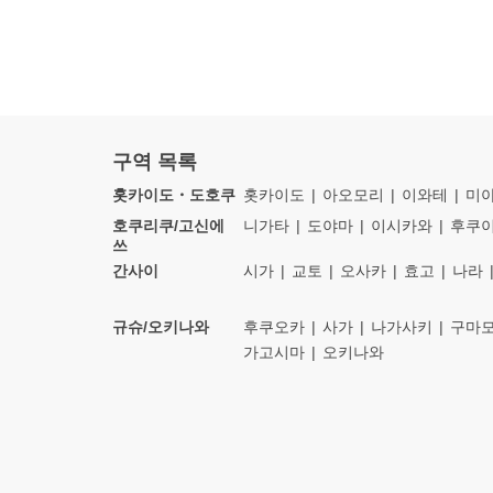
구역 목록
홋카이도・도호쿠
홋카이도
아오모리
이와테
미
호쿠리쿠/고신에
니가타
도야마
이시카와
후쿠
쓰
간사이
시가
교토
오사카
효고
나라
규슈/오키나와
후쿠오카
사가
나가사키
구마
가고시마
오키나와