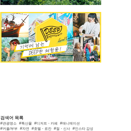
검색어 목록
관광명소
특산물
디저트・카페
애니메이션
커플/부부
자연
호텔・료칸
절・신사
인스타 감성