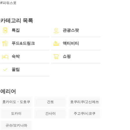
파워스폿
카테고리 목록
특집
관광스팟
푸드&드링크
액티비티
숙박
쇼핑
꿀팁
에리어
홋카이도・도호쿠
간토
호쿠리쿠/고신에쓰
도카이
간사이
주고쿠/시코쿠
규슈/오키나와