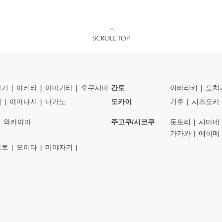
야기
아키타
야마가타
후쿠시마
간토
이바라키
도치
이
야마나시
나가노
도카이
기후
시즈오카
와카야마
주고쿠/시코쿠
돗토리
시마네
가가와
에히메
모토
오이타
미야자키