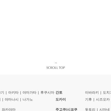
야기
아키타
야마가타
후쿠시마
간토
이바라키
도치
이
야마나시
나가노
도카이
기후
시즈오카
와카야마
주고쿠/시코쿠
돗토리
시마네