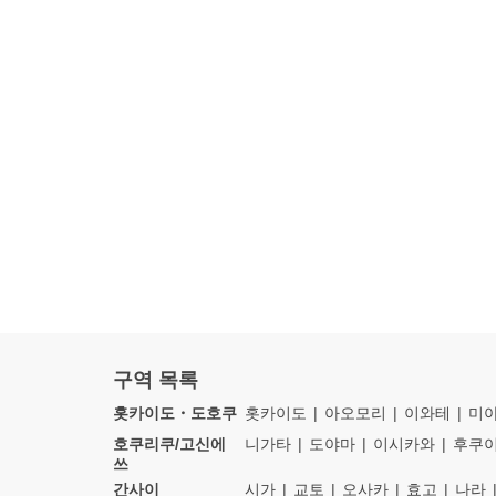
구역 목록
홋카이도・도호쿠
홋카이도
아오모리
이와테
미
호쿠리쿠/고신에
니가타
도야마
이시카와
후쿠
쓰
간사이
시가
교토
오사카
효고
나라