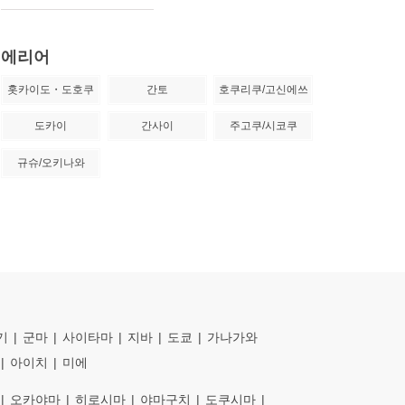
에리어
홋카이도・도호쿠
간토
호쿠리쿠/고신에쓰
도카이
간사이
주고쿠/시코쿠
규슈/오키나와
기
군마
사이타마
지바
도쿄
가나가와
아이치
미에
오카야마
히로시마
야마구치
도쿠시마