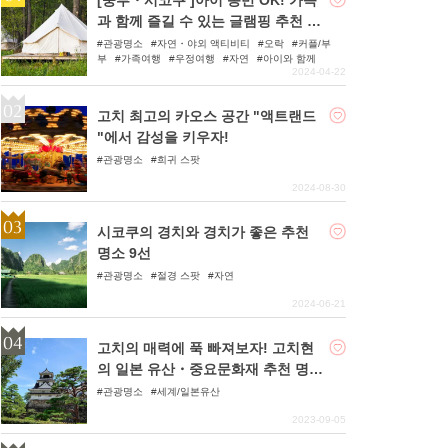
과 함께 즐길 수 있는 글램핑 추천 10
선
관광명소
자연・야외 액티비티
오락
커플/부
부
가족여행
우정여행
자연
아이와 함께
2024-04-22
고치 최고의 카오스 공간 "액트랜드
"에서 감성을 키우자!
관광명소
희귀 스팟
2024-08-30
시코쿠의 경치와 경치가 좋은 추천
명소 9선
관광명소
절경 스팟
자연
2024-06-21
고치의 매력에 푹 빠져보자! 고치현
의 일본 유산・중요문화재 추천 명소
7곳
관광명소
세계/일본유산
2023-09-05