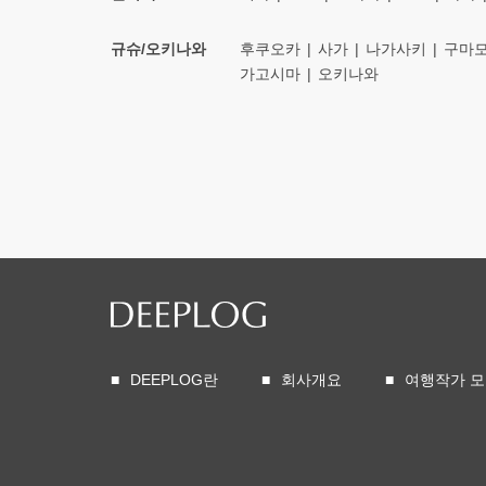
규슈/오키나와
후쿠오카
사가
나가사키
구마
가고시마
오키나와
DEEPLOG란
회사개요
여행작가 