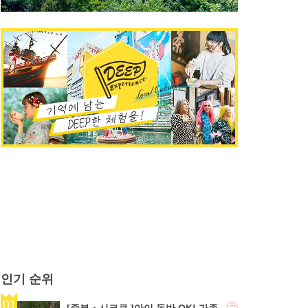
인기 순위
[중부・시코쿠 ]아이 동반 OK! 가족