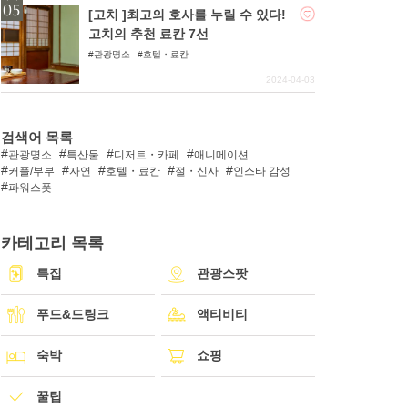
[고치 ]최고의 호사를 누릴 수 있다!
고치의 추천 료칸 7선
관광명소
호텔・료칸
2024-04-03
검색어 목록
관광명소
특산물
디저트・카페
애니메이션
커플/부부
자연
호텔・료칸
절・신사
인스타 감성
파워스폿
카테고리 목록
특집
관광스팟
푸드&드링크
액티비티
숙박
쇼핑
꿀팁