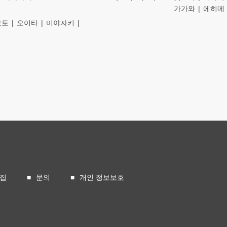
가가와
에히메
모토
오이타
미야자키
모집
문의
개인 정보보호