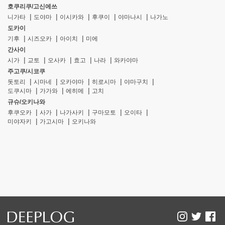
호쿠리쿠/고신에쓰
니가타
도야마
이시카와
후쿠이
야마나시
나가노
도카이
기후
시즈오카
아이치
미에
간사이
시가
교토
오사카
효고
나라
와카야마
주고쿠/시코쿠
돗토리
시마네
오카야마
히로시마
야마구치
도쿠시마
가가와
에히메
고치
규슈/오키나와
후쿠오카
사가
나가사키
구마모토
오이타
미야자키
가고시마
오키나와