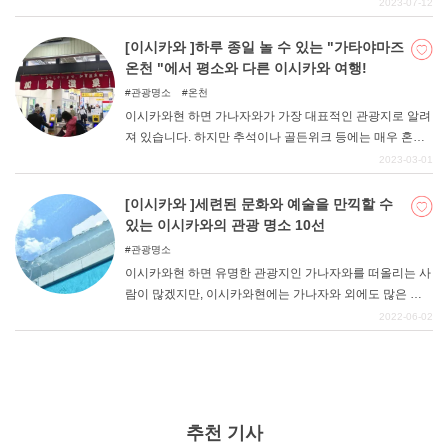
차야가이 등 일본인뿐만 아니라 외국인 관광객들에게도 큰
2023-07-12
인기를 끌고 있는 유명 관광지가 많이 있다. 이번 기사에서
는 가나자와의 인기 관광지를 소개하고자 한다. 가나자와
[이시카와 ]하루 종일 놀 수 있는 "가타야마즈
는 교통이 편리하고 신칸센으로 접근성이 뛰어나기 때문에
온천 "에서 평소와 다른 이시카와 여행!
처음 혼자 여행하는 사람에게도 추천할 만한 곳이다. SNS
관광명소
온천
에서 찍기 좋은 명소도 많아서 카메라를 놓을 수 없습니다!
이시카와현 하면 가나자와가 가장 대표적인 관광지로 알려
첫 혼자 여행지로 가나자와를 선택해 보는 것은 어떨까요?
져 있습니다. 하지만 추석이나 골든위크 등에는 매우 혼잡
하여 "너무 혼잡하여 여유롭게 ...... "즐길 수 없었다는 분들
2023-03-01
도 있을 것이다. 그래서 이번에는 이시카와현의 숨은 온천
명소 "가타야마즈 온천 "을 소개합니다. 온천뿐만 아니라 인
[이시카와 ]세련된 문화와 예술을 만끽할 수
스타그램에 올리기 좋은 명소와 체험 명소가 즐비한 가타
있는 이시카와의 관광 명소 10선
야마즈 온천에 가면 혼잡을 피해 평소와는 다른 이시카와
관광명소
여행을 즐길 수 있을 것이다!
이시카와현 하면 유명한 관광지인 가나자와를 떠올리는 사
람이 많겠지만, 이시카와현에는 가나자와 외에도 많은 관
광 명소가 있다. 이번에는 가나자와뿐만 아니라 이시카와
2022-06-02
현 전역에서 발견한 세련된 문화와 예술을 맛볼 수 있는 명
소를 소개합니다. 가나자와에는 역사적인 건물이 많이 남
아 있고, 노토반도 인근에는 일본해를 느끼며 대자연을 만
끽할 수 있는 곳도 있다. 예술부터 자연까지 폭넓게 즐길 수
있는 이시카와현에서 이번에는 문화와 예술에 주목해 보았
추천 기사
다. 나도 모르게 사진을 많이 찍고 싶어지는 포토제닉한 장