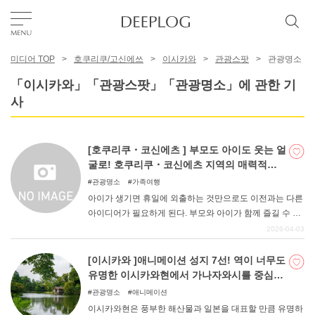
미디어 TOP
호쿠리쿠/고신에쓰
이시카와
관광스팟
관광명소
좋아요
「이시카와」「관광스팟」「관광명소」에 관한 기
사
TOP
[호쿠리쿠・코신에츠 ] 부모도 아이도 웃는 얼
에리어
굴로! 호쿠리쿠・코신에츠 지역의 매력적인
나들이 명소 6선
관광명소
가족여행
아이가 생기면 휴일에 외출하는 것만으로도 이전과는 다른
카테고리
아이디어가 필요하게 된다. 부모와 아이가 함께 즐길 수 있
는 곳을 잘 선택하지 못하면 "부모만 즐겁고 아이는 왠지 지
2026-04-03
루해 보이는 "상황이 벌어질 수 있다. 그렇다고 부모도 즐길
한국어
수 있는 장소가 아니라면, 소중한 휴일이 피로감과 함께 끝
[이시카와 ]애니메이션 성지 7선! 역이 너무도
USD
나버릴 수도 있다. 그런 일이 없도록 이번에는 부모와 아이
유명한 이시카와현에서 가나자와시를 중심으
가 함께 즐길 수 있는 나들이 장소 6곳을 선정해 보았다.
로 한 성지순례!
관광명소
애니메이션
이시카와현은 풍부한 해산물과 일본을 대표할 만큼 유명하