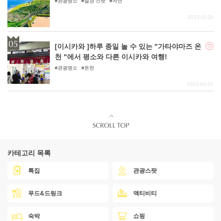
관광명소
절경 스팟
자연
2023-11-20
[이시카와 ]하루 종일 놀 수 있는 "가타야마즈 온
천 "에서 평소와 다른 이시카와 여행!
관광명소
온천
2023-03-01
카테고리 목록
특집
관광스팟
푸드&드링크
액티비티
숙박
쇼핑