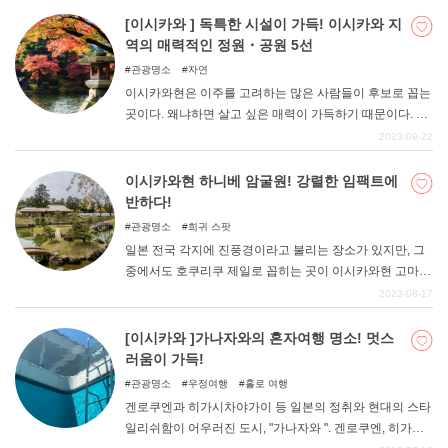
는 명소와 자연과 시골의 정겨움을 느낄 수 있는 장소가 많
[이시카와 ] 독특한 시설이 가득! 이시카와 지
이 있다. 이번 기사에서는 와지마 아침시장과 와지마누리
역의 매력적인 정원・공원 5선
는 물론, 차로 조금만 가면 도착하는 와쿠라를 중심으로 드
관광명소
자연
라이브 여행의 추천 명소를 소개한다. 잘 알려지지 않은 관
이시카와현은 이주를 고려하는 많은 사람들이 후보로 꼽는
광지이기에 조금 더 틈새시장을 찾아 만족스러운 리프레쉬
곳이다. 왜냐하면 살고 싶은 매력이 가득하기 때문이다. 원
여행을 즐겨보시기 바랍니다.
래 일본해변 지역의 다양한 식문화가 있는 등 특징이 있고,
2023-09-22
최근 신칸센이 개통되어 수도권과의 왕래가 쉬워졌다는 점
도 꼽을 수 있다. 그런 이시카와 지역에는 가끔씩 가보고 싶
이시카와현 하니베 암굴원! 강렬한 임팩트에
어지는 정원과 공원도 많이 조성되어 있다. 이번에는 특히
반하다!
추천할 만한 5곳을 소개한다.
관광명소
희귀 스팟
일본 전국 각지에 진풍경이라고 불리는 장소가 있지만, 그
중에서도 호쿠리쿠 제일로 꼽히는 곳이 이시카와현 고마쓰
시에 있는 하니베 암굴원(花邊岩窟院)이다. 이번 기사에서
2023-08-17
는 부처님의 세계와 지옥을 동시에 볼 수 있다고 화제가 된
카오스 시설, 하니베 암굴원에 대해 소개한다.
[이시카와 ]가나자와의 혼자여행 명소! 멋스
러움이 가득!
관광명소
우정여행
홀로 여행
겐로쿠엔과 히가시차야가이 등 일본의 정취와 현대의 스타
일리쉬함이 어우러진 도시, "가나자와 ". 겐로쿠엔, 히가시