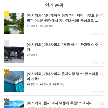
인기 순위
[이시카와 ]애니메이션 성지 7선! 역이 너무도 유
명한 이시카와현에서 가나자와시를 중심으로 한
성지순례!
관광명소
애니메이션
2024-06-25
[이시카와 ]가나자와의 "조금 아는" 관광명소 추
천
관광명소
2024-02-27
[이시카와 ]가나자와의 혼자여행 명소! 멋스러움
이 가득!
관광명소
우정여행
홀로 여행
2023-07-11
[이시카와 ]틈새 여자 여행에 추천! 〜와지마