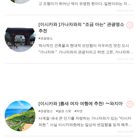
고 조형미가 뛰어난 역이 유명한 현이다. 일본이라는 지역
적 특성과 관광 명소의 배치로 인해 외국인들의 지지도 두
2024-06-25
터워 다양한 인종으로 붐비는 곳이 바로 이시카와현이다.
DEEPLOG란
그런 지역이면서도 애니메이션의 성지 순례지화도 두드러
[이시카와 ]가나자와의 "조금 아는" 관광명소
져 팬들의 순례가 끊이지 않고 있다. 꼭 한번 방문해보시기
추천
개인 정보보호
바랍니다.
관광명소
문의
역사적인 건축물과 현대적 모던함이 어우러진 멋진 도시
회사개요
"가나자와 ". 가나자와의 관광지라고 하면 고몬, 가나자와
성터, 겐로쿠엔, 21세기 미술관 등을 떠올리는 사람이 많을
2024-02-29
여행작가 모집
것이다. 물론 이 시설들은 모두 훌륭하고 추천할 만하지만,
그 외에도 가나자와에는 멋진 관광 명소가 많이 있다! 이번
기사에서는 그런 "조금은 정통", 왕도라고는 할 수 없는 가
나자와의 관광 명소를 소개하고자 한다. 이 기사를 참고하
여 가나자와 관광을 하면서 평소와는 다른 가나자와의 모
습을 즐겨보시기 바랍니다!
[이시카와 ]틈새 여자 여행에 추천! 〜와지마
관광명소
절경 스팟
자연
사계절 내내 큰 인기를 자랑하는 가나자와가 있는 "이시카
와현 ". 사실 이시카와현에는 일상의 번잡함을 잊게 해주는
대자연을 느낄 수 있는 장소가 있다는 것을 알고 계셨나요?
2023-11-24
노토 반도의 끝자락에는 자연이 빚어내는 절경을 볼 수 있