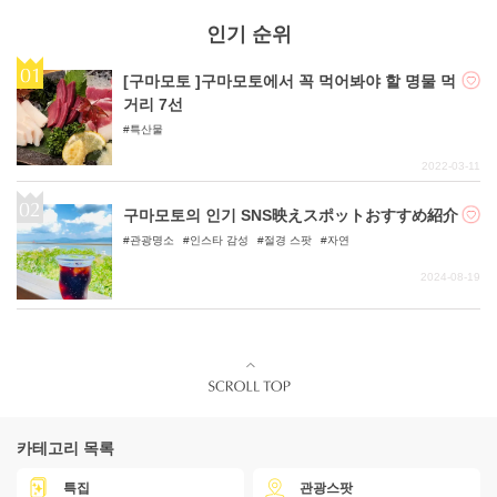
인기 순위
[구마모토 ]구마모토에서 꼭 먹어봐야 할 명물 먹
거리 7선
특산물
2022-03-11
구마모토의 인기 SNS映えスポットおすすめ紹介
관광명소
인스타 감성
절경 스팟
자연
2024-08-19
카테고리 목록
특집
관광스팟