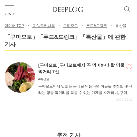
미디어 TOP
규슈/오키나와
구마모토
푸드&드링크
특산물
좋아요
「구마모토」「푸드&드링크」「특산물」에 관한
기사
TOP
[구마모토 ]구마모토에서 꼭 먹어봐야 할 명물
에리어
먹거리 7선
특산물
구마모토에서 맛있는 음식을 먹는다면 이곳을 추천합니다!
카테고리
라는 명물 먹거리를 먹을 수 있는 가게를 소개하니, 구마모
토 관광에 오시면 꼭 구마모토의 맛있는 것을 많이 먹고 돌
2022-03-11
아가시기 바랍니다. 구마모토에서 인기 있는 말고기부터
한국어
디저트까지, 구마모토의 명물 먹거리들을 소개합니다.
USD
추천 기사