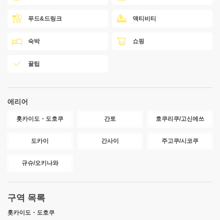
푸드&드링크
액티비티
숙박
쇼핑
꿀팁
에리어
홋카이도・도호쿠
간토
호쿠리쿠/고신에쓰
도카이
간사이
주고쿠/시코쿠
규슈/오키나와
구역 목록
홋카이도・도호쿠