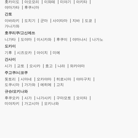
홋카이도
아오모리
이와테
미야기
아키타
야마가타
후쿠시마
간토
이바라키
도치기
군마
사이타마
지바
도쿄
가나가와
호쿠리쿠/고신에쓰
니가타
도야마
이시카와
후쿠이
야마나시
나가노
도카이
기후
시즈오카
아이치
미에
간사이
시가
교토
오사카
효고
나라
와카야마
주고쿠/시코쿠
돗토리
시마네
오카야마
히로시마
야마구치
도쿠시마
가가와
에히메
고치
규슈/오키나와
후쿠오카
사가
나가사키
구마모토
오이타
미야자키
가고시마
오키나와