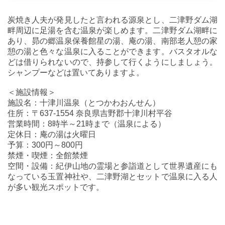
炭焼き人夫が発見したと言われる源泉とし、二津野ダム湖
畔周辺に足湯を含む温泉が楽しめます。二津野ダム湖畔に
あり、昴の郷温泉保養館星の湯、庵の湯、南部老人憩の家
憩の湯と色々な温泉に入ることができます。バスタオルな
どは借りられないので、持参して行くようにしましょう。
シャンプーなどは置いてありますよ。
＜施設情報＞
施設名：十津川温泉（とつかわおんせん）
住所：〒637-1554 奈良県吉野郡十津川村平谷
営業時間：8時半～21時まで（温泉による）
定休日：庵の湯は火曜日
予算：300円～800円
禁煙・喫煙：全館禁煙
空間・設備：紀伊山地の霊場と参詣道として世界遺産にも
なっている玉置神社や、二津野湖とセットで温泉に入る人
が多い観光スポットです。