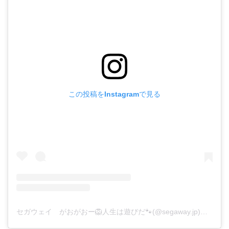
この投稿をInstagramで見る
セガウェイ がおがおー🦁人生は遊びだ🐾(@segaway.jp)がシェアした投稿