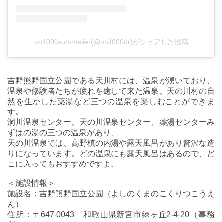
on1000sommelier(@on1000dr)がシェアした投稿
吉野熊野国立公園である天川村には、温泉が湧いており、
温泉や修験者たちが疲れを癒して来た温泉、天の川村の自
然を生かした薬湯など三つの温泉を楽しむことができま
す。
洞川温泉センター、天の川温泉センター、薬湯センターみ
ずはの湯の三つの温泉があり、
天の川温泉では、高野槙の内湯や露天風呂があり贅沢な造
りになっています。どの温泉にも露天風呂はあるので、ど
こに入ってもおすすめですよ。
＜施設情報＞
施設名：吉野熊野国立公園（よしのくまのこくりつこうえ
ん）
住所：〒647-0043 和歌山県新宮市緑ヶ丘2-4-20（事務