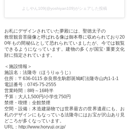
よしやん109(@yoshiyan109)がシェアした投稿
お札にデザインされていた夢殿には、聖徳太子の
救世観音菩薩像と呼ばれる像は御本尊に収められており20
0年もの間秘仏として恐れられていましたが、今では観覧
できるようになっています。建物の多くが国宝･重要文化
財に指定されています。
＜施設情報＞
施設名：法隆寺（ほうりゅうじ）
住所：〒636-0115 奈良県生駒郡斑鳩町法隆寺山内1-1-1
電話番号：0745-75-2555
営業時間：8時～16時半
予算：大人1,500円/小学生750円
禁煙・喫煙：全館禁煙
空間・設備：木造建築物では世界最古の世界遺産にも、お
札のデザインにもなっている法隆寺にはお宝が沢山あり見
どころが多くなっています。
URL：http://www.horyuji.or.jp/