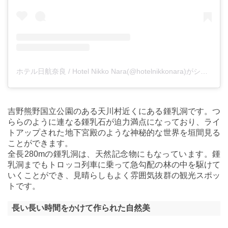
ホテル日航奈良 / Hotel Nikko Nara(@hotelnikkonara)がシェアした投稿
吉野熊野国立公園のある天川村近くにある鍾乳洞です。つ
ららのように連なる鍾乳石が迫力満点になっており、ライ
トアップされた地下宮殿のような神秘的な世界を垣間見る
ことができます。
全長280mの鍾乳洞は、天然記念物にもなっています。鍾
乳洞までもトロッコ列車に乗って急勾配の林の中を駆けて
いくことができ、見晴らしもよく雰囲気抜群の観光スポッ
トです。
長い長い時間をかけて作られた自然美