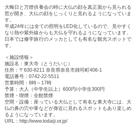
大晦日と万燈供養会の時に大仏の顔を真正面から見られる
窓が開き、大仏の顔をじっくりと見れるようになっていま
す。
平成24年には全ての照明をLED化しているので、見やすく
なり熱や紫外線からも大仏を守れるようになっています。
日本では修学旅行のメッカとしても有名な観光スポットで
す。
＜施設情報＞
施設名：東大寺（とうだいじ）
住所：〒630-8211 奈良県奈良市雑司町406-1
電話番号：0742-22-5511
営業時間：8時～17時
予算：大人（中学生以上）600円/小学生300円
禁煙・喫煙：全館禁煙
空間・設備：座っている大仏として有名な東大寺には、大
仏の鼻の穴や掌などが身近に見れるスポットもあり楽しめ
るようになっています。
URL：http://www.todaiji.or.jp/