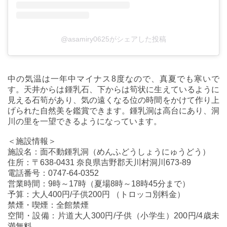
@asamiry0625がシェアした投稿
中の気温は一年中マイナス8度なので、真夏でも寒いで
す。天井からは鍾乳石、下からは筍状に生えているように
見える石筍があり、気の遠くなる位の時間をかけて作り上
げられた自然美を鑑賞できます。鍾乳洞は高台にあり、洞
川の里を一望できるようになっています。
＜施設情報＞
施設名：面不動鍾乳洞（めんふどうしょうにゅうどう）
住所：〒638-0431 奈良県吉野郡天川村洞川673-89
電話番号：0747-64-0352
営業時間：9時～17時（夏場8時～18時45分まで）
予算：大人400円/子供200円 （トロッコ別料金）
禁煙・喫煙：全館禁煙
空間・設備：片道大人300円/子供（小学生）200円/4歳未
満無料