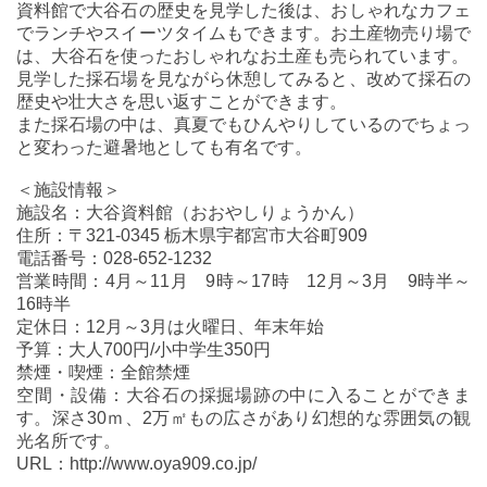
資料館で大谷石の歴史を見学した後は、おしゃれなカフェ
でランチやスイーツタイムもできます。お土産物売り場で
は、大谷石を使ったおしゃれなお土産も売られています。
見学した採石場を見ながら休憩してみると、改めて採石の
歴史や壮大さを思い返すことができます。
また採石場の中は、真夏でもひんやりしているのでちょっ
と変わった避暑地としても有名です。
＜施設情報＞
施設名：大谷資料館（おおやしりょうかん）
住所：〒321-0345 栃木県宇都宮市大谷町909
電話番号：028-652-1232
営業時間：4月～11月 9時～17時 12月～3月 9時半～
16時半
定休日：12月～3月は火曜日、年末年始
予算：大人700円/小中学生350円
禁煙・喫煙：全館禁煙
空間・設備：大谷石の採掘場跡の中に入ることができま
す。深さ30ｍ、2万㎡もの広さがあり幻想的な雰囲気の観
光名所です。
URL：http://www.oya909.co.jp/