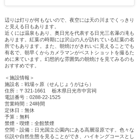
辺りは灯りが何もないので、夜空には天の川までくっきり
と見える日もあります。
近くには温泉もあり、奥日光を代表する日光三名瀑の滝も
あります。紅葉の時期には沢山の人が訪れている紅葉の名
所でもあります。また、朝焼けがきれいに見えることでも
有名で、朝早くからカメラマンがベストショットを撮るた
めに来ています。幻想的な雰囲気の朝焼けを見てみるのも
おすすめです。
＜施設情報＞
施設名：戦場ヶ原（せんじょうがはら）
住所：〒321-1661 栃木県日光市中宮祠
電話番号：0288-22-1525
営業時間：24時間
定休日：無休
予算：無料
禁煙・喫煙：全館禁煙
空間・設備：日光国立公園内にある高層湿原です。色々な
伝説や自然生態を見ることができ、ハイキングコースとし