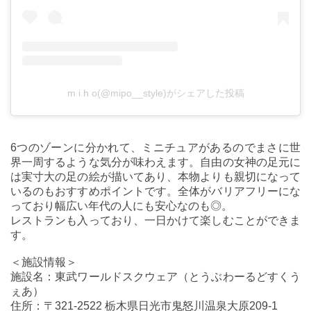
m i h o(@mipo__style)がシェアした投稿
6つのゾーンに分かれて、ミニチュアがあるのでまさに世
界一周するような気分が味わえます。自由の女神の足元に
は実寸大の足の絵が描いてあり、本物よりも親切になって
いるのもおすすめポイントです。全体がバリアフリーにな
っており幅広い年代の人にも安心なのも◎。
レストランも入っており、一日かけて楽しむことができま
す。
＜施設情報＞
施設名：東武ワールドスクウェア（とうぶわーるどすくう
ぇあ）
住所：〒321-2522 栃木県日光市鬼怒川温泉大原209-1