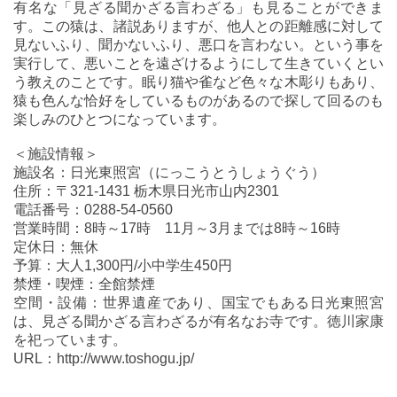
有名な「見ざる聞かざる言わざる」も見ることができま
す。この猿は、諸説ありますが、他人との距離感に対して
見ないふり、聞かないふり、悪口を言わない。という事を
実行して、悪いことを遠ざけるようにして生きていくとい
う教えのことです。眠り猫や雀など色々な木彫りもあり、
猿も色んな恰好をしているものがあるので探して回るのも
楽しみのひとつになっています。
＜施設情報＞
施設名：日光東照宮（にっこうとうしょうぐう）
住所：〒321-1431 栃木県日光市山内2301
電話番号：0288-54-0560
営業時間：8時～17時 11月～3月までは8時～16時
定休日：無休
予算：大人1,300円/小中学生450円
禁煙・喫煙：全館禁煙
空間・設備：世界遺産であり、国宝でもある日光東照宮
は、見ざる聞かざる言わざるが有名なお寺です。徳川家康
を祀っています。
URL：http://www.toshogu.jp/