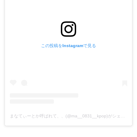
この投稿をInstagramで見る
まなてぃーとか呼ばれて、、(@ma__0831__kpop)がシェアした投稿