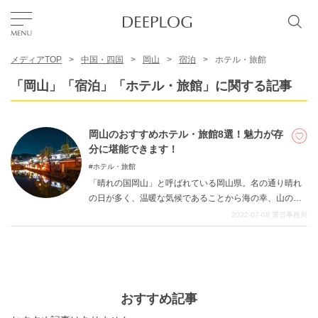
メディアTOP
中国・四国
岡山
宿泊
ホテル・旅館
お気に入り
「岡山」「宿泊」「ホテル・旅館」に関する記事
TOP
岡山のおすすめホテル・旅館8選！魅力が存
分に堪能できます！
エリア
ホテル・旅館
「晴れの国岡山」と呼ばれている岡山県。名の通り晴れ
の日が多く、温暖な気候であることから海の幸、山の
カテゴリー
幸、果物が美味しいことで有名です。岡山県といえば
2022-07-08
運営事務局
「岡山後楽園」や「倉敷美観地区」など歴史深いイメー
ジがあると思います。しかし、岡山県の魅力はそれだけ
日本語
ではありません。県内のいたるところに岡山の凝縮され
た魅力を体感できるホテル・旅館があるのです。老舗温
USD
泉旅館。品のあるラグジュアリーなホテル。おしゃれで
おすすめ記事
贅沢な時間が過ごせるホテル……などオススメしたいホ
テル・旅館がたくさんあります。 この記事では岡山の魅