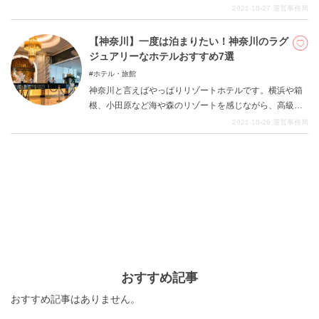
きます。おしゃれな旅館や、本格的な旅館、歴史のある
2021-10-27
運営事務局
旅館や療養温泉までご紹介していきますので、気になる
旅館に泊ってみてください。
【神奈川】一度は泊まりたい！神奈川のラグ
DEEPLOGとは
ジュアリーなホテルおすすめ7選
プライバシーポリシー
ホテル・旅館
神奈川と言えばやっぱりリゾートホテルです。横浜や箱
お問い合わせ
根、小田原など海や森のリゾートを感じながら、高級感
運営会社
溢れる宿泊がしたいならやっぱり憧れる高級ホテル。 ど
2021-10-26
運営事務局
うせ泊るならいいホテルに泊まりたい、という欲望を満
トラベルライター募集
たしてくれる素敵な憧れのホテルを集めてみました。お
好みのホテルに泊まってみてください。
おすすめ記事
おすすめ記事はありません。