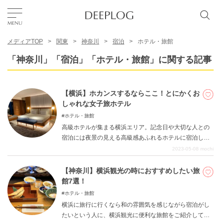
メディアTOP
関東
神奈川
宿泊
ホテル・旅館
お気に入り
「神奈川」「宿泊」「ホテル・旅館」に関する記事
TOP
【横浜】ホカンスするならここ！とにかくお
しゃれな女子旅ホテル
エリア
ホテル・旅館
高級ホテルが集まる横浜エリア。記念日や大切な人との
宿泊には夜景の見える高級感あふれるホテルに宿泊した
カテゴリー
いものですが、なんでもない日の旅行やちょっとした贅
2023-05-08
mochi
沢の宿泊、女子旅には少しハードルが高いホテルもあり
ます。そんな時にぴったりの、とにかく「おしゃれ」な
【神奈川】横浜観光の時におすすめしたい旅
日本語
ホテルをご紹介します。本記事は現実逃避をしたい人や
館7選！
贅沢を堪能したい人におすすめの記事です。是非記事を
USD
ホテル・旅館
参考にホテルを選び、楽しいホカンスを楽しんでみてく
横浜に旅行に行くなら和の雰囲気を感じながら宿泊がし
ださい。
たいという人に、横浜観光に便利な旅館をご紹介してい