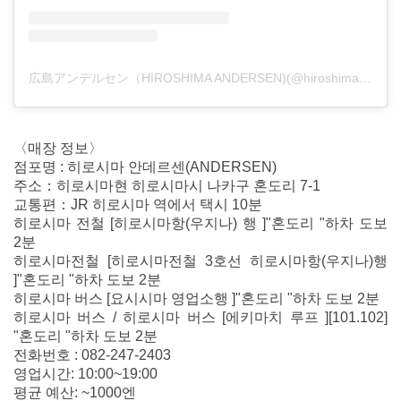
広島アンデルセン（HIROSHIMA ANDERSEN)(@hiroshima_andersen_official)がシェアした投稿
〈매장 정보〉
점포명 : 히로시마 안데르센(ANDERSEN)
주소：히로시마현 히로시마시 나카구 혼도리 7-1
교통편：JR 히로시마 역에서 택시 10분
히로시마 전철 [히로시마항(우지나) 행 ]"혼도리 "하차 도보
2분
히로시마전철 [히로시마전철 3호선 히로시마항(우지나)행
]"혼도리 "하차 도보 2분
히로시마 버스 [요시시마 영업소행 ]"혼도리 "하차 도보 2분
히로시마 버스 / 히로시마 버스 [에키마치 루프 ][101.102]
"혼도리 "하차 도보 2분
전화번호 : 082-247-2403
영업시간: 10:00~19:00
평균 예산: ~1000엔