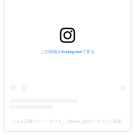
この投稿をInstagramで見る
n a e 広島グルメ・カフェ𓂃(@nae_pii)がシェアした投稿