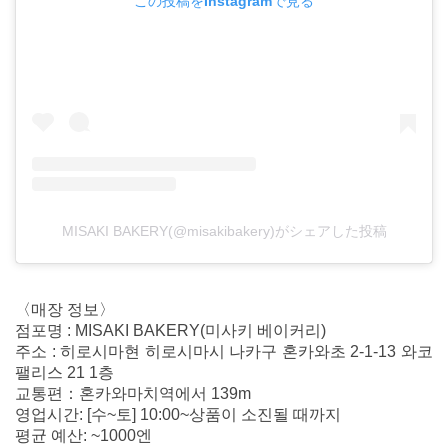
この投稿をInstagramで見る
MISAKI BAKERY(@misakibakery)がシェアした投稿
〈매장 정보〉
점포명 : MISAKI BAKERY(미사키 베이커리)
주소 : 히로시마현 히로시마시 나카구 혼카와초 2-1-13 와코
팰리스 21 1층
교통편：혼카와마치역에서 139m
영업시간: [수~토] 10:00~상품이 소진될 때까지
평균 예산: ~1000엔