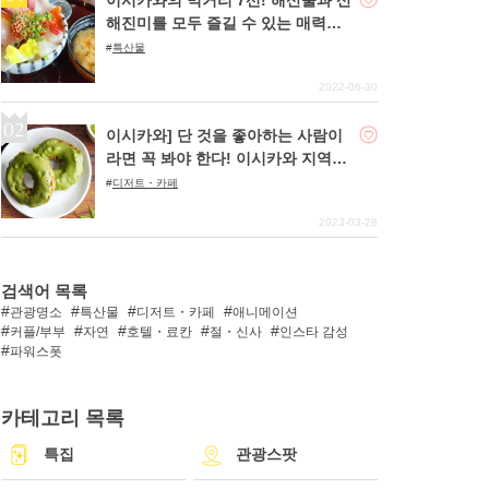
해진미를 모두 즐길 수 있는 매력적
인 지역!
특산물
2022-06-30
이시카와] 단 것을 좋아하는 사람이
라면 꼭 봐야 한다! 이시카와 지역의
매력적인 디저트 5선
디저트・카페
2023-03-28
검색어 목록
관광명소
특산물
디저트・카페
애니메이션
커플/부부
자연
호텔・료칸
절・신사
인스타 감성
파워스폿
카테고리 목록
특집
관광스팟