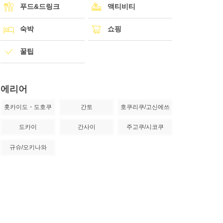
푸드&드링크
액티비티
숙박
쇼핑
꿀팁
에리어
홋카이도・도호쿠
간토
호쿠리쿠/고신에쓰
도카이
간사이
주고쿠/시코쿠
규슈/오키나와