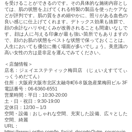
を受けることができるのです。その具体的な施術内容とし
ては、肌の状態を上げてくれる特製の製品を使ったケアな
どが評判です。肌の質をきめ細やかに、照りがある血色の
良い感じに仕上げてくれます。デトックス効果も抜群で、
顔の余計なハリやむくみが改善されることも間違いなしで
す。顔は人に与える印象が最も強い箇所でもありますの
で、顔のお肌の状態をベストな状態で保っておくことは、
人生においても優位に働く場面が多いでしょう。美意識の
高い女性の方は是非足を運んでみてください。
＜店舗情報＞
店名：ジェイエステティック梅田店 （じぇいえすててぃ
っくうめだてん）
住所：大阪府大阪市北区太融寺町6-8 阪急産業梅田ビル 3F
電話番号：06-6360-6551
営業時間：平日：10:30-20:00
土・日・祝日：9:30-19:00
定休日：12/30～1/3
空間・設備：おしゃれな空間、充実した設備、広々とした
空間、綺麗
URL：
https://www.j-esthe.com/lp_facial_decorte/?utm_source=jn