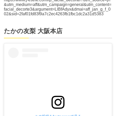
&utm_medium=aff&utm_campaign=general&utm_content=
facial_decorte3&argument=LlBfAdyx&dmai=aff_jan_g_f_0
02&sid=2faf01fd83f9a7c2ec4263fb1fbc1dc2a31d5383
たかの友梨 大阪本店