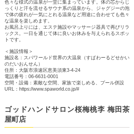
色々な様式の温泉が一堂に集まっています。体の芯からじ
っくりと汗を流せるサウナ系の温泉から、ジャグジーの泡
で体の疲れが一気にとれる温泉など用途に合わせても色々
な温泉を楽しめます。
お風呂上りには、エステ施設やマッサージ器具で再びリラ
ックス。一日を通じて体に良いお休みを与えられるスポッ
トです。
＜施設情報＞
施設名：スパワールド世界の大温泉（すぱわーるどせかい
のだいおんせん）
住所：大阪市浪速区恵美須東3-4-24
電話番号：06-6631-0001
空間・設備：素敵な空間、家族で楽しめる、プール併設
URL：https://www.spaworld.co.jp/#
ゴッドハンドサロン桜梅桃李 梅田茶
屋町店