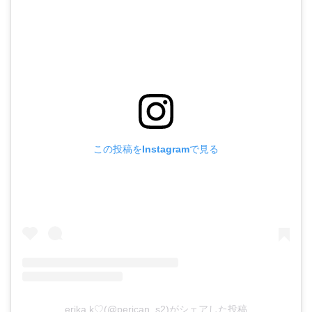
この投稿をInstagramで見る
erika.k♡(@perican_s2)がシェアした投稿