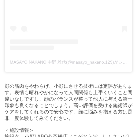
MASAYO NAKANO 中野 雅代(@masayo_nakano.129)がシェアした投稿
顔の筋肉をやわらげ、小顔にさせる技術には定評がありま
す。表情も晴れやかになって人間関係も上手くいくこと間
違いなしですし、顔のバランスが整って他人に与える第一
印象も良くなることでしょう。高い評価を受ける施術師が
ケアをしてくれるので安心です。顔に悩みを抱える方は是
非一度体験してみてください。
＜施設情報＞
施設名：小顔LABO心斎橋店（こがおらぼ しんさいばし