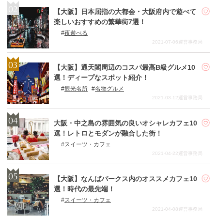
【大阪】日本屈指の大都会・大阪府内で遊べて
楽しいおすすめの繁華街7選！
夜遊べる
2021-07-06
運営事務局
【大阪】通天閣周辺のコスパ最高B級グルメ10
選！ディープなスポット紹介！
観光名所
名物グルメ
2021-03-12
運営事務局
大阪・中之島の雰囲気の良いオシャレカフェ10
選！レトロとモダンが融合した街！
スイーツ・カフェ
2021-04-22
運営事務局
【大阪】なんばパークス内のオススメカフェ10
選！時代の最先端！
スイーツ・カフェ
2021-04-08
運営事務局