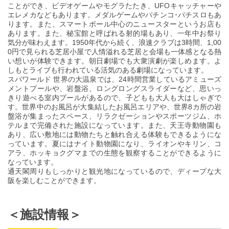
ことができ、ビデオゲームやモグラたたき、UFOキャッチャーや
エレメカなどもあります。メダルゲームやパチンコ･パチスロもあ
ります。また、スマートボール中心のニュースターというお店も
あります。また、秘宝館と呼ばれる射的場もあり、一年中お祭り
気分が味わえます。1950年代から続く、浪速クラブは3時間、1,00
0円で見られる芝居小屋で人情溢れる芝居と会場も一体感となる熱
い想いが体験できます。朝日劇場でも大衆演劇が楽しめます。よ
しもとライブも行われている活気のある劇場になっています。
スパワールド 世界の大温泉では、24時間営業しているアミューズ
メントプールや、岩盤浴、ロングロングスライダーなど、思いっ
きり遊べる室内プールがあるので、子どもも大人も大はしゃぎで
す。世界中のお風呂が大集結したお風呂エリアや、世界8カ所の岩
盤浴が集まったスペース、リラクゼーションやスポーツジム、ホ
テルまで完備された施設になっています。また、天王寺動物園も
あり、広い敷地には動物たちと触れ合える体験もできるようにな
っています。夏にはナイト動物園になり、ライオンやキリン、コ
アラ、ホッキョクグマまでの生態を観察することができるように
なっています。
通天閣周りもしっかりと観光地になっているので、ディープな大
阪を楽しむことができます。
＜施設情報＞