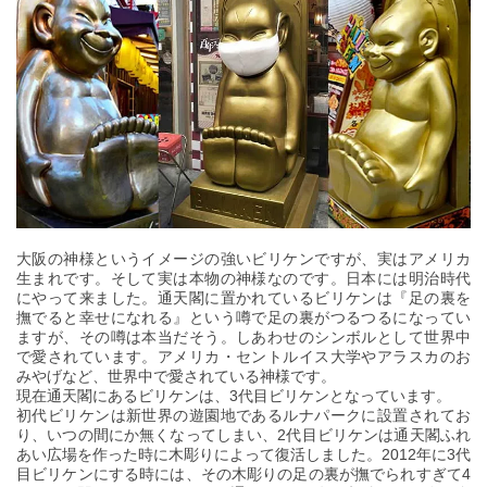
大阪の神様というイメージの強いビリケンですが、実はアメリカ
生まれです。そして実は本物の神様なのです。日本には明治時代
にやって来ました。通天閣に置かれているビリケンは『足の裏を
撫でると幸せになれる』という噂で足の裏がつるつるになってい
ますが、その噂は本当だそう。しあわせのシンボルとして世界中
で愛されています。アメリカ・セントルイス大学やアラスカのお
みやげなど、世界中で愛されている神様です。
現在通天閣にあるビリケンは、3代目ビリケンとなっています。
初代ビリケンは新世界の遊園地であるルナパークに設置されてお
り、いつの間にか無くなってしまい、2代目ビリケンは通天閣ふれ
あい広場を作った時に木彫りによって復活しました。2012年に3代
目ビリケンにする時には、その木彫りの足の裏が撫でられすぎて4