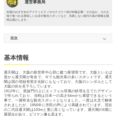
運営事務局
全国のおすすめのアクティビティやカテゴリー別の特集記事・そのほか、その土
地で食べれる美味しいお店や観光スポットなど、失敗しない旅行の為の情報を随
時お届けします。
目次
基本情報
通天閣は、大阪の新世界中心部に建つ展望塔です。大阪といえば
昔から通天閣が有名で、今でも観光客の多いスポットです。通天
閣は国の登録有形文化財にもなっており、大阪のシンボルとして
大阪の街を見下ろしています。
1912年に、凱旋門の上にエッフェル塔風の鉄塔を立てたデザイン
で作られており、当時は日本一の高さ64mから展望できるという
事で、一躍有名な観光スポットとなりました。一度は火災で解体
されましたが、1956年に市民の声により再建されています。現在
の二代目通天閣は103mと更に高くなっています。通天閣の5階に
展望台があり、ビリケン像も居ます。