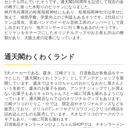
センチも凹んでいたそうです。通天閣100周年を記念して現在の金
の椅子に座った木彫りのビリケンになりました。
神戸市兵庫区の松尾稲荷神社にもあり、松尾稲荷神社では幸せに
加えて、病気平癒、学業向上のご利益もあるそうです。2代目ビリ
ケンは現在、音楽バンドのイーゼル芸術工房のメンバーとして貸
し出されており、地方コンサートに行く事もあるのだそうです。
ビリケンをモチーフにしたオリジナルグッズやお土産も沢山の種
類があり、大阪土産の定番になっています。
通天閣わくわくランド
3大メーカーである、森永、江崎グリコ、日清食品が各食品をテー
マとした『通天閣わくわくランド』としてアンテナショップを展
開しています。森永ではキョロちゃんのおかしなおかし屋さんと
いう名前で、森永のお菓子を始め、アンテナショップでしか買え
ないお菓子もありキョロちゃんズと一緒に写真も撮れるようにな
っています。通天閣店ならではのオリジナルグッズもあります。
江崎グリコのぐりこ・やでは、限定品やオリジナルグッズなどを
販売しており、グリコのTシャツやグリコワゴンにグリコの商品を
詰め込んだものも販売しています。大きなグリコのマークのフィ
ギアもあり、一緒に写真も撮れます。
日清食品チキンラーメンひよこちゃんSHOPでは、チキンラーメン