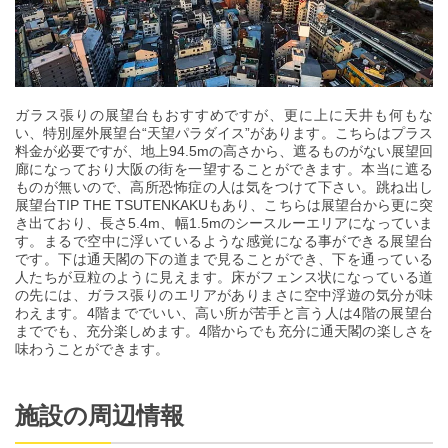
ガラス張りの展望台もおすすめですが、更に上に天井も何もな
い、特別屋外展望台“天望パラダイス”があります。こちらはプラス
料金が必要ですが、地上94.5mの高さから、遮るものがない展望回
廊になっており大阪の街を一望することができます。本当に遮る
ものが無いので、高所恐怖症の人は気をつけて下さい。跳ね出し
展望台TIP THE TSUTENKAKUもあり、こちらは展望台から更に突
き出ており、長さ5.4m、幅1.5mのシースルーエリアになっていま
す。まるで空中に浮いているような感覚になる事ができる展望台
です。下は通天閣の下の道まで見ることができ、下を通っている
人たちが豆粒のように見えます。床がフェンス状になっている道
の先には、ガラス張りのエリアがありまさに空中浮遊の気分が味
わえます。4階まででいい、高い所が苦手と言う人は4階の展望台
まででも、充分楽しめます。4階からでも充分に通天閣の楽しさを
味わうことができます。
施設の周辺情報