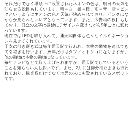
それだけでなく塔頂上に設置されたネオンの色は、明日の天気を
知らせる役目もしています。晴＝白、曇＝橙、雨＝青、雪＝ピン
クというようにネオンの色と天気が決められており、ピンクはな
かなか見られないレアとなっています。また、広告塔の役目もし
ており、日立の文字は微妙にデザインを変えながら5年ごとに変わ
っています。
現在ではLEDを取り入れて、通天閣自体も色々なイルミネーショ
ンを見せてくれています。
干支の引き継ぎ式は毎年通天閣で行われ、本物の動物を連れてき
て引継ぎを行います。辰年だけはタツノオトシゴになりますが、
他の動物は本物の動物になっています。
毎年テレビなどで取り上げられますが、通天閣でしているという
ことを知らない人も多いです。また、2月には節分福豆まきも行わ
れており、観光客だけでなく地元の人にも愛されているスポット
です。