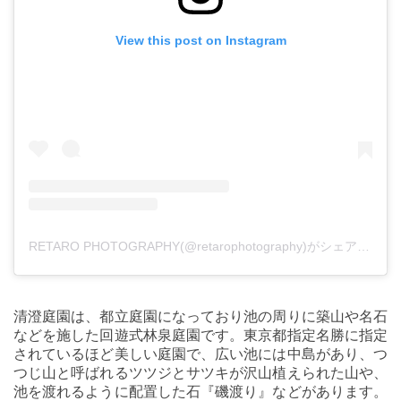
View this post on Instagram
RETARO PHOTOGRAPHY(@retarophotography)がシェアした投稿
清澄庭園は、都立庭園になっており池の周りに築山や名石
などを施した回遊式林泉庭園です。東京都指定名勝に指定
されているほど美しい庭園で、広い池には中島があり、つ
つじ山と呼ばれるツツジとサツキが沢山植えられた山や、
池を渡れるように配置した石『磯渡り』などがあります。