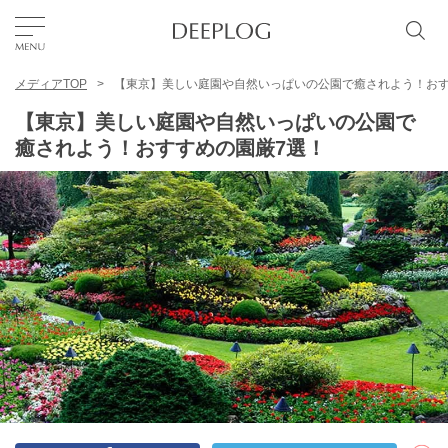
メディアTOP
【東京】美しい庭園や自然いっぱいの公園で癒されよう！おす
お気に入り
【東京】美しい庭園や自然いっぱいの公園で
癒されよう！おすすめの園厳7選！
TOP
エリア
カテゴリー
日本語
USD