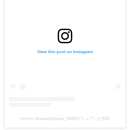
View this post on Instagram
Hiromu Misawa(@singa_0806)がシェアした投稿