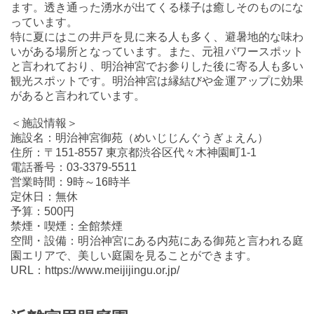
ます。透き通った湧水が出てくる様子は癒しそのものにな
っています。
特に夏にはこの井戸を見に来る人も多く、避暑地的な味わ
いがある場所となっています。また、元祖パワースポット
と言われており、明治神宮でお参りした後に寄る人も多い
観光スポットです。明治神宮は縁結びや金運アップに効果
があると言われています。
＜施設情報＞
施設名：明治神宮御苑（めいじじんぐうぎょえん）
住所：〒151-8557 東京都渋谷区代々木神園町1-1
電話番号：03-3379-5511
営業時間：9時～16時半
定休日：無休
予算：500円
禁煙・喫煙：全館禁煙
空間・設備：明治神宮にある内苑にある御苑と言われる庭
園エリアで、美しい庭園を見ることができます。
URL：https://www.meijijingu.or.jp/