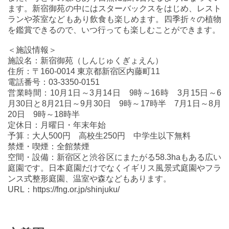
ます。新宿御苑の中にはスターバックスをはじめ、レスト
ランや茶室などもあり飲食も楽しめます。四季折々の植物
を鑑賞できるので、いつ行っても楽しむことができます。
＜施設情報＞
施設名：新宿御苑（しんじゅくぎょえん）
住所：〒160-0014 東京都新宿区内藤町11
電話番号：03-3350-0151
営業時間：10月1日～3月14日 9時～16時 3月15日～6
月30日と8月21日～9月30日 9時～17時半 7月1日～8月
20日 9時～18時半
定休日：月曜日・年末年始
予算：大人500円 高校生250円 中学生以下無料
禁煙・喫煙：全館禁煙
空間・設備：新宿区と渋谷区にまたがる58.3haもある広い
庭園です。日本庭園だけでなくイギリス風景式庭園やフラ
ンス式整形庭園、温室や森などもあります。
URL：https://fng.or.jp/shinjuku/