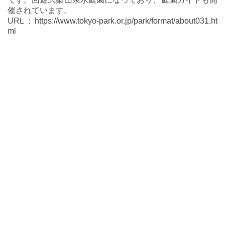
催されています。
URL：https://www.tokyo-park.or.jp/park/format/about031.ht
ml