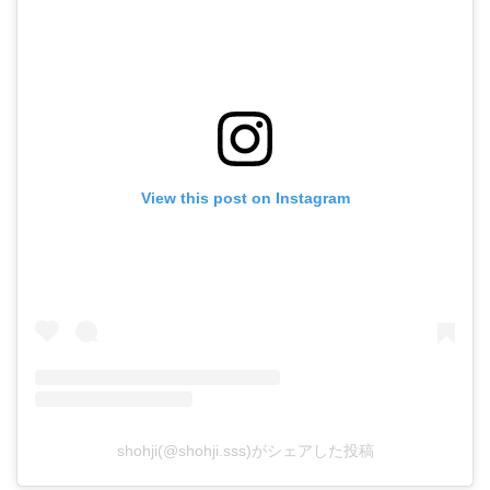
View this post on Instagram
shohji(@shohji.sss)がシェアした投稿