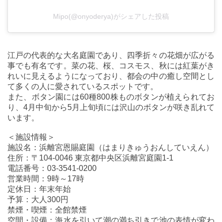
Mipo(@onyoderya)がシェアした投稿
江戸の代表的な大名庭園であり、四季折々の花畑が広がる
事でも有名です。菜の花、桜、コスモス、秋には紅葉がき
れいに見えるようになっており、都会の中の癒し空間とし
て多くの人に愛されているスポットです。
また、ボタン園には60種800株ものボタンが植えられてお
り、4月中旬から5月上旬頃には沢山のボタンが咲き乱れて
います。
＜施設情報＞
施設名：浜離宮恩賜庭園（はまりきゅうおんしていえん）
住所：〒104-0046 東京都中央区浜離宮庭園1-1
電話番号：03-3541-0200
営業時間：9時～17時
定休日：年末年始
予算：大人300円
禁煙・喫煙：全館禁煙
空間・設備：海水を引いて潮の満ち引きで池の表情が変わ