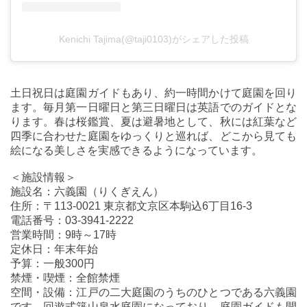
Kenichi Tajima(@taji0103)がシェアした投稿
土日祝日は庭園ガイドもあり、約一時間かけて庭園を回り
ます。毎月第一日曜日と第三日曜日は英語でのガイドとな
ります。春は桜鑑賞、夏は避暑地として、秋には紅葉など
四季に合わせた庭園をゆっくりと巡れば、どこから見ても
絵になる美しさを実感できるようになっています。
＜施設情報＞
施設名：六義園（りくぎえん）
住所：〒113-0021 東京都文京区本駒込6丁目16-3
電話番号：03-3941-2222
営業時間：9時～17時
定休日：年末年始
予算：一般300円
禁煙・喫煙：全館禁煙
空間・設備：江戸の二大庭園のうちのひとつである六義園
です。回遊式築山泉水庭園になっており、庭園ガイドも開