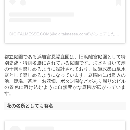
DIGITALMESSE.COM(@digitalmesse.com8)がシェアした投稿
都立庭園である浜離宮恩賜庭園は、旧浜離宮庭園として特
別史跡・特別名勝にされている庭園です。海水を引いて潮
の干満を楽しめるように設計されており、回遊式築山泉水
庭として楽しめるようになっています。庭園内には潮入の
池、鴨場、茶屋、お花畑、ボタン園などがあり周りのビル
の景色に溶け込むように自然豊かな庭園が広がっていま
す。
花の名所としても有名