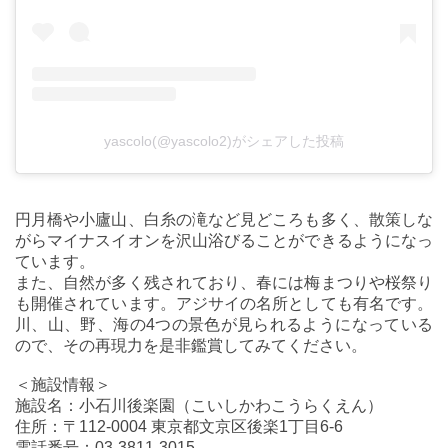
yascolo(@yascolo2)がシェアした投稿
円月橋や小廬山、白糸の滝など見どころも多く、散策しな
がらマイナスイオンを沢山浴びることができるようになっ
ています。
また、自然が多く残されており、春には梅まつりや桜祭り
も開催されています。アジサイの名所としても有名です。
川、山、野、海の4つの景色が見られるようになっている
ので、その再現力を是非鑑賞してみてください。
＜施設情報＞
施設名：小石川後楽園（こいしかわこうらくえん）
住所：〒112-0004 東京都文京区後楽1丁目6-6
電話番号：03-3811-3015