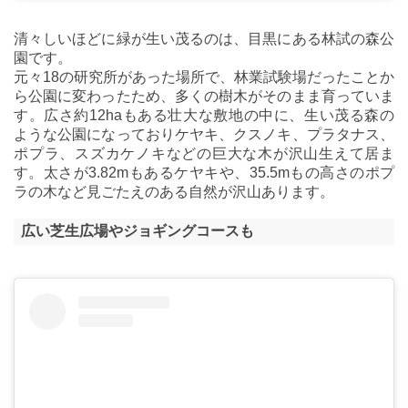
清々しいほどに緑が生い茂るのは、目黒にある林試の森公
園です。
元々18の研究所があった場所で、林業試験場だったことか
ら公園に変わったため、多くの樹木がそのまま育っていま
す。広さ約12haもある壮大な敷地の中に、生い茂る森の
ような公園になっておりケヤキ、クスノキ、プラタナス、
ポプラ、スズカケノキなどの巨大な木が沢山生えて居ま
す。太さが3.82mもあるケヤキや、35.5mもの高さのポプ
ラの木など見ごたえのある自然が沢山あります。
広い芝生広場やジョギングコースも