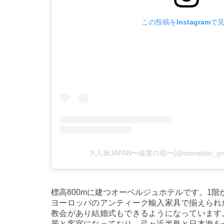
この投稿をInstagramで
大人旅JAPAN〜厳選の宿〜(@otonatabi_
標高800mに建つオーベルジュホテルです。1
ヨーロッパのアンティーク輸入家具で揃えられ
教会があり結婚式もできるようになっています
景と客室になっており、弓ヶ浜半島と日本海を