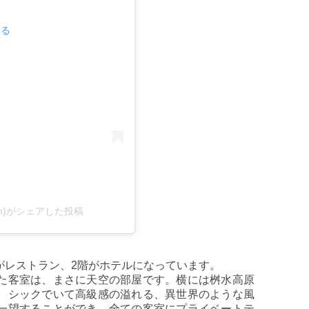
見る
jpn)がシェアした投稿
階がレストラン、2階がホテルになっています。
た客室は、まさに天空の部屋です。横には桝水高原
。シックでいて高級感の溢れる、異世界のような風
一望することができ、全ての客室にプライベートテ