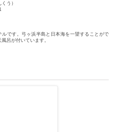
んくう）
1
ホテルです。弓ヶ浜半島と日本海を一望することがで
天風呂が付いています。