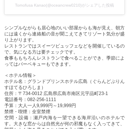
Tomofusa Kanao(@oceancrew0210)がシェアした投稿
シンプルながらも居心地のいい部屋からも海が見え、朝方
には遠くから連絡船の音が聞こえてきてリゾート気分が盛
り上がります。
レストランではスイーツビュッフェなどを開催しているの
で、気になる方は要チェックです。
食事ももちろんレストランで食べることができ、季節によ
ってはバーベキューもできます。
＜ホテル情報＞
ホテル名：グランドプリンスホテル広島（ぐらんどぷりん
すほてるひろしま）
住所：〒734-0012 広島県広島市南区元宇品町23-1
電話番号：082-256-1111
予算：大人一人9,999円～19,999円
禁煙・喫煙：全室禁煙
空間・設備：瀬戸内海を一望できる海岸沿いのホテルで
す。大きな窓からは自然光が何の邪魔もなく入ってきて、