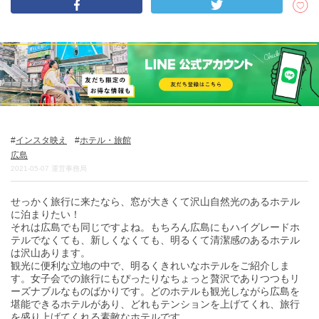
DEEPLOGとは
プライバシーポリシー
お問い合わせ
運営会社
トラベルライター募集
インスタ映え
ホテル・旅館
広島
2021-05-07
運営事務局
せっかく旅行に来たなら、窓が大きくて沢山自然光のあるホテル
に泊まりたい！
それは広島でも同じですよね。もちろん広島にもハイグレードホ
テルでなくても、新しくなくても、明るくて清潔感のあるホテル
は沢山あります。
観光に便利な立地の中で、明るくきれいなホテルをご紹介しま
す。女子会での旅行にもぴったりなちょっと贅沢でありつつもリ
ーズナブルなものばかりです。どのホテルも観光しながら広島を
堪能できるホテルがあり、どれもテンションを上げてくれ、旅行
を盛り上げてくれる素敵なホテルです。