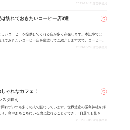
い広島のご当地グルメにスポットを当て、それを扱っているお店を激
2023-11-17
運営事務局
度は訪れておきたいコーヒー店8選
味しいコーヒーを提供してくれる店が多く存在します。本記事では、
訪れておきたいコーヒー店を厳選してご紹介しますので、コーヒー好
2023-10-24
運営事務局
おしゃれなカフェ！
ンスタ映え
外問わずいつも多くの人で賑わっています。世界遺産の厳島神社を拝
たり、島中あちこちにいる鹿と戯れることができ、1日居ても飽きる
厳島神社へと続く商店街では牡蠣やにぎり天などの食べ歩きもでき、ま
2022-09-05
運営事務局
。 そんな宮島にはオシャレなカフェが続々と増えています。歩き疲れ