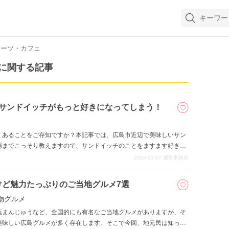
イーツ・カフェ
に関する記事
！サンドイッチがもっと好きになってしまう！
くあることをご存知ですか？本記事では、広島市近辺で美味しいサン
場までこっそり教えますので、サンドイッチのことをますます好きに
2024-03-27
運営事務局
けど魅力たっぷりのご当地グルメ7選
物グルメ
葉まんじゅうなど、全国的にも有名なご当地グルメがありますが、そ
美味しい広島グルメが多く存在します。そこで今回、地元民は知って