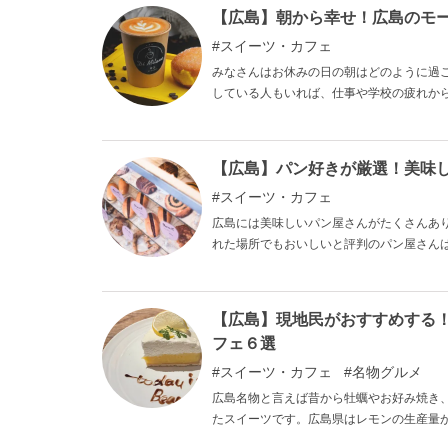
て少し休憩するのにおすすめのカフェを5
【広島】朝から幸せ！広島のモー
スイーツ・カフェ
みなさんはお休みの日の朝はどのように過
している人もいれば、仕事や学校の疲れか
休みの日、おいしい朝ごはんが待っている
紹介します。お休みの日だけではなく、仕
いい一日のスタートを切ってください。
【広島】パン好きが厳選！美味し
スイーツ・カフェ
広島には美味しいパン屋さんがたくさんあ
れた場所でもおいしいと評判のパン屋さん
さまざまな種類があります。 最近はイン
れ情報なども簡単にチェックできますね！
んを巡ってお気に入りを見つけてみてくだ
【広島】現地民がおすすめする
フェ６選
スイーツ・カフェ
名物グルメ
広島名物と言えば昔から牡蠣やお好み焼き
たスイーツです。広島県はレモンの生産量
が特徴です。 レモンを使ったスイーツは