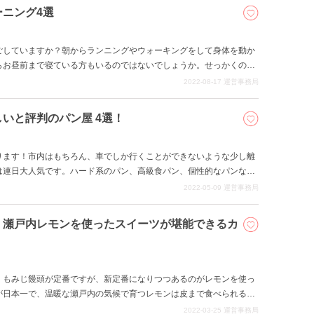
つご紹介します。
ニング4選
ごしていますか？朝からランニングやウォーキングをして身体を動か
らお昼前まで寝ている方もいるのではないでしょうか。せっかくのお
となれば朝活をしたくなりますね！今回は広島のモーニングを４つご
2022-08-17
運営事務局
事前の時間にも立ち寄ることができるので、朝から栄養を吸収して、
いと評判のパン屋 4選！
ります！市内はもちろん、車でしか行くことができないような少し離
は連日大人気です。ハード系のパン、高級食パン、個性的なパンなど
スタグラムを積極的に使っているところも多いので、新作情報や売り切
2022-05-09
運営事務局
今回は広島市のパン屋さんを4つご紹介します。いろいろなパン屋さ
さい！
！瀬戸内レモンを使ったスイーツが堪能できるカ
、もみじ饅頭が定番ですが、新定番になりつつあるのがレモンを使っ
が日本一で、温暖な瀬戸内の気候で育つレモンは皮まで食べられるの
、甘いだけではなく、程よい酸味もあるので、普段はスイーツを食べな
2022-03-25
運営事務局