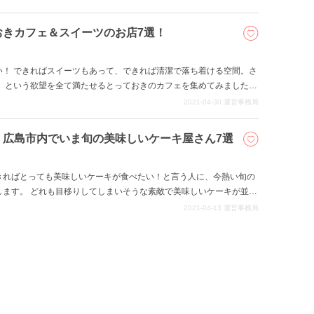
今回は特産のレモンを使ったスイーツがあるカフェを６つご紹介しま
おきカフェ＆スイーツのお店7選！
い！ できればスイーツもあって、できれば清潔で落ち着ける空間。さ
！ という欲望を全て満たせるとっておきのカフェを集めてみました。
選りすぐりましたので、是非行って食べてみてくださいね。
2021-04-30
運営事務局
！広島市内でいま旬の美味しいケーキ屋さん7選
きればとっても美味しいケーキが食べたい！と言う人に、今熱い旬の
します。 どれも目移りしてしまいそうな素敵で美味しいケーキが並ん
んでみてくださいね！
2021-04-13
運営事務局