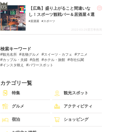
【広島】盛り上がること間違いな
し！スポーツ観戦バー＆居酒屋４選
居酒屋
スポーツ
2022-03-29
運営事務局
検索キーワード
観光名所
名物グルメ
スイーツ・カフェ
アニメ
カップル・夫婦
自然
ホテル・旅館
寺社仏閣
インスタ映え
パワースポット
カテゴリ一覧
特集
観光スポット
グルメ
アクティビティ
宿泊
ショッピング