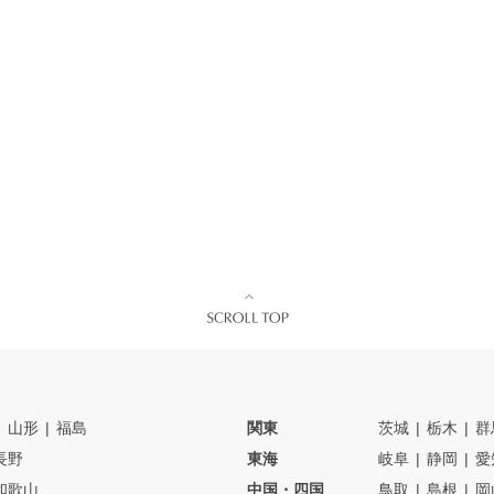
山形
福島
関東
茨城
栃木
群
長野
東海
岐阜
静岡
愛
和歌山
中国・四国
鳥取
島根
岡