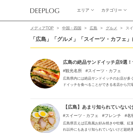
エリア
カテゴリー
メディアTOP
中国・四国
広島
グルメ
ス
「広島」「グルメ」「スイーツ・カフェ」
広島の絶品サンドイッチ店9選
観光名所
スイーツ・カフェ
広島県内には絶品サンドイッチのお店が多
ドイッチを食べることができる名店から穴
なってください。
【広島】あまり知られていない
スイーツ・カフェ
フレンチ
名
広島県言えば広島風お好み焼きや牡蠣、紅
れ以外にもあまり知られていないけど超絶