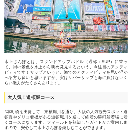
水上さんぽとは、スタンドアップパドル（通称：SUP）に乗っ
て、街の景色を水上から眺め発見するという、今注目のアクティ
ビティです！サップというと、海でのアクティビティを思い浮か
べる方も多いと思いますが、実はリバーサップも海に負けないく
らい魅力がたくさんあります。
大人気！道頓堀コース
β本町橋を出発して、東横堀川を通り、大阪の人気観光スポット道
頓堀やグリコ看板がある道頓堀川を通って終着の湊町船着場に着
くコースになります。フィールドを熟知したガイドがご案内しま
すので、安心して水上さんぽを楽しむことができます。