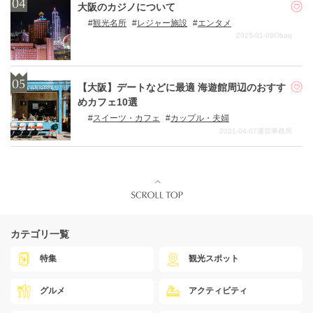
大阪のカジノについて
観光名所
レジャー施設
エンタメ
2025-01-09
Obaq
【大阪】デートなどに最適 海遊館周辺のおすす
めカフェ10選
スイーツ・カフェ
カップル・夫婦
2021-04-07
運営事務局
カテゴリ一覧
特集
観光スポット
グルメ
アクティビティ