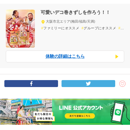
可愛いデコ巻きずしを作ろう！！
大阪市北エリア(梅田/福島/天満)
ファミリーにオススメ
グループにオススメ
小
グループ
思い出づくり
ワークショップ
フー
ド
インドア派に最適
屋内の体験
体験の詳細はこちら