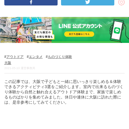
DEEPLOGとは
プライバシーポリシー
お問い合わせ
運営会社
トラベルライター募集
アウトドア
エンタメ
ものづくり体験
大阪
2021-05-10
運営事務局
この記事では、大阪で子どもと一緒に思いっきり楽しめる＆体験
できるアクティビティ3選をご紹介します。室内で出来るものづく
り体験から自然と触れ合えるアウトドア体験まで、家族で楽しめ
るものばかりを集めてみました。休日や連休に大阪に訪れた際に
は、是非参考にしてみてください。