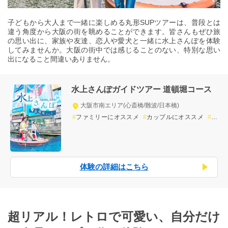
子どもから大人まで一緒に楽しめる丸形SUPツアーは、普段とは
違う角度から大阪の街を眺めることができます。皆さんもぜひ旅
の思い出に、家族や友達、恋人や愛犬と一緒に水上さんぽを体験
してみませんか。大阪の街中では感じることのない、特別な思い
出になること間違いありません。
水上さんぽガイドツアー 道頓堀コース
大阪市南エリア(心斎橋/難波/日本橋)
ファミリーにオススメ
カップルにオススメ
小
グループ
女子旅
男旅
思い出づくり
貸し切
り
川の体験
屋外の体験
非日常
ガイド付き
自然
体験の詳細はこちら
超リアル！レトロで可愛い、自分だけ