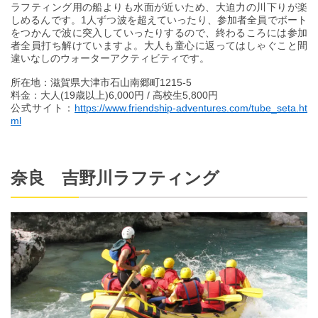
ラフティング用の船よりも水面が近いため、大迫力の川下りが楽
しめるんです。1人ずつ波を超えていったり、参加者全員でボート
をつかんで波に突入していったりするので、終わるころには参加
者全員打ち解けていますよ。大人も童心に返ってはしゃぐこと間
違いなしのウォーターアクティビティです。
所在地：滋賀県大津市石山南郷町1215-5
料金：大人(19歳以上)6,000円 / 高校生5,800円
公式サイト：
https://www.friendship-adventures.com/tube_seta.ht
ml
奈良 吉野川ラフティング