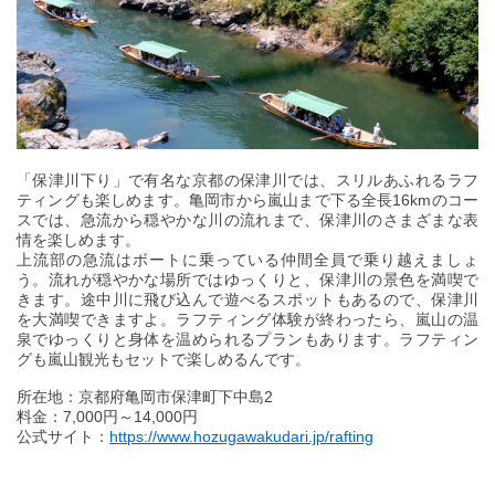
「保津川下り」で有名な京都の保津川では、スリルあふれるラフ
ティングも楽しめます。亀岡市から嵐山まで下る全長16kmのコー
スでは、急流から穏やかな川の流れまで、保津川のさまざまな表
情を楽しめます。
上流部の急流はボートに乗っている仲間全員で乗り越えましょ
う。流れが穏やかな場所ではゆっくりと、保津川の景色を満喫で
きます。途中川に飛び込んで遊べるスポットもあるので、保津川
を大満喫できますよ。ラフティング体験が終わったら、嵐山の温
泉でゆっくりと身体を温められるプランもあります。ラフティン
グも嵐山観光もセットで楽しめるんです。
所在地：京都府亀岡市保津町下中島2
料金：7,000円～14,000円
公式サイト：
https://www.hozugawakudari.jp/rafting