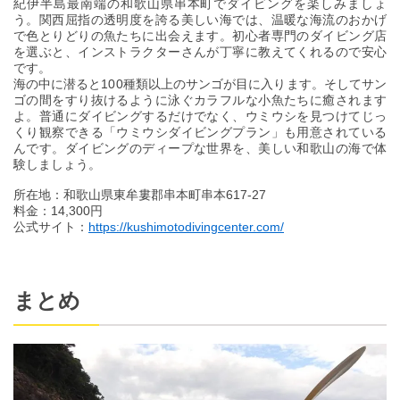
紀伊半島最南端の和歌山県串本町でダイビングを楽しみましょ
う。関西屈指の透明度を誇る美しい海では、温暖な海流のおかげ
で色とりどりの魚たちに出会えます。初心者専門のダイビング店
を選ぶと、インストラクターさんが丁寧に教えてくれるので安心
です。
海の中に潜ると100種類以上のサンゴが目に入ります。そしてサン
ゴの間をすり抜けるように泳ぐカラフルな小魚たちに癒されます
よ。普通にダイビングするだけでなく、ウミウシを見つけてじっ
くり観察できる「ウミウシダイビングプラン」も用意されている
んです。ダイビングのディープな世界を、美しい和歌山の海で体
験しましょう。
所在地：和歌山県東牟婁郡串本町串本617-27
料金：14,300円
公式サイト：
https://kushimotodivingcenter.com/
まとめ