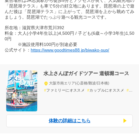
集合場所はJR志賀駅から徒歩5分とアクセスが良く、人気観光地の
「琵琶湖テラス」も車で5分の好立地にあります。琵琶湖の上で遊
んだ後は「琵琶湖テラス」に上がって、琵琶湖を上から眺めてみ
ましょう。琵琶湖でたっぷり遊べる観光コースです。
所在地：滋賀県大津市荒川392
料金：大人(小学4年生以上)4,500円 / 子ども(6歳～小学3年生)1,50
0円
※施設使用料100円が別途必要
公式サイト：
https://www.goodtimes88.jp/biwako-sup/
水上さんぽガイドツアー 道頓堀コース
大阪市南エリア(心斎橋/難波/日本橋)
ファミリーにオススメ
カップルにオススメ
小
グループ
女子旅
男旅
思い出づくり
貸し切
り
川の体験
屋外の体験
非日常
ガイド付き
自然
体験の詳細はこちら