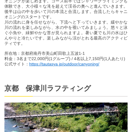
オニングが楽しめます。コース前半ではシャワークライミングも
体験でき、大小様々な滝を超えて渓谷の奥へと進んでいきます。
後半は山の中を歩いて川の本流と合流します。合流したらキャニ
オニングのスタートです。
川の流れに身を任せながら、下流へと下っていきます。緩やかな
川の流れを楽しみながら、水の中を覗いてみましょう。悠々と泳
ぐ小魚や、緑鮮やかな苔が見られますよ。暑い夏でも川の水はひ
んやりと冷たいです。楽しみながら涼がとれる最高のアクティビ
ティです。
所在地：京都府南丹市美山町田歌上五波1-1
料金：3名まで22,000円(1グループ) / 4名以上7,150円(1人あたり)
公式サイト：
https://tautasya.jp/outdoor/canyoning/
京都 保津川ラフティング