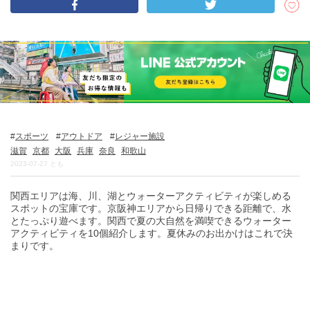
DEEPLOGとは
プライバシーポリシー
お問い合わせ
運営会社
トラベルライター募集
スポーツ
アウトドア
レジャー施設
滋賀
京都
大阪
兵庫
奈良
和歌山
2023-07-27
とも
関西エリアは海、川、湖とウォーターアクティビティが楽しめる
スポットの宝庫です。京阪神エリアから日帰りできる距離で、水
とたっぷり遊べます。関西で夏の大自然を満喫できるウォーター
アクティビティを10個紹介します。夏休みのお出かけはこれで決
まりです。