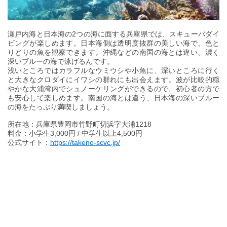
瀬戸内海と日本海の2つの海に面する兵庫県では、スキューバダイ
ビングが楽しめます。日本海側は透明度抜群の美しい海で、色と
りどりの魚を観察できます。沖縄などの南国の海とは違い、濃く
深いブルーの海で泳げるんです。
浅いところではカラフルなウミウシや小魚に、深いところに行く
と大きなクロダイにイワシの群れにも出会えます。波が比較的穏
やかな大浦湾内でシュノーケリングができるので、初心者の方で
も安心して楽しめます。南国の海とは違う、日本海の深いブルー
の海をたっぷり満喫しましょう。
所在地：兵庫県豊岡市竹野町切浜字大浦1218
料金：小学生3,000円 / 中学生以上4,500円
公式サイト：
https://takeno-scvc.jp/