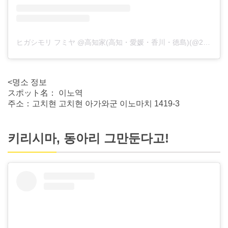
ヒガシモリ フミヤ @高知家(高知・愛媛・香川・徳島)(@238fumiya_photo_)がシェアした投稿
<명소 정보
スポット名： 이노역
주소：고치현 고치현 아가와군 이노마치 1419-3
키리시마, 동아리 그만둔다고!