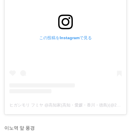
この投稿をInstagramで見る
ヒガシモリ フミヤ @高知家(高知・愛媛・香川・徳島)(@238fumiya_photo_)がシェアした投稿
이노역 앞 풍경