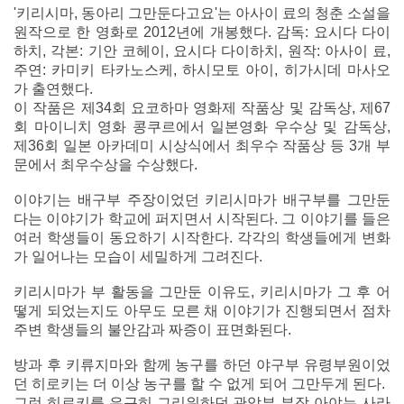
'키리시마, 동아리 그만둔다고요'는 아사이 료의 청춘 소설을
원작으로 한 영화로 2012년에 개봉했다. 감독: 요시다 다이
하치, 각본: 기안 코헤이, 요시다 다이하치, 원작: 아사이 료,
주연: 카미키 타카노스케, 하시모토 아이, 히가시데 마사오
가 출연했다.
이 작품은 제34회 요코하마 영화제 작품상 및 감독상, 제67
회 마이니치 영화 콩쿠르에서 일본영화 우수상 및 감독상,
제36회 일본 아카데미 시상식에서 최우수 작품상 등 3개 부
문에서 최우수상을 수상했다.
이야기는 배구부 주장이었던 키리시마가 배구부를 그만둔
다는 이야기가 학교에 퍼지면서 시작된다. 그 이야기를 들은
여러 학생들이 동요하기 시작한다. 각각의 학생들에게 변화
가 일어나는 모습이 세밀하게 그려진다.
키리시마가 부 활동을 그만둔 이유도, 키리시마가 그 후 어
떻게 되었는지도 아무도 모른 채 이야기가 진행되면서 점차
주변 학생들의 불안감과 짜증이 표면화된다.
방과 후 키류지마와 함께 농구를 하던 야구부 유령부원이었
던 히로키는 더 이상 농구를 할 수 없게 되어 그만두게 된다.
그런 히로키를 은근히 그리워하던 관악부 부장 아야는 사라