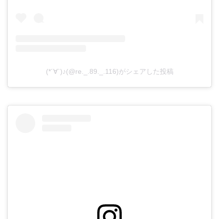
(*´∀`)♪(@re._.89._.116)がシェアした投稿