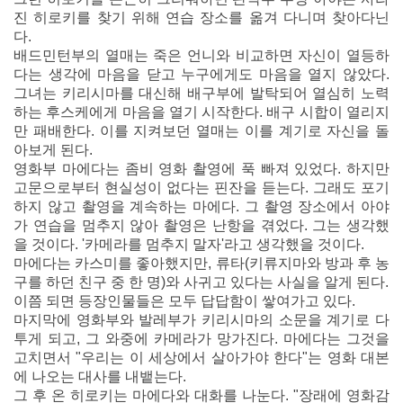
진 히로키를 찾기 위해 연습 장소를 옮겨 다니며 찾아다닌
다.
배드민턴부의 열매는 죽은 언니와 비교하면 자신이 열등하
다는 생각에 마음을 닫고 누구에게도 마음을 열지 않았다.
그녀는 키리시마를 대신해 배구부에 발탁되어 열심히 노력
하는 후스케에게 마음을 열기 시작한다. 배구 시합이 열리지
만 패배한다. 이를 지켜보던 열매는 이를 계기로 자신을 돌
아보게 된다.
영화부 마에다는 좀비 영화 촬영에 푹 빠져 있었다. 하지만
고문으로부터 현실성이 없다는 핀잔을 듣는다. 그래도 포기
하지 않고 촬영을 계속하는 마에다. 그 촬영 장소에서 아야
가 연습을 멈추지 않아 촬영은 난항을 겪었다. 그는 생각했
을 것이다. '카메라를 멈추지 말자'라고 생각했을 것이다.
마에다는 카스미를 좋아했지만, 류타(키류지마와 방과 후 농
구를 하던 친구 중 한 명)와 사귀고 있다는 사실을 알게 된다.
이쯤 되면 등장인물들은 모두 답답함이 쌓여가고 있다.
마지막에 영화부와 발레부가 키리시마의 소문을 계기로 다
투게 되고, 그 와중에 카메라가 망가진다. 마에다는 그것을
고치면서 "우리는 이 세상에서 살아가야 한다"는 영화 대본
에 나오는 대사를 내뱉는다.
그 후 온 히로키는 마에다와 대화를 나눈다. "장래에 영화감