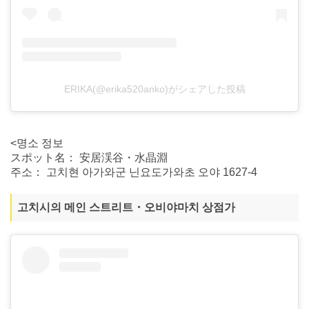
ERIKA(@erika520anko)がシェアした投稿
<명소 정보
スポット名： 安居渓谷・水晶淵
주소： 고치현 아가와군 닌요도가와초 오야 1627-4
고치시의 메인 스트리트・오비야마치 상점가