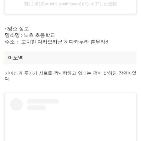
芳川 淳(@atushi_yoshikawa)がシェアした投稿
<명소 정보
명소명 : 노츠 초등학교
주소： 고치현 다카오카군 히다카무라 혼무라8
이노역
카미신과 루카가 서로를 짝사랑하고 있다는 것이 밝혀진 장면이었
다.