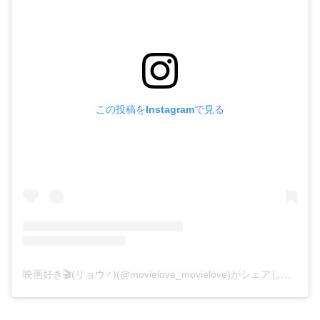
この投稿をInstagramで見る
映画好き🎬(リョウ♂)(@movielove_movielove)がシェアした投稿