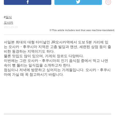
일식
DEEPLOG란
오사카
개인 정보보호
2021-05-20
문의
서일본 최대의 대형 터미널인 JR오사카역에서 도보 5분 거리에 있
회사개요
는 오사카・후쿠시마 지역은 고층 빌딩과 맨션, 세련된 상점 등이 즐
여행작가 모집
비한 동경하는 지역이기도 하다.
물론 맛집도 많이 있으며, 가게의 장르도 다양하다.
이번에는 그런 오사카・후쿠시마의 인기 음식점 중에서 먹고 나면
속이 뻥 뚫리는 일식집을 소개하고자 한다.
점심이나 저녁에 방문하고 싶어지는 가게들입니다. 오사카・후쿠시
마에 가실 때 꼭 참고하시기 바랍니다.