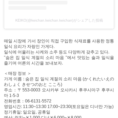
KEIKO(@keichan.keichan.keichan)がシェアした投稿
매일 시장에 가서 장인이 직접 구입한 식재료를 사용한 정통
일식 요리가 자랑인 가게다.
일식에 어울리는 사케와 소주 등도 다양하게 갖추고 있다.
"숨은 집 일식 계절의 소리 마음 "에서 맛있는 술과 일식을
즐기며 어른의 시간을 보내보자.
＜매장 정보 ＞
가게 이름 : 숨은 집 일식 계절의 소리 마음 (かくれたいえの
わしょく きせつのおと こころ)
주소：〒553-0003 오사카부 오사카시 후쿠시마구 후쿠시
마 1-5-3
전화번호：06-6131-5572
영업시간: 11:30~13:30 17:00~23:30(토요일은 디너만 가능)
정기휴일: 일요일, 공휴일
예산: 런치~￥1,000 디너￥6,000~￥8,000