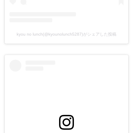
kyou no lunch(@kyounolunch5287)がシェアした投稿