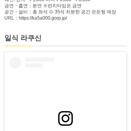
금연・흡연：분연 ※런치타임은 금연
공간・설비：총 좌석 수 35석 차분한 공간 은둔형 매장
URL：https://ka5a000.gorp.jp/
일식 라쿠신