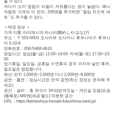
을 수 있다.
게다가 도미 덮밥이 리필이 자유롭다는 점이 놀랍다. 꽤나
저렴한 가격의 이 런치. 200엔을 추가하면 "절임 차즈케 세
트 "도 추가할 수 있다.
＜매장 정보 ＞
가게 이름: 타이메시야 하나비(鯛めしや はなび)
주소：〒553-0003 오사카부 오사카시 후쿠시마구 후쿠시
마 5-10-6
전화번호：050-5488-4610
영업시간: 점심(월~금) 11:00~14:00 저녁(월~토) 17:30~23:
00
정기휴일: 일요일, 공휴일 ※연휴의 경우 마지막 날만 휴무,
일요일은 영업합니다.
예산: 런치 1,000엔~2,000엔 디너 2,000엔~6,000엔
금연・흡연：점심시간은 전석 금연(최신 정보는 문의해 주
세요)
공간・설비：총 좌석수 34석(반개인실・개인실 있음)요금
(통째로) 480엔(세금 별도) 차분한 공간
URL：https://taimeshiya-hanabi-fukushima.owst.jp/