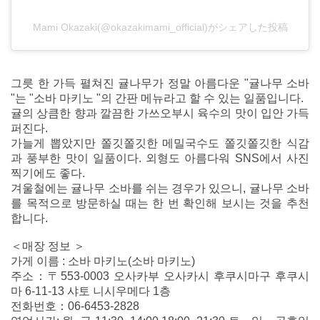
Mami Okazaki(@okazakimami_official)がシェアした投稿
그릇 한 가득 펼쳐진 귤나무가 정말 아름다운 "귤나무 소바
"는 "소바 마키노 "의 간판 메뉴라고 할 수 있는 일품입니다.
귤의 상큼한 향과 깔끔한 가쓰오부시 육수의 맛이 입안 가득
퍼진다.
가늘게 뽑았지만 쫄깃쫄깃한 메밀국수도 쫄깃쫄깃한 식감
과 풍부한 맛이 일품이다. 외형도 아름다워 SNS에서 사진
찍기에도 좋다.
겨울철에는 귤나무 소바를 쉬는 경우가 있으니, 귤나무 소바
를 목적으로 방문하실 때는 한 번 확인해 보시는 것을 추천
합니다.
＜매장 정보 ＞
가게 이름 : 소바 마키노(소바 마키노)
주소：〒553-0003 오사카부 오사카시 후쿠시마구 후쿠시
마 6-11-13 샤토 니시우메다 1층
전화번호：06-6453-2828