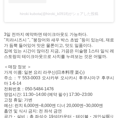
hiroki kubota(@hiroki_k0918)がシェアした投稿
3일 전까지 예약하면 테이크아웃도 가능하다.
"치라시즈시 ", "붕장어와 새우 박스 초밥 "등이 있는데, 재료
가 듬뿍 들어있어 맛은 물론이고, 맛도 일품이다.
집에 있는 시간이 많아진 지금, 가끔은 미슐랭 1스타 일식 레
스토랑의 테이크아웃으로 사치를 누려보는 것은 어떨까.
＜매장 정보 ＞
가게 이름: 일본 요리 라쿠신(日本料理 楽心)
주소：〒553-0003 오사카부 오사카시 후쿠시마구 후쿠시
마 1-6-14
전화번호：050-5484-1476
영업시간: 11:30~14:00 (예약 필수) 17:30~23:00
고정 휴일: 가변
예산: 런치 6,000엔~8,000엔 디너 20,000엔~30,000엔
흡연 및 식사 금지: 전 좌석 금연
공간・설비：총 좌석수 19석(카운터・테이블・개인실掘り